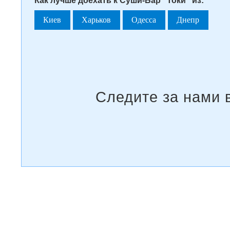
Как лучше доехать к Суши-Бар "Токи" из:
Киев
Харьков
Одесса
Днепр