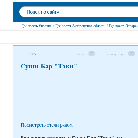
Где поесть Украина
/
Где поесть Запорожская область
/
Где поесть Запоро
Следите за нами в соцсетях
0
0
я был
я хочу сюда
2585
Суши-Бар "Токи"
Посмотреть отели рядом