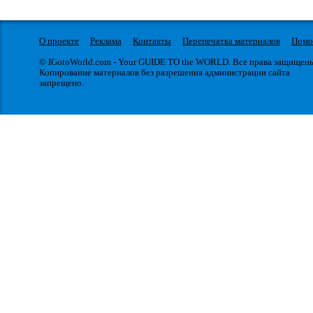
О проекте
Реклама
Контакты
Перепечатка материалов
Пом
© IGotoWorld.com - Your GUIDE TO the WORLD. Все права защищен
Копирование материалов без разрешения администрации сайта
запрещено.