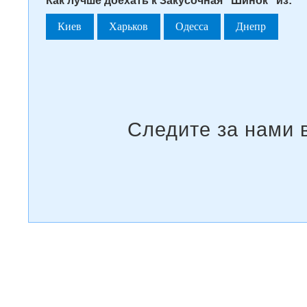
Как лучше доехать к Закусочная "Шинок" из:
Киев
Харьков
Одесса
Днепр