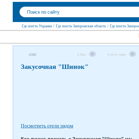
Где поесть Украина
/
Где поесть Запорожская область
/
Где поесть Запоро
Следите за нами в соцсетях
0
0
я был
я хочу сюда
4380
Закусочная "Шинок"
Посмотреть отели рядом