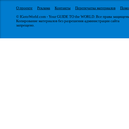
О проекте
Реклама
Контакты
Перепечатка материалов
Пом
© IGotoWorld.com - Your GUIDE TO the WORLD. Все права защищен
Копирование материалов без разрешения администрации сайта
запрещено.