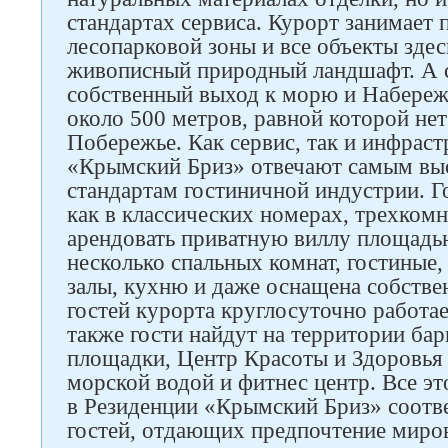
стандартах сервиса. Курорт занимает 
лесопарковой зоны и все объекты зде
Следите за нами в соцсетях
живописный природный ландшафт. А са
собственный выход к морю и Набере
около 500 метров, равной которой н
Побережье. Как сервис, так и инфрас
«Крымский Бриз» отвечают самым в
стандартам гостиничной индустрии. Г
как в классических номерах, трехкомн
арендовать приватную виллу площадью
несколько спальных комнат, гостиные
залы, кухню и даже оснащена собств
гостей курорта круглосуточно работает
также гости найдут на территории бар
площадки, Центр Красоты и Здоровья 
морской водой и фитнес центр. Все эт
в Резиденции «Крымский Бриз» соотв
гостей, отдающих предпочтение мир