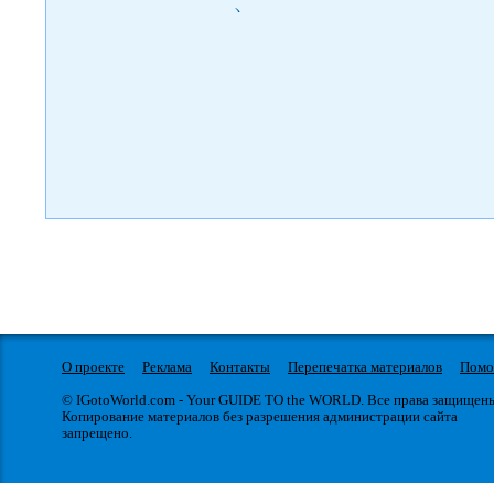
)
О проекте
Реклама
Контакты
Перепечатка материалов
Пом
© IGotoWorld.com - Your GUIDE TO the WORLD. Все права защищен
Копирование материалов без разрешения администрации сайта
запрещено.