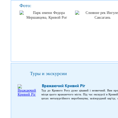
Фото:
Туры и экскурсии
Вражаючий Кривий Ріг
Тур до Кривого Рогу дуже цікавий і незвичний. Вам про
місця цього вражаючого міста. Під час екскурсії в Криви
цехах металургійного виробництва; залізорудний кар'єр; 
швидкісний трамвай у Кривому Розі, який називають метро
відеогалереєю.