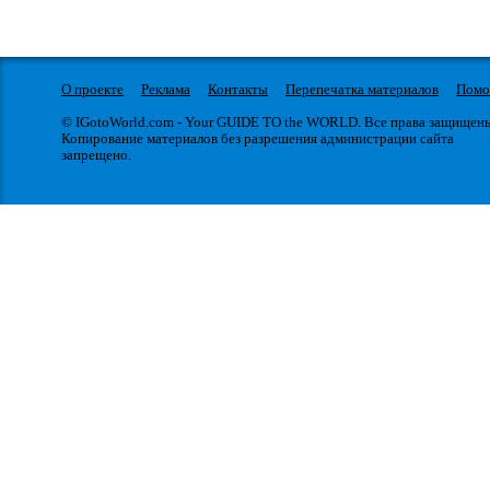
О проекте
Реклама
Контакты
Перепечатка материалов
Пом
© IGotoWorld.com - Your GUIDE TO the WORLD. Все права защищен
Копирование материалов без разрешения администрации сайта
запрещено.