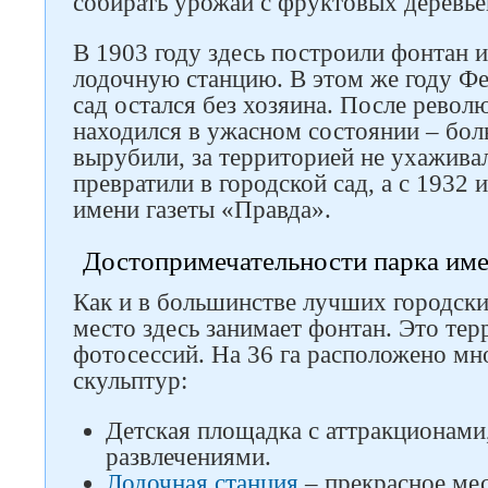
собирать урожай с фруктовых деревье
В 1903 году здесь построили фонтан и
лодочную станцию. В этом же году Ф
сад остался без хозяина. После револ
находился в ужасном состоянии – бол
вырубили, за территорией не ухаживал
превратили в городской сад, а с 1932 и
имени газеты «Правда».
Достопримечательности парка им
Как и в большинстве лучших городски
место здесь занимает фонтан. Это тер
фотосессий. На 36 га расположено мн
скульптур:
Детская площадка с аттракционами
развлечениями.
Следите за нами в соцсетях
Лодочная станция
– прекрасное мес