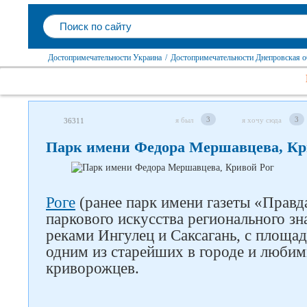
Достопримечательности Украина
/
Достопримечательности Днепровская о
3
3
я был
я хочу сюда
36311
Парк имени Федора Мершавцева, Кр
Роге
(ранее парк имени газеты «Правд
паркового искусства регионального з
реками Ингулец и Саксагань, с площад
одним из старейших в городе и люби
криворожцев.