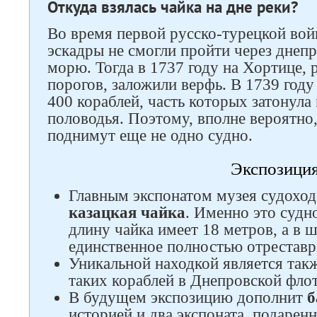
Откуда взялась чайка на дне реки?
Во время первой русско-турецкой вой
эскадры не смогли пройти через днеп
морю. Тогда в 1737 году на Хортице,
порогов, заложили верфь. В 1739 году
Следите за нами в соцсетях
400 кораблей, часть которых затонула
половодья. Поэтому, вполне вероятно,
поднимут еще не одно судно.
Экспозици
Главным экспонатом музея судоход
казацкая чайка
. Именно это судн
длину чайка имеет 18 метров, а в 
единственное полностью отреставр
Уникальной находкой является так
таких кораблей в Днепровской фло
В будущем экспозицию дополнит
б
историей и два экспоната, подаре