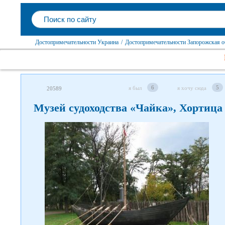
Достопримечательности Украина
/
Достопримечательности Запорожская о
6
5
я был
я хочу сюда
20589
Музей судоходства «Чайка», Хортица