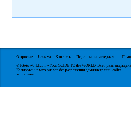
О проекте
Реклама
Контакты
Перепечатка материалов
Пом
© IGotoWorld.com - Your GUIDE TO the WORLD. Все права защищен
Копирование материалов без разрешения администрации сайта
запрещено.