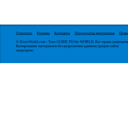
О проекте
Реклама
Контакты
Перепечатка материалов
Пом
© IGotoWorld.com - Your GUIDE TO the WORLD. Все права защищен
Копирование материалов без разрешения администрации сайта
запрещено.