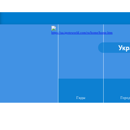
Укр
Гиды
Горо