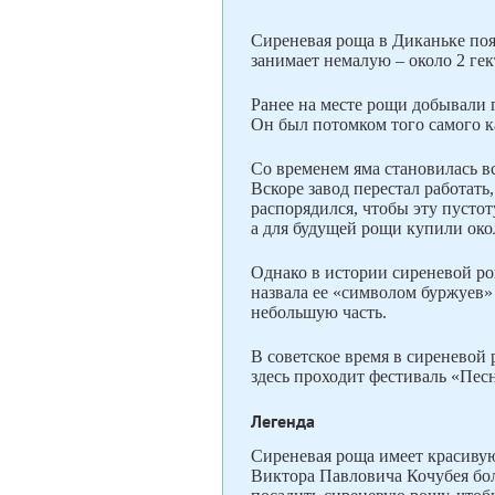
Сиреневая роща в Диканьке появ
занимает немалую – около 2 гек
Ранее на месте рощи добывали 
Он был потомком того самого к
Со временем яма становилась вс
Вскоре завод перестал работать
распорядился, чтобы эту пусто
а для будущей рощи купили око
Однако в истории сиреневой ро
назвала ее «символом буржуев»
небольшую часть.
В советское время в сиреневой
здесь проходит фестиваль «Пес
Легенда
Сиреневая роща имеет красивую
Виктора Павловича Кочубея бол