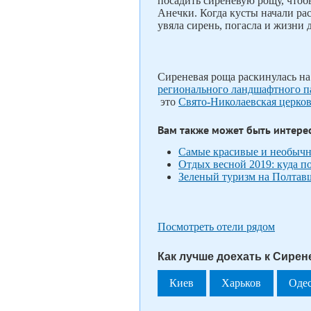
посадить сиреневую рощу, чтоб
Анечки. Когда кусты начали расп
увяла сирень, погасла и жизни 
Сиреневая роща раскинулась на
регионального ландшафтного п
это
Свято-Николаевская церко
Вам также может быть интере
Самые красивые и необычны
Отдых весной 2019: куда п
Зеленый туризм на Полтав
Посмотреть отели рядом
Как лучше доехать к Сирен
Киев
Харьков
Оде