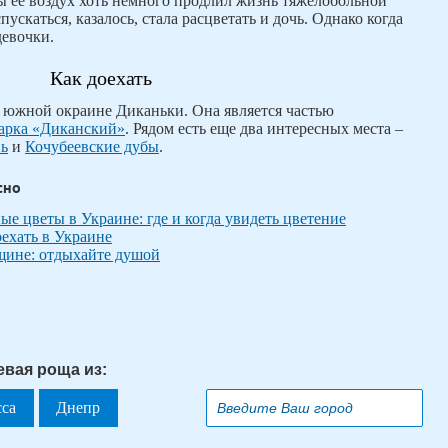
ы ее воздух хоть немного продлил жизнь тяжелобольной
ускаться, казалось, стала расцветать и дочь. Однако когда
девочки.
Как доехать
 южной окраине Диканьки. Она является частью
арка «Диканский»
. Рядом есть еще два интересных места –
вь
и
Кочубеевские дубы
.
сно
е цветы в Украине: где и когда увидеть цветение
оехать в Украине
щине: отдыхайте душой
евая роща из:
сса
Днепр