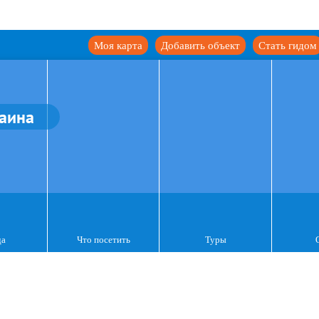
Моя карта
Добавить объект
Стать гидом
аина
да
Что посетить
Туры