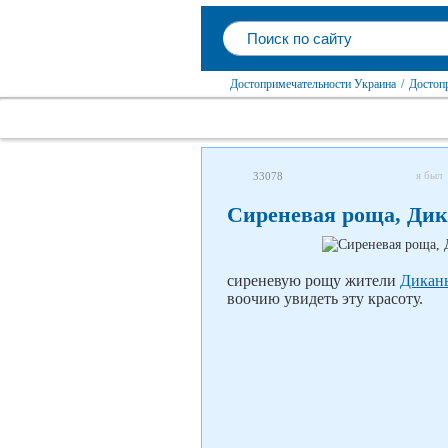
Достопримечательности Украина
/
Достоп
я был
33078
Сиреневая роща, Ди
сиреневую рощу жители
Дикан
воочию увидеть эту красоту.