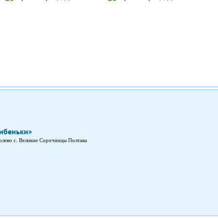
рибеньки»
голево с. Великие Сорочинцы Полтава