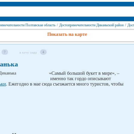
римечательности Полтавская область
/
Достопримечательности Диканьский район
/
Дос
Показать на карте
7
4
я хочу сюда
канька
«Самый большой букет в мире», –
именно так гордо описывают
ьки
. Ежегодно в мае сюда съезжается много туристов, чтобы