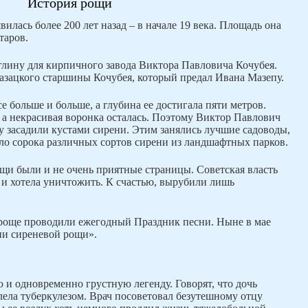
История рощи
илась более 200 лет назад – в начале 19 века. Площадь она
таров.
глину для кирпичного завода Виктора Павловича Кочубея.
азацкого старшины Кочубея, который предал Ивана Мазепу.
е больше и больше, а глубина ее достигала пяти метров.
, а некрасивая воронка осталась. Поэтому Виктор Павлович
ту засадили кустами сирени. Этим занялись лучшие садоводы,
ло сорока различных сортов сирени из ландшафтных парков.
щи были и не очень приятные страницы. Советская власть
 и хотела уничтожить. К счастью, вырубили лишь
 роще проводили ежегодный Праздник песни. Ныне в мае
ни сиреневой рощи».
 и одновременно грустную легенду. Говорят, что дочь
ела туберкулезом. Врач посоветовал безутешному отцу