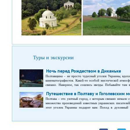
Туры и экскурсии
Ночь перед Рождеством в Диканьке
Полтавщина – не просто чудесный уголок Украины, вдохн
кинематографистов. Какой-то особой мистической атмосфе
связано. Наверное, так сошлись звезды. Побывайте там
приглашаем Вас в сказку, где в реках течет молоко и мед
Путешествие в Полтаву и Гоголевским м
луну с неба!
Полтава – это уютный город, с которым связано немало 
множество произведений известных украинских писателей,
этот уголок Украины подарит вам: Поход в духовный 
Обзорную экскурсию по Полтаве. Круглая площадь, алл
Котляревского, поле битвы под Полтавой – и это далеко
увидеть во время полтавской экскурсии. Обзорную экску
посетите Троицкую и Николаевскую церковь, которые такж
выдающийся украинский писатель провел свои ранние годы