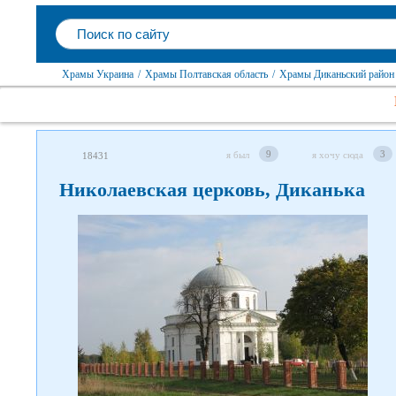
Храмы Украина
/
Храмы Полтавская область
/
Храмы Диканьский район
9
3
я был
я хочу сюда
18431
Николаевская церковь, Диканька