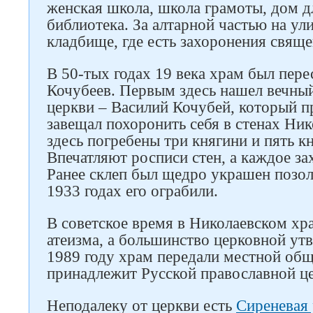
женская школа, школа грамоты, дом д
библиотека. За алтарной частью на ул
кладбище, где есть захоронения свяще
В 50-тых годах 19 века храм был пер
Кочубеев. Первым здесь нашел вечный
церкви – Василий Кочубей, который пр
завещал похоронить себя в стенах Ник
здесь погребены три княгини и пять кн
Впечатляют росписи стен, а каждое за
Ранее склеп был щедро украшен позол
1933 годах его ограбили.
В советское время в Николаевском хр
атеизма, а большинство церковной ут
1989 году храм передали местной общ
принадлежит Русской православной це
Неподалеку от церкви есть
Сиреневая