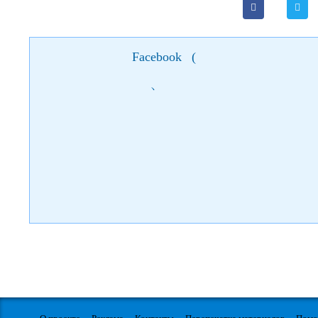
Гоголю. Источник фото: panoramio.com, автор: kyo_ua. Пл
Facebook
(
)