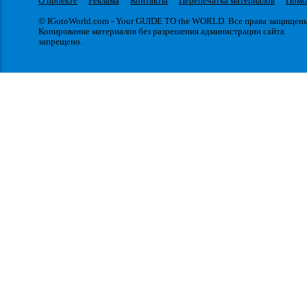
О проекте
Реклама
Контакты
Перепечатка материалов
Пом
© IGotoWorld.com - Your GUIDE TO the WORLD. Все права защищен
Копирование материалов без разрешения администрации сайта
запрещено.