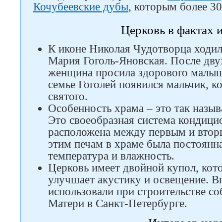
Следите за нами в соцсетях
Кочубеевские дубы
, которым более 30
Церковь в фактах и
К иконе Николая Чудотворца ходил
Мария Гоголь-Яновская. После дв
женщина просила здорового малыш
семье Гоголей появился мальчик, ко
святого.
Особенность храма – это так назы
Это своеобразная система кондици
расположена между первым и втор
этим печам в храме была постоянн
температура и влажность.
Церковь имеет двойной купол, кот
улучшает акустику и освещение. В
использовали при строительстве с
Матери в Санкт-Петербурге.