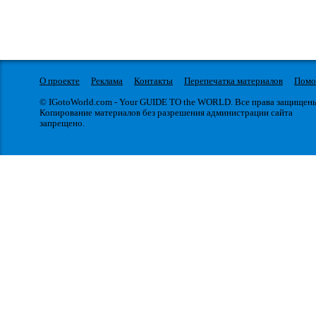
О проекте
Реклама
Контакты
Перепечатка материалов
Пом
© IGotoWorld.com - Your GUIDE TO the WORLD. Все права защищен
Копирование материалов без разрешения администрации сайта
запрещено.