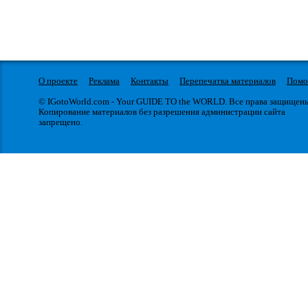
О проекте
Реклама
Контакты
Перепечатка материалов
Пом
© IGotoWorld.com - Your GUIDE TO the WORLD. Все права защищен
Копирование материалов без разрешения администрации сайта
запрещено.