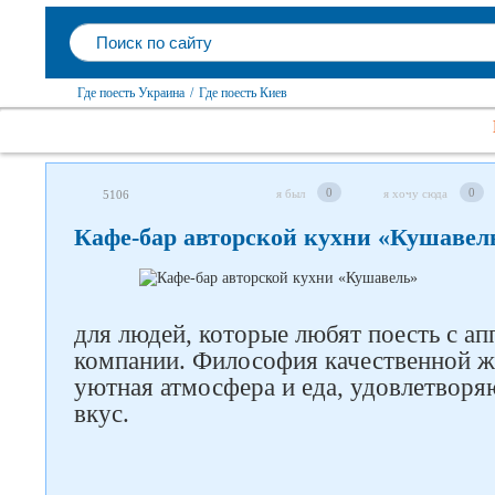
Где поесть Украина
/
Где поесть Киев
0
0
я был
я хочу сюда
5106
Кафе-бар авторской кухни «Кушавел
для людей, которые любят поесть с а
Следите за нами в соцсетях
компании. Философия качественной ж
уютная атмосфера и еда, удовлетвор
вкус.