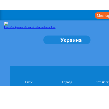
Моя ка
Украина
Гиды
Города
Что посе