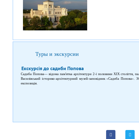
Туры и экскурсии
Екскурсія до садиби Попова
Садиба Попова— відома пам'ятка архітектури 2-ї половини XIX століття, пал
Василівський історико-архітектурний музей-заповідник «Садиба Попова». З
експозиція.