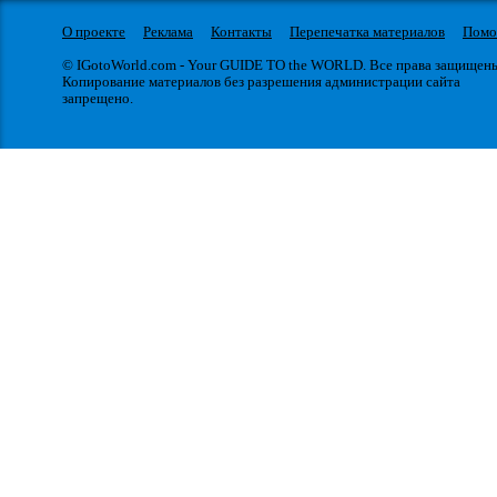
О проекте
Реклама
Контакты
Перепечатка материалов
Пом
© IGotoWorld.com - Your GUIDE TO the WORLD. Все права защищен
Копирование материалов без разрешения администрации сайта
запрещено.