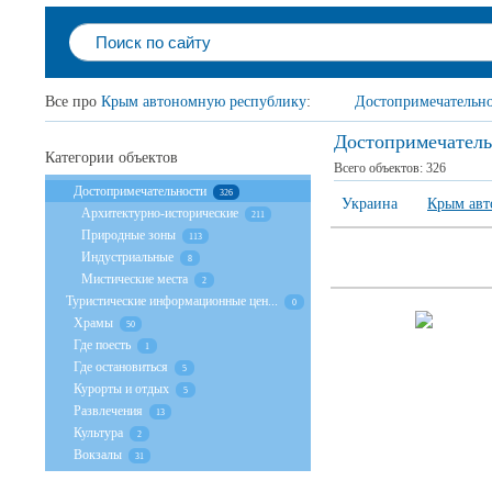
Все про
Крым автономную республику
:
Достопримечательн
Достопримечатель
Категории объектов
Всего объектов:
326
Достопримечательности
326
Украина
Крым авт
Архитектурно-исторические
211
Природные зоны
113
Индустриальные
8
Мистические места
2
Туристические информационные цен...
0
Храмы
50
Где поесть
1
Где остановиться
5
Курорты и отдых
5
Развлечения
13
Культура
2
Вокзалы
31