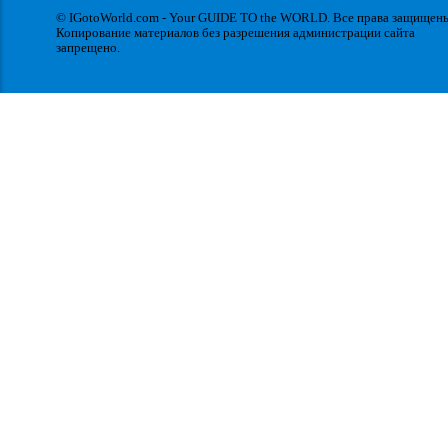
© IGotoWorld.com - Your GUIDE TO the WORLD. Все права защищен
Копирование материалов без разрешения администрации сайта
запрещено.