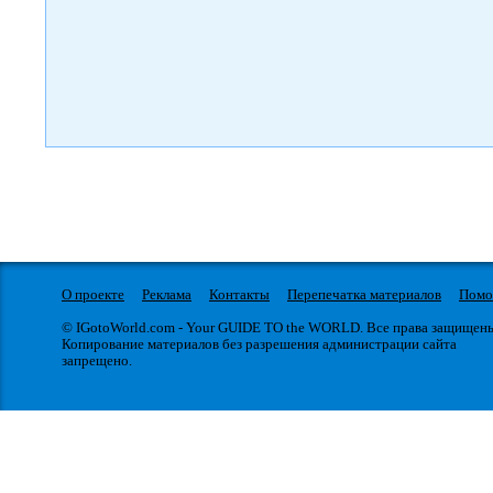
О проекте
Реклама
Контакты
Перепечатка материалов
Пом
© IGotoWorld.com - Your GUIDE TO the WORLD. Все права защищен
Копирование материалов без разрешения администрации сайта
запрещено.