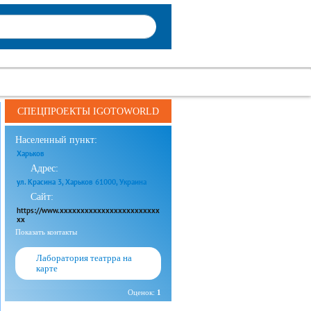
СПЕЦПРОЕКТЫ IGOTOWORLD
Населенный пункт:
Харьков
Адрес:
ул. Красина 3, Харьков 61000, Украина
Сайт:
https://www.xxxxxxxxxxxxxxxxxxxxxxxx
xx
Показать контакты
Лаборатория театрра на
карте
Оценок:
1