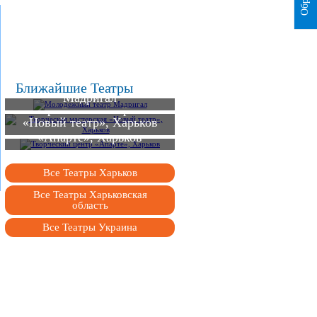
Молодежный театр
Ближайшие Театры
Мадригал
Творческая мастерская
«Новый театр», Харьков
Творческий центр
«Апарте», Харьков
Все Театры Харьков
Все Театры Харьковская
область
Все Театры Украина