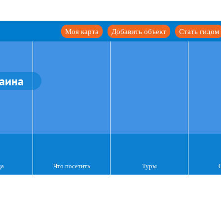
Моя карта
Добавить объект
Стать гидом
аина
да
Что посетить
Туры