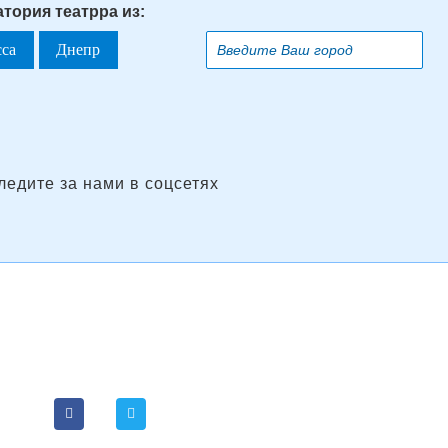
атория театрра из:
сса
Днепр
ледите за нами в соцсетях