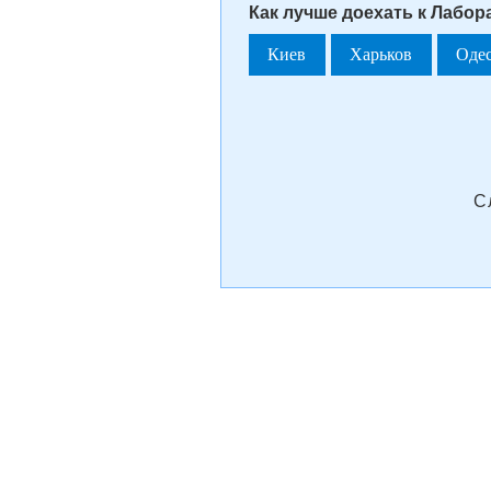
Как лучше доехать к Лабор
Киев
Харьков
Оде
С