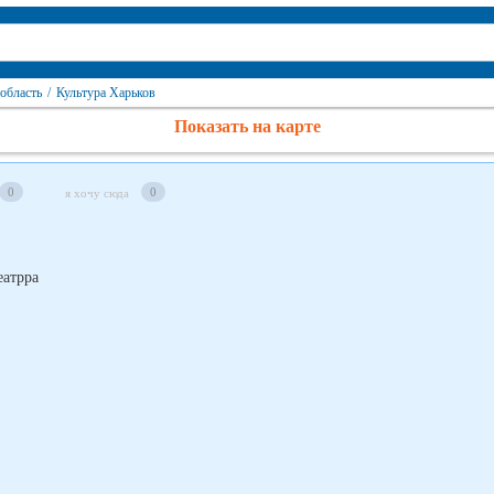
область
/
Культура Харьков
Показать на карте
0
0
я хочу сюда