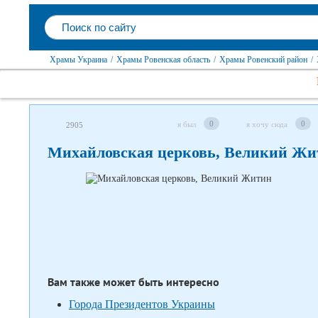
Храмы Украина
/
Храмы Ровенская область
/
Храмы Ровенский район
/
0
0
я был
я хочу сюда
2905
Следите за нами в соцсетях
Михайловская церковь, Великий Жи
Вам также может быть интересно
Города Президентов Украины