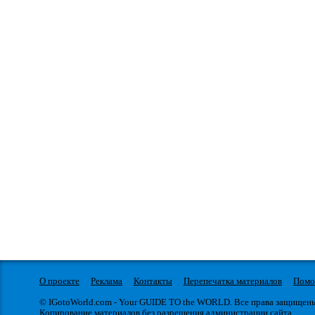
О проекте
Реклама
Контакты
Перепечатка материалов
Пом
© IGotoWorld.com - Your GUIDE TO the WORLD. Все права защищен
Копирование материалов без разрешения администрации сайта