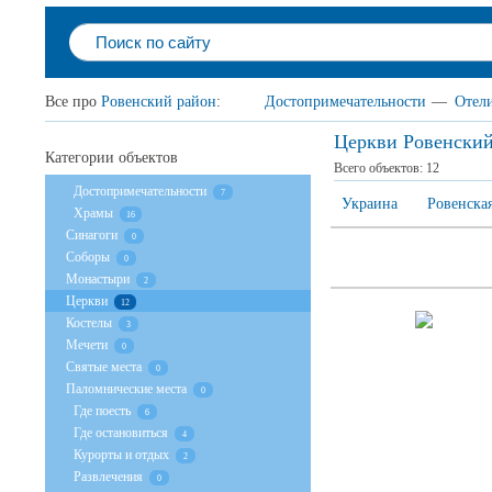
Все про
Ровенский район
:
Достопримечательности
—
Отел
Церкви Ровенский
Категории объектов
Всего объектов:
12
Достопримечательности
7
Украина
Ровенская
Храмы
16
Cинагоги
0
Соборы
0
Монастыри
2
Церкви
12
Костелы
3
Мечети
0
Святые места
0
Паломнические места
0
Где поесть
6
Где остановиться
4
Курорты и отдых
2
Развлечения
0