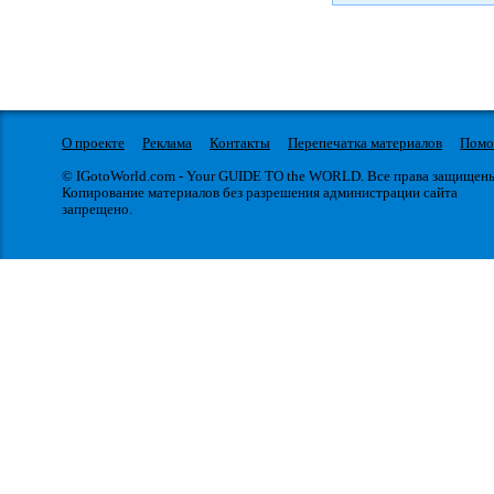
О проекте
Реклама
Контакты
Перепечатка материалов
Пом
© IGotoWorld.com - Your GUIDE TO the WORLD. Все права защищен
Копирование материалов без разрешения администрации сайта
запрещено.