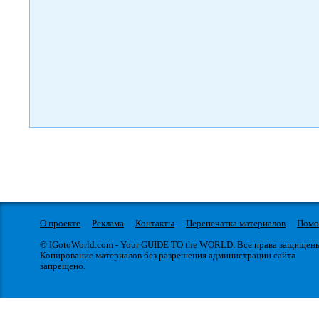
О проекте
Реклама
Контакты
Перепечатка материалов
Пом
© IGotoWorld.com - Your GUIDE TO the WORLD. Все права защищен
Копирование материалов без разрешения администрации сайта
запрещено.