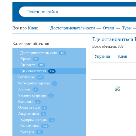
Все про
Киев
:
Достопримечательности
—
Отели
—
Туры
Где остановиться
Категории объектов
Всего объектов:
859
Достопримечательности
432
Украина
Киев
Храмы
81
Где поесть
278
Где остановиться
859
Гостиницы
840
Коттеджные городки
0
Хостелы
6
Частные квартиры
3
Кемпинги
2
Отели на воде
3
Апартаменты
1
Курорты и отдых
15
Развлечения
154
Культура
125