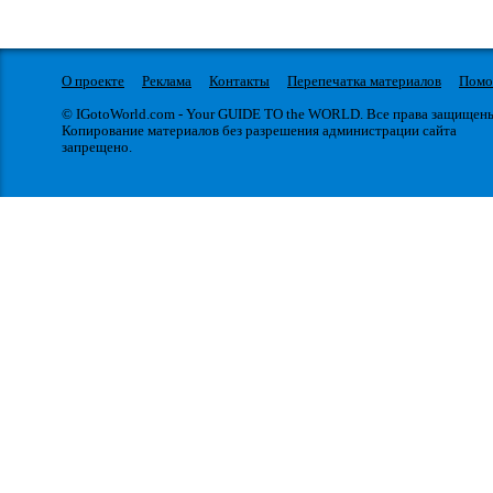
О проекте
Реклама
Контакты
Перепечатка материалов
Пом
© IGotoWorld.com - Your GUIDE TO the WORLD. Все права защищен
Копирование материалов без разрешения администрации сайта
запрещено.