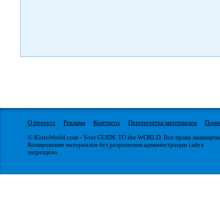
О проекте
Реклама
Контакты
Перепечатка материалов
Пом
© IGotoWorld.com - Your GUIDE TO the WORLD. Все права защищен
Копирование материалов без разрешения администрации сайта
запрещено.