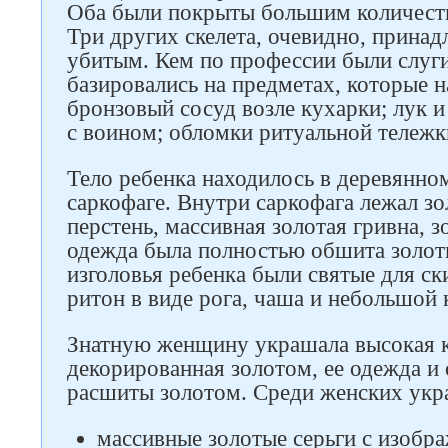
Оба были покрыты большим количест
Три других скелета, очевидно, принад
убитым. Кем по профессии были слуг
базировались на предметах, которые н
Следите за нами в соцсетях
бронзовый сосуд возле кухарки; лук и
с воином; обломки ритуальной тележк
Тело ребенка находилось в деревянно
саркофаге. Внутри саркофага лежал зо
перстень, массивная золотая гривна, з
одежда была полностью обшита золо
изголовья ребенка были святые для ск
ритон в виде рога, чаша и небольшой
Знатную женщину украшала высокая к
декорированная золотом, ее одежда и
расшиты золотом. Среди женских укр
массивные золотые серьги с изобр