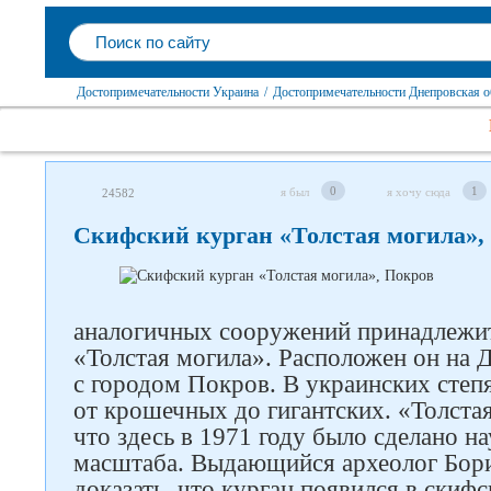
Достопримечательности Украина
/
Достопримечательности Днепровская о
0
1
я был
я хочу сюда
24582
Скифский курган «Толстая могила»,
аналогичных сооружений принадлежит
«Толстая могила». Расположен он на
с городом Покров. В украинских степя
от крошечных до гигантских. «Толста
что здесь в 1971 году было сделано н
масштаба. Выдающийся археолог Бор
доказать, что курган появился в скифс