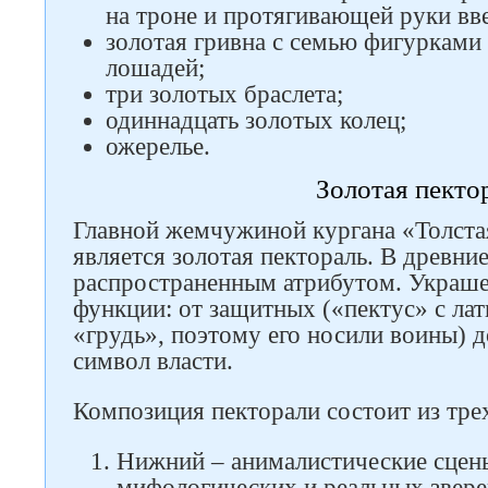
на троне и протягивающей руки вв
золотая гривна с семью фигурками
лошадей;
три золотых браслета;
одиннадцать золотых колец;
ожерелье.
Золотая пекто
Главной жемчужиной кургана «Толстая
является золотая пектораль. В древни
распространенным атрибутом. Украш
функции: от защитных («пектус» с лат
«грудь», поэтому его носили воины) д
символ власти.
Композиция пекторали состоит из тре
Нижний – анималистические сцен
мифологических и реальных звере