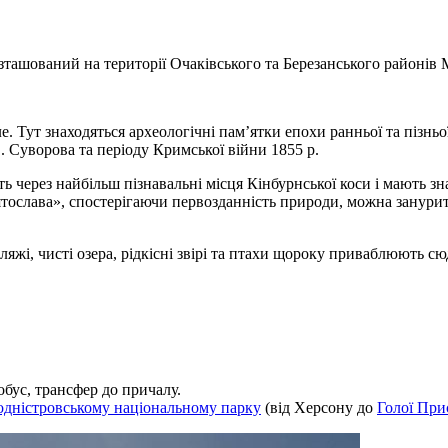
ашований на території Очаківського та Березанського районів М
. Тут знаходяться археологічні пам’ятки епохи ранньої та пізньої
 Суворова та періоду Кримської війни 1855 р.
ть через найбільш пізнавальні місця Кінбурнської коси і мають з
ава», спостерігаючи первозданність природи, можна зануритись
і, чисті озера, рідкісні звірі та птахи щороку приваблюють сюд
бус, трансфер до причалу.
дністровському національному парку
(від Херсону до
Голої При