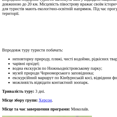
довжиною до 20 км. Місцевість півострову вражає своїм істори
для туристів мають екологічно-освітній напрямок. Під час прог
території.
Впродовж туру туристи побачать:
неповторну природу, пляжі, чисті водойми, рідкісних твар
чарівні орхідеї;
водна екскурсія по Нижньодністровському парку;
музей природи Чорноморського заповідника;
екскурсійний маршрут по Кінбурнській косі, відвідини фо
можливість відвідати контактний зоопарк.
Тривалість туру:
3 дні.
Місце збору групи:
Херсон
.
Місце та час завершення програми:
Миколаїв.