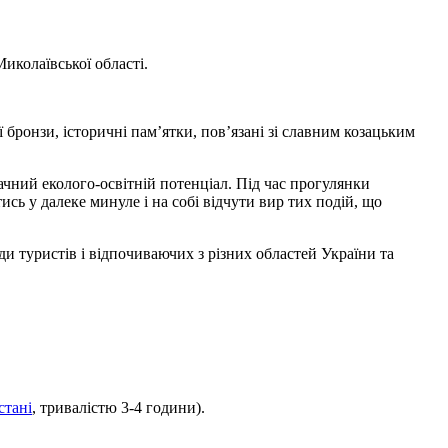
иколаївської області.
 бронзи, історичні пам’ятки, пов’язані зі славним козацьким
начний еколого-освітній потенціал. Під час прогулянки
 у далеке минуле і на собі відчути вир тих подій, що
и туристів і відпочиваючих з різних областей України та
стані
, тривалістю 3-4 години).