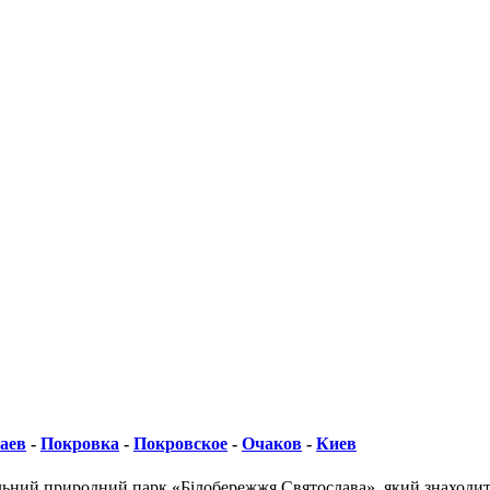
аев
-
Покровка
-
Покровское
-
Очаков
-
Киев
ьний природний парк «Білобережжя Святослава», який знаходитьс