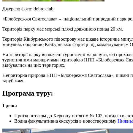
Джерело фото: dobre.club.
«Білобережжя Святослава» – національний природний парк розт
Територія парку має морські пляжі довжиною понад 20 км.
Територія Кінбурнського півострову має цікаве історичне минуле
минулим, обороною Кінбурнської фортеці під командуванням О.
На території парку визначені туристичні маршрути, які проходя
туристичними маршрутами територією НПП «Білобережжя Святосл
відбувались на цих територіях.
Неповторна природа НПП «Білобережжя Святослава», піщані пляж
зарубіжжя.
Програма туру:
1 день:
Приїзд потягом до Херсону потягом № 102, посадка в авто
Водна факультативна екскурсія в новоствореному
Нижньо