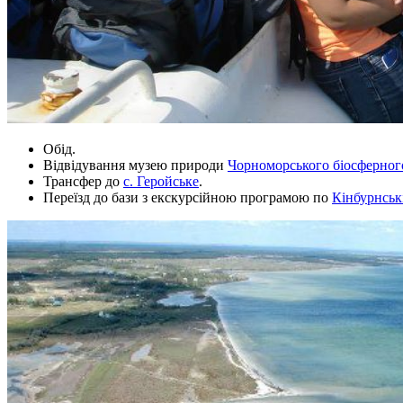
Обід.
Відвідування музею природи
Чорноморського біосферног
Трансфер до
с. Геройське
.
Переїзд до бази з екскурсійною програмою по
Кінбурнські