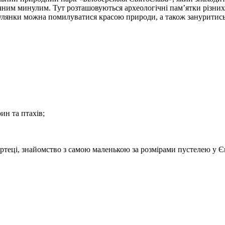
чним минулим. Тут розташовуються археологічні пам’ятки різних 
улянки можна помилуватися красою природи, а також зануритись у
ин та птахів;
ртеці, знайомство з самою маленькою за розмірами пустелею у Єв