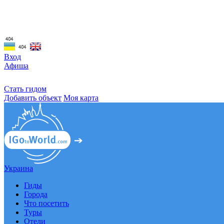
☰
Вход
Афиша
Стать гидом
Добавить объект
Моя карта
Украина
Гиды
Города
Что посетить
Туры
Отели