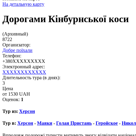
На детальную карту
Дорогами Кінбурнської коси
(Архивный)
8722
Организатор:
Добре поїхали
Телефон:
+380XXXXXXXXX
Электронный адрес:
XXXXXXXXXXXX
Длительность тура (в днях):
3
Цена
от 1530 UAH
Оценок:
1
Тур из:
Херсон
Тур в:
Херсон
-
Маяки
-
Голая Пристань
-
Геройское
-
Никол
Впродовж подорожі туристи матимуть змогу відвідати націонал