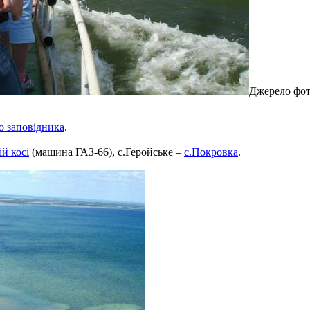
Джерело фото
о заповідника
.
й косі
(машина ГАЗ-66), с.Геройське –
с.Покровка
.