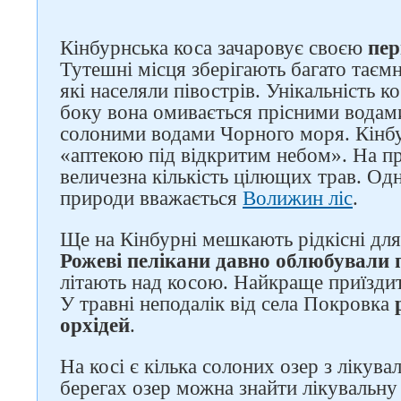
Кінбурнська коса зачаровує своєю
пе
Тутешні місця зберігають багато таємн
які населяли півострів. Унікальність к
боку вона омивається прісними водами
солоними водами Чорного моря. Кінб
«аптекою під відкритим небом». На п
величезна кількість цілющих трав. Од
природи вважається
Волижин ліс
.
Ще на Кінбурні мешкають рідкісні для
Рожеві пелікани давно облюбували п
літають над косою. Найкраще приїздит
У травні неподалік від села Покровка
орхідей
.
На косі є кілька солоних озер з лікув
берегах озер можна знайти лікувальну