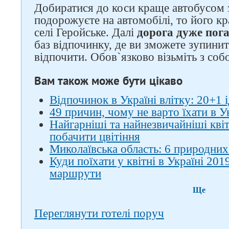
Добиратися до коси краще автобусом
подорожуєте на автомобілі, то його к
селі Геройське. Далі
дорога дуже пога
баз відпочинку, де ви зможете зупини
відпочити. Обов`язково візьміть з соб
Вам також може бути цікаво
Відпочинок в Україні влітку: 20+1 
49 причин, чому не варто їхати в У
Найгарніші та найнезвичайніші квіти
побачити цвітіння
Миколаївська область: 6 природних
Куди поїхати у квітні в Україні 201
маршрути
Ще
Переглянути готелі поруч