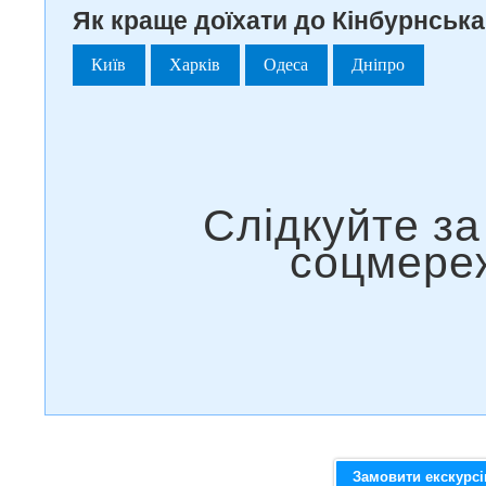
Як краще доїхати до Кінбурнська 
Київ
Харків
Одеса
Дніпро
Замовити екскурс