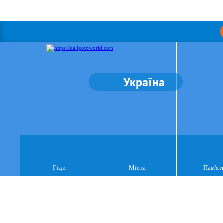
Україна
Гіди
Міста
Пам'ят