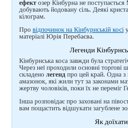
ефект
озер Кінбурна не поступається
Слідкуйте за нами в
добувають йодовану сіль. Деякі крист
соцмережах
кілограм.
Про
відпочинок на Кінбурнській косі
у
матеріалі Юрія Перебаєва.
Легенди Кінбурнсь
Кінбурнська коса завжди була стратег
Через неї проходили основні торгові ш
складено
легенд
про цей край. Одна з
амазонок, які жили тут за законами ма
жертву чоловіків, поки їх не переміг Г
Інша розповідає про заховані на півос
вам пощастить відшукати загублене з
Як доїхати