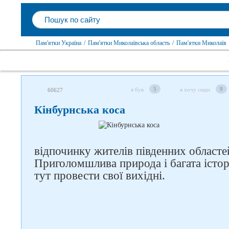
Пам'ятки Україна
/
Пам'ятки Миколаївська область
/
Пам'ятки Миколаїв
5
9
я був
я хочу сюди
60627
Кінбурнська коса
відпочинку жителів південних областе
Приголомшлива природа і багата істор
тут провести свої вихідні.