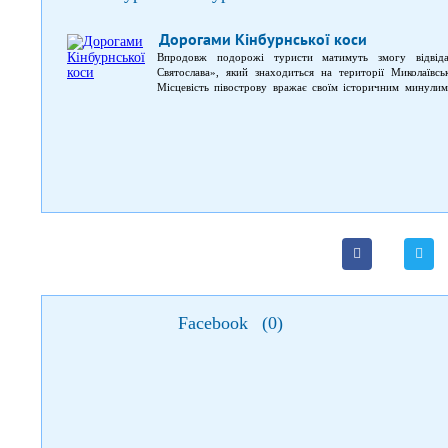
Дорогами Кінбурнської коси
Впродовж подорожі туристи матимуть змогу відвід
Святослава», який знаходиться на території Миколаївс
Місцевість півострову вражає своїм історичним минулим
епох, а також ті, які пов’язані з козацьким минулим. Марш
Під час прогулянки можна помилуватися красою природи,
подій, що мали місце на цій території.
Facebook
(
0
)