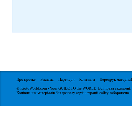
Про проект
Реклама
Партнери
Контакти
Передрук матеріал
© IGotoWorld.com - Your GUIDE TO the WORLD. Всі права захищені.
Копіювання матеріалів без дозволу адміністрації сайту заборонено.