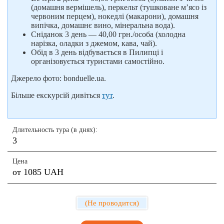
(домашня вермішель), перкельт (тушковане м’ясо із
червоним перцем), нокедлі (макарони), домашня
випічка, домашнє вино, мінеральна вода).
Сніданок 3 день — 40,00 грн./особа (холодна
нарізка, оладки з джемом, кава, чай).
Обід в 3 день відбувається в Пилипці і
організовується туристами самостійно.
Джерело фото: bonduelle.ua.
Більше екскурсій дивіться
тут
.
Длительность тура (в днях):
3
Цена
от 1085 UAH
(Не проводится)