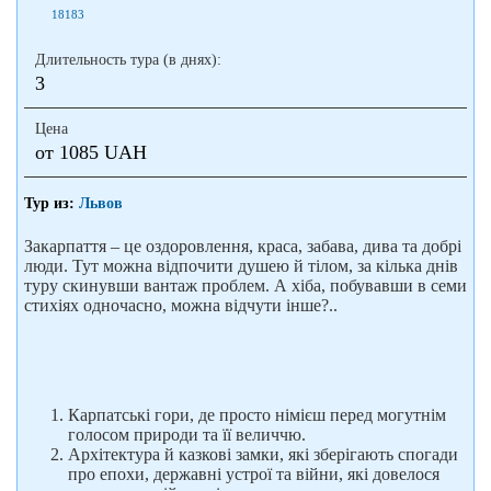
18183
Длительность тура (в днях):
3
Цена
от 1085 UAH
Тур из:
Львов
Закарпаття – це оздоровлення, краса, забава, дива та добрі
люди. Тут можна відпочити душею й тілом, за кілька днів
туру скинувши вантаж проблем. А хіба, побувавши в семи
стихіях одночасно, можна відчути інше?..
Карпатські гори, де просто німієш перед могутнім
голосом природи та її величчю.
Архітектура й казкові замки, які зберігають спогади
про епохи, державні устрої та війни, які довелося