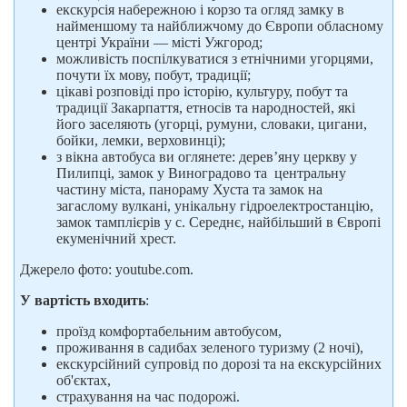
екскурсія набережною і корзо та огляд замку в
найменшому та найближчому до Європи обласному
центрі України — місті Ужгород;
можливість поспілкуватися з етнічними угорцями,
почути їх мову, побут, традиції;
цікаві розповіді про історію, культуру, побут та
традиції Закарпаття, етносів та народностей, які
його заселяють (угорці, румуни, словаки, цигани,
бойки, лемки, верховинці);
з вікна автобуса ви оглянете: дерев’яну церкву у
Пилипці, замок у Виноградово та центральну
частину міста, панораму Хуста та замок на
загаслому вулкані, унікальну гідроелектростанцію,
замок тамплієрів у с. Середнє, найбільший в Європі
екуменічний хрест.
Джерело фото: youtube.com.
У вартість входить
:
проїзд комфортабельним автобусом,
проживання в садибах зеленого туризму (2 ночі),
екскурсійний супровід по дорозі та на екскурсійних
об'єктах,
страхування на час подорожі.