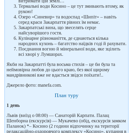
витримати цій землі…
Термальні води Косино – це тут змивають втому, як
рукою!
Озеро «Синевир» та водоспад «Шипіт» – навіть
серед краси Закарпаття рівних їм немає.
Закарпатські вина, що звеселять серце
найсуворішого гостя.
Кулінарне різноманіття, де єднаються кілька
народних кухонь – багатство наїдків годі й рахувати.
Поєднання вогню й мінеральної води, яке зцілить
всі хворі у Лумшорах.
Якби на Закарпатті була восьма стихія – це би була та
неймовірна любов до цього краю, без якої щирому
мандрівникові вже не вдасться звідси поїхати!..
Джерело фото: manefa.com.
План туру
1 день
Львів (виїзд о 08:00) — Санаторій Карпати. Палац
Шенборна (екскурсія) — Мукачево (обід, екскурсія замком
Паланок) *– Косино (2 години відпочинку на території
релаксаційно-оздоровчого комплексу «Косино», купання в