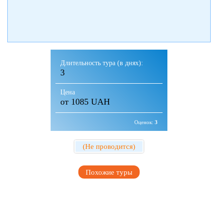
Длительность тура (в днях):
3
Цена
от 1085 UAH
Оценок:
3
(Не проводится)
Похожие туры