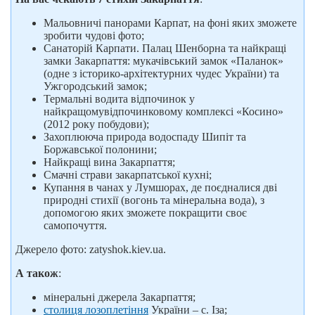
Мальовничі панорами Карпат, на фоні яких зможете
зробити чудові фото;
Санаторій Карпати. Палац Шенборна та найкращі
замки Закарпаття: мукачівський замок «Паланок»
(одне з історико-архітектурних чудес України) та
Ужгородський замок;
Термальні водита відпочинок у
найкращомувідпочинковому комплексі «Косино»
(2012 року побудови);
Захоплююча природа водоспаду Шипіт та
Боржавської полонини;
Найкращі вина Закарпаття;
Смачні страви закарпатської кухні;
Купання в чанах у Лумшорах, де поєдналися дві
природні стихії (вогонь та мінеральна вода), з
допомогою яких зможете покращити своє
самопочуття.
Джерело фото: zatyshok.kiev.ua.
А також
:
мінеральні джерела Закарпаття;
столиця лозоплетіння
України – с. Іза;