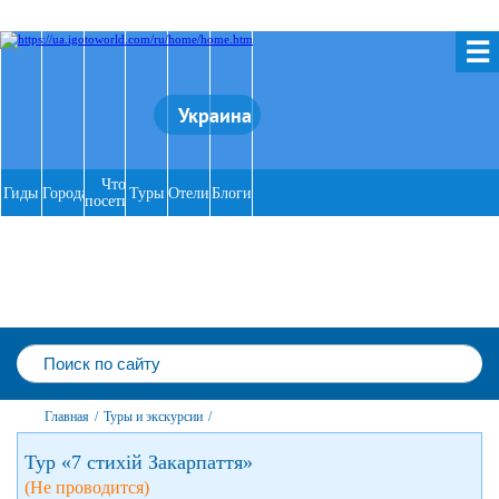
☰
Украина
Что
Гиды
Города
Туры
Отели
Блоги
посетить
Главная
/
Туры и экскурсии
/
Тур «7 стихій Закарпаття»
(Не проводится)