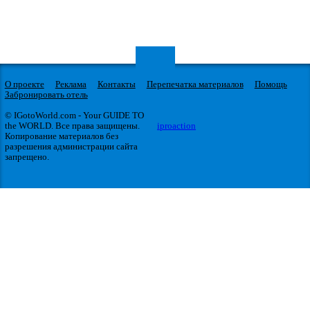
О проекте
Реклама
Контакты
Перепечатка материалов
Помощь
Забронировать отель
© IGotoWorld.com - Your GUIDE TO
the WORLD. Все права защищены.
iproaction
Копирование материалов без
разрешения администрации сайта
запрещено.