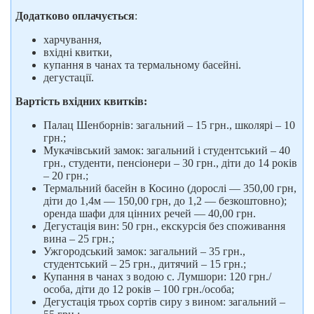
Додатково оплачується
:
харчування,
вхідні квитки,
купання в чанах та термальному басейні.
дегустації.
Вартість вхідних квитків:
Палац Шенборнів: загальний – 15 грн., школярі – 10
грн.;
Мукачівський замок: загальний і студентський – 40
грн., студенти, пенсіонери – 30 грн., діти до 14 років
– 20 грн.;
Термальний басейн в Косино (дорослі — 350,00 грн,
діти до 1,4м — 150,00 грн, до 1,2 — безкоштовно);
оренда шафи для цінних речей — 40,00 грн.
Дегустація вин: 50 грн., екскурсія без споживання
вина – 25 грн.;
Ужгородський замок: загальний – 35 грн.,
студентський – 25 грн., дитячий – 15 грн.;
Купання в чанах з водою с. Лумшори: 120 грн./
особа, діти до 12 років – 100 грн./особа;
Дегустація трьох сортів сиру з вином: загальний –