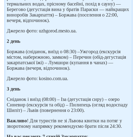
термальних водах, прісному басейні, похід в сауну) —
Берегово (дегустація вина у братів Параски — найкращих
виноробів Закарпаття) – Боржава (поселення о 22:00,
вечеря, відпочинок).
Джерело фото: uzhgorod.mesto.ua.
2 день
Боржава (сніданок, виїзд о 08:30) –Ужгород (екскурсія
містом, набережною, замком) – Перечин (обід-дегустація
закарпатської їжі) – Лумшори (купання в чанах) —
Боржава (вечеря, відпочинок).
Джерело фото: kosino.com.ua.
3 день
Сніданок і виїзд (08:00) – Іза (дегустація сиру) – озеро
Синевир (екскурсія та обід) – Пилипець (огляд водоспаду
Шипіт) – Львів (повернення о 23:00).
Важливо
! Для туристів не зі Львова квитки на потяг у
зворотному напрямку рекомендуємо брати після 24:30.
На вас чекають 7 стихій Закарпаття
: