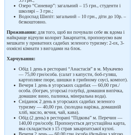
55 грн.;
Озеро “Синевир”: загальний – 15 грн., студенти і
школярі – 3 грн.;
Водоспад Шипіт: загальний – 10 грн., діти до 10р. –
безкоштовно.
Проживання:
для того, щоб ви почували себе як вдома і
найкраще відчули колорит Закарпаття, пропонуємо вам
мешкати у приватних садибах зеленого туризму: 2-ох, 3-
охмісні кімнати з вигодами на блок.
Харчування:
Обід 1 день в ресторані “Анастасія” в м. Мукачево
— 75,00 грн/особа. (салат з капусти, боб-гуляш,
картопляне пюре, шишки в грибному соусі, компот).
Вечеря 1 день в угорських садибах — 60,00 грн./
особа. (бограч, угорські голубці, домашня випічка,
домашнє вино, палинка, мінеральна вода).
Сніданок 2 день в угорських садибах зеленого
туризму — 40,00 грн. (холодна нарізка, домашній
хліб, масло, яєчня, чай, кава).
Обід (2 день) в ресторані “Підкова” м. Перечин —
140,00 грн/особу. Пропонується дегустаційна карта,
яка складається з 15 страв закарпатської кухні.
Вечеря 2 день — 60,00 грн./особа (бульйон з чігою