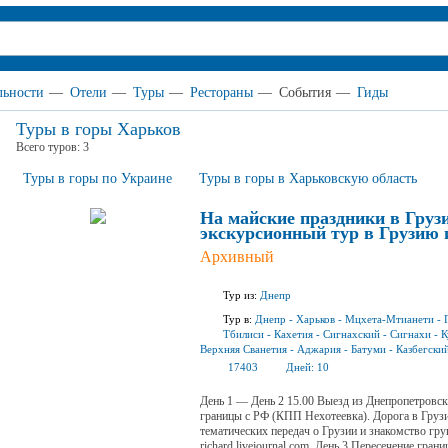
льности
—
Отели
—
Туры
—
Рестораны
—
События
—
Гиды
Туры в горы Харьков
Всего туров:
3
Туры в горы по Украине
Туры в горы в Харьковскую область
На майские праздники в Груз
экскурсионный тур в Грузию 
Архивный
Тур из:
Днепр
Тур в:
Днепр
-
Харьков
-
Мцхета-Мтианети
-
Тбилиси
-
Кахетия
-
Сигнахский
-
Сигнахи
-
К
Верхняя Сванетия
-
Аджария
-
Батуми
-
Казбегски
17403
Дней:
10
День 1 — День 2 15.00 Выезд из Днепропетровск
границы с РФ (КПП Нехотеевка). Дорога в Груз
тематических передач о Грузии и знакомство гру
richard.livejournal.com. День 3 Пересечение гр