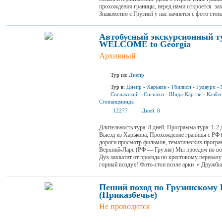
прохождения границы, перед нами откроется за
Знакомство с Грузией у нас начнется с фото стопа
Автобусный экскурсионный ту
WELCOME to Georgia
Архивный
Тур из:
Днепр
Тур в:
Днепр
-
Харьков
-
Тбилиси
-
Гудаури
-
Сигнахский
-
Сигнахи
-
Шида-Картли
-
Казбе
Степанцминда
12277
Дней:
8
Длительность тура: 8 дней. Программа тура: 1-2 
Выезд из Харькова; Прохождение границы с РФ 
дороги просмотр фильмов, тематических програм
Верхний-Ларс (РФ — Грузия) Мы проедем по вое
Дух захватит от проезда по крестовому перевал
горный воздух! Фото-стоп возле арки « Дружбы 
Пеший поход по Грузинскому 
(Приказбечье)
Не проводится