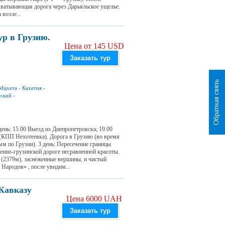
хватывающая дорога через Дарьяльское ущелье.
 возле...
р в Грузию.
Цена от 145 USD
Заказать тур
Обратная связь
Мцхета
-
Кахетия
-
гский
-
день: 15.00 Выезд из Днепропетровска; 19.00
(КПП Нехотеевка). Дорога в Грузию (во время
м по Грузии). 3 день: Пересечение границы
нно-грузинской дороге несравненной красоты.
у (2379м), заснеженные вершины, и чистый
Народов» , после увидим...
Кавказу
Цена 6000 UAH
Заказать тур