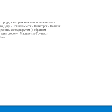
 города, в которых можно присоедениться к
 на Дону - Невинномысск - Пятигорск - Нальчик
удем этим же маршрутом (в обратном
 одну сторону. Маршрут по Грузии: г.
а -...