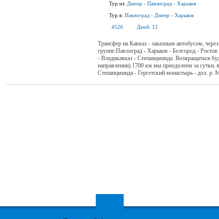
Тур из:
Днепр
-
Павлоград
-
Харьков
Тур в:
Павлоград
-
Днепр
-
Харьков
4526
Дней:
12
Трансфер на Кавказ - заказным автобусом, через
группе:Павлоград - Харьков - Белгород - Ростов
- Владикавказ - Степанцминда. Возвращаться б
направлении).1700 км мы приодолеем за сутки, в
Степанцминда - Гергетский монастырь - дол. р. Мн