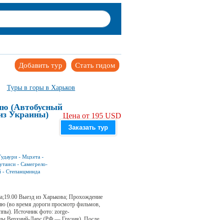
Добавить тур
Стать гидом
Туры в горы в Харьков
ию (Автобусный
из Украины)
Цена от 195 USD
Заказать тур
Гудаури
-
Мцхета
-
утаиси
-
Самегрело-
й
-
Степанцминда
а;19.00 Выезд из Харькова; Прохождение
ию (во время дороги просмотр фильмов,
ппы). Источник фото: zorge-
аницы Верхний-Ларс (РФ — Грузия). После