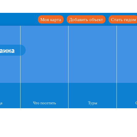
Моя карта
Добавить объект
Стать гидом
аина
да
Что посетить
Туры