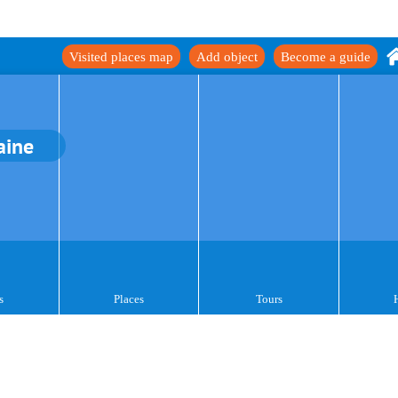
Visited places map
Add object
Become a guide
aine
s
Places
Tours