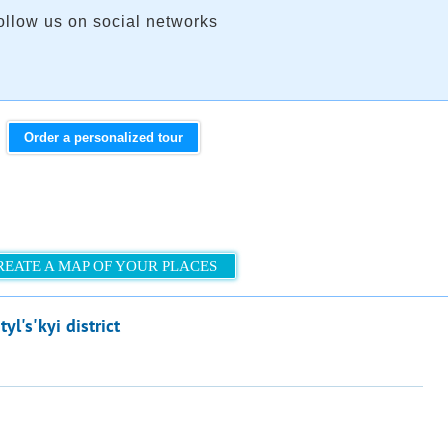
ollow us on social networks
Order a personalized tour
REATE A MAP OF YOUR PLACES
yl's'kyi district