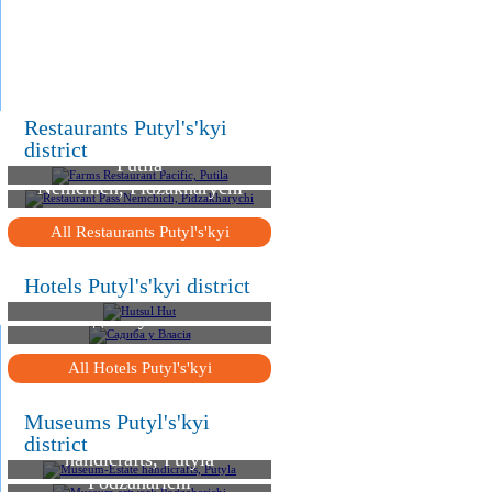
.
.
.
Restaurants Putyl's'kyi
Farms Restaurant Pacific,
district
Putila
Restaurant Pass
Nemchich, Pidzakharychi
All Restaurants Putyl's'kyi
Hotels Putyl's'kyi district
Hutsul Hut
Садиба у Власія
All Hotels Putyl's'kyi
Museums Putyl's'kyi
Museum-Estate
district
handicrafts, Putyla
Museum artwork
Podzaharichi