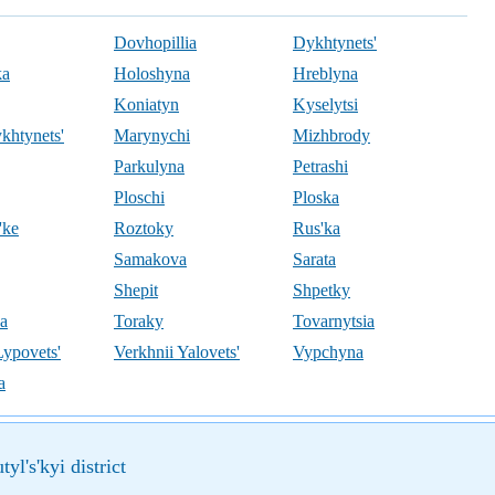
Dovhopillia
Dykhtynets'
ka
Holoshyna
Hreblyna
Koniatyn
Kyselytsi
khtynets'
Marynychi
Mizhbrody
Parkulyna
Petrashi
Ploschi
Ploska
'ke
Roztoky
Rus'ka
Samakova
Sarata
Shepit
Shpetky
ka
Toraky
Tovarnytsia
Lypovets'
Verkhnii Yalovets'
Vypchyna
a
yl's'kyi district