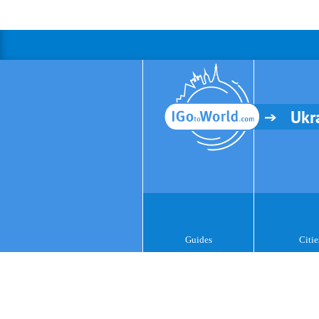
Ukr
Guides
Citie