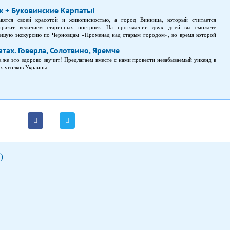
 + Буковинские Карпаты!
авятся своей красотой и живописностью, а город Винница, который считается
оразит величием старинных построек. На протяжении двух дней вы сможете
Пешую экскурсию по Черновцам «Променад над старым городом», во время которой
ые и интересные достопримечательности города. Экскурсии по архитектурно-
тах. Говерла, Солотвино, Яремче
м: Органный зал, Кафедральный собор. Поездку в Черновицкий национальный
в былые времена служил резиденцией митрополитов. Экскурсию живописными
 же это здорово звучит! Предлагаем вместе с нами провести незабываемый уикенд в
ые долины, река Черемош, скальные образования, пещера Довбуша. Еврейскую Микву
х уголков Украины.
 Можно набрать воду с целебными свойствами. Вижницкий парк.
)