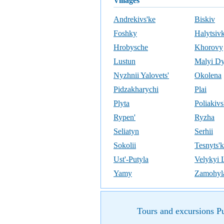
villages
Andrekivs'ke
Biskiv
Foshky
Halytsiv
Hrobysche
Khorovy
Lustun
Malyi Dy
Nyzhnii Yalovets'
Okolena
Pidzakharychi
Plai
Plyta
Poliakivs
Rypen'
Ryzha
Seliatyn
Serhii
Sokolii
Tesnyts'
Ust'-Putyla
Velykyi 
Yamy
Zamohyl
Tours and excursions Put