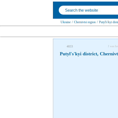
Ukraine
/
Chernivtsi region
/
Putyl's'kyi distr
I was he
4833
Putyl's'kyi district, Chernivt