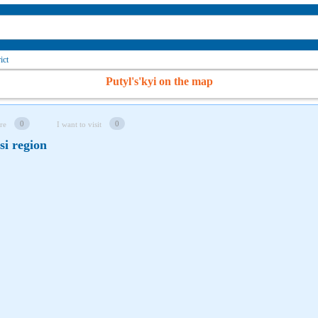
ict
Putyl's'kyi on the map
0
0
re
I want to visit
si region