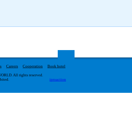
s
Careers
Cooperation
Book hotel
RLD. All rights reserved.
ibited.
iproaction