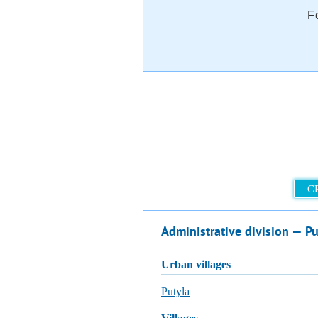
F
C
Administrative division — Put
urban villages
Putyla