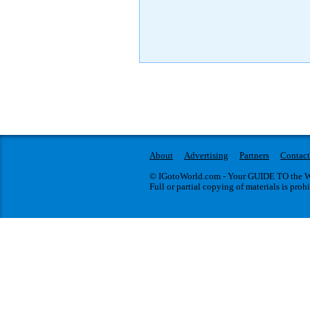
About
Advertising
Partners
Contact
© IGotoWorld.com - Your GUIDE TO the WO
Full or partial copying of materials is proh