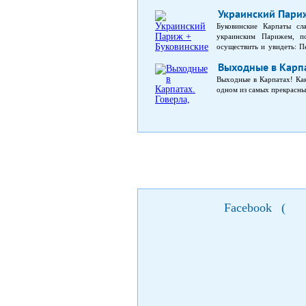
Украинский Париж
Буковинские Карпаты сл
украинским Парижем, п
осуществить и увидеть: 
посетите самые известн
Выходные в Карпа
историческим памятника
университет, который 
Выходные в Карпатах! Как
местностями Карпат. Горн
одном из самых прекрасны
– паломничество хасидов.
Facebook
(