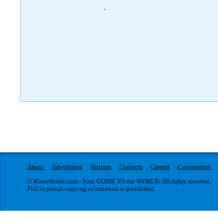
)
About
Advertising
Partners
Contacts
Careers
Cooperation
© IGotoWorld.com - Your GUIDE TO the WORLD. All rights reserved.
Full or partial copying of materials is prohibited.