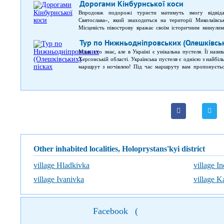
Дорогами Кінбурнської коси
Впродовж подорожі туристи матимуть змогу відвід
Святослава», який знаходиться на території Миколаївс
Місцевість півострову вражає своїм історичним минулим
епох, а також ті, які пов’язані з козацьким минулим. Марш
Тур по Нижньодніпровських (Олешківськ
Під час прогулянки можна помилуватися красою природи,
подій, що мали місце на цій території.
Мало хто знає, але в Україні є унікальна пустеля. Її наз
Херсонській області. Українська пустеля є однією з найбі
маршрут з ночівлею! Під час маршруту вам пропонується
будівель; в Кринках буде ночівля на турбазі та перший
Раденську відбудеться цікава екскурсія колишнім полігон
пустелі; відвідування ландшафтного замовника «Саги
Костогризово ви відвідаєте садибу гончаря та познайоми
побачите дубовий ліс, солончаки та унікальні болота на пі
Other inhabited localities, Holoprystans'kyi district
village Hladkivka
village In
village Ivanivka
village K
Facebook
(