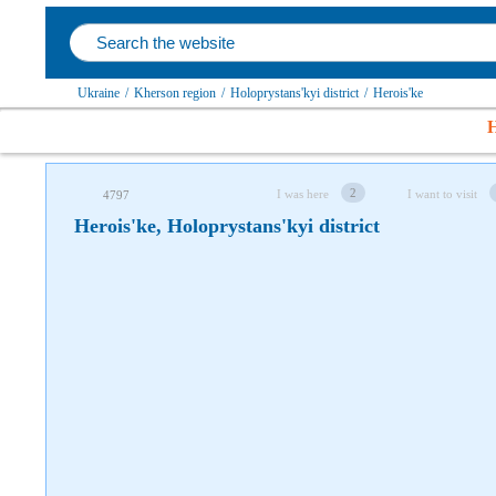
Follow us on social networks
Ukraine
/
Kherson region
/
Holoprystans'kyi district
/
Herois'ke
H
2
I was here
I want to visit
4797
Herois'ke, Holoprystans'kyi district