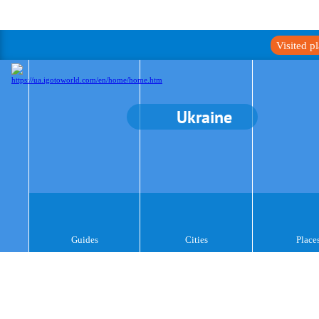
Visited p
Ukraine
Guides
Cities
Place