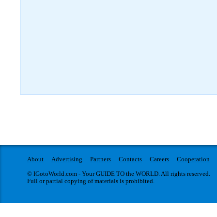
About
Advertising
Partners
Contacts
Careers
Cooperation
© IGotoWorld.com - Your GUIDE TO the WORLD. All rights reserved.
Full or partial copying of materials is prohibited.