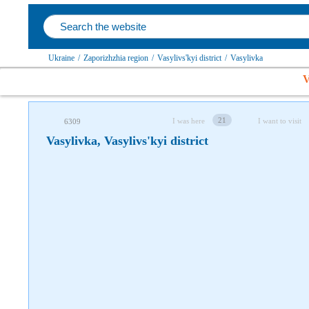
Follow us on social networks
Ukraine
/
Zaporizhzhia region
/
Vasylivs'kyi district
/
Vasylivka
V
21
I was here
I want to visit
6309
Vasylivka, Vasylivs'kyi district