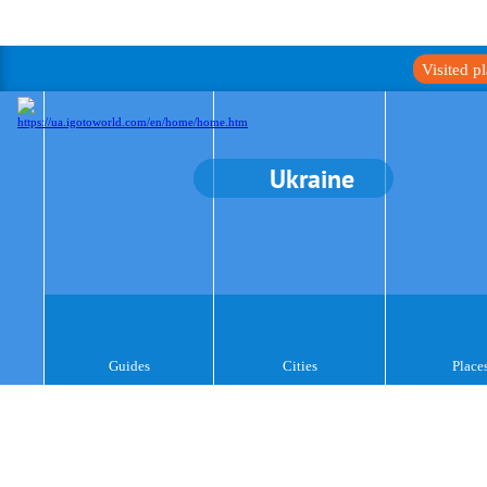
Visited p
Ukraine
Guides
Cities
Place