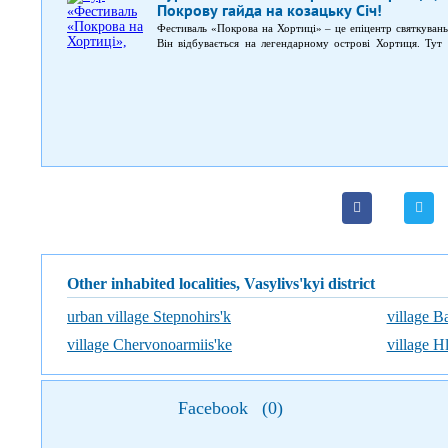
Покрову гайда на козацьку Січ!
Фестиваль «Покрова на Хортиці» – це епіцентр святкувань 
Він відбувається на легендарному острові Хортиця. Тут 
культури. Це бойові мистецтва та ігри, народне мистецтво й
куліш з ароматними узварами… Все що завгодно, аби тільки
Other inhabited localities, Vasylivs'kyi district
urban village Stepnohirs'k
village B
village Chervonoarmiis'ke
village H
Facebook
(
0
)