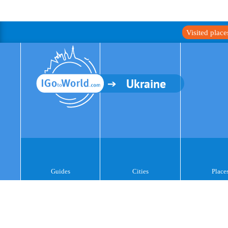
Visited plac
Ukraine
Guides
Cities
Place