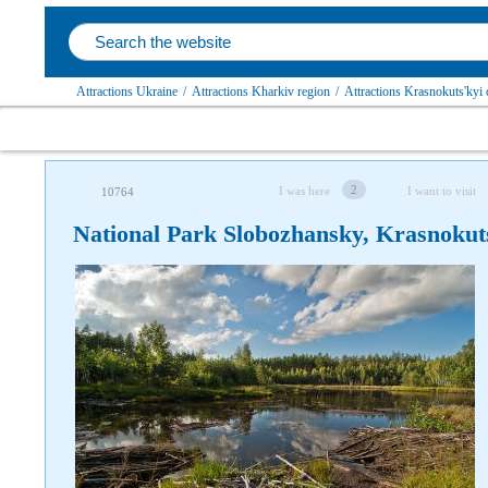
Attractions Ukraine
/
Attractions Kharkiv region
/
Attractions Krasnokuts'kyi d
2
I was here
I want to visit
10764
National Park Slobozhansky, Krasnokut
Follow us on social networks