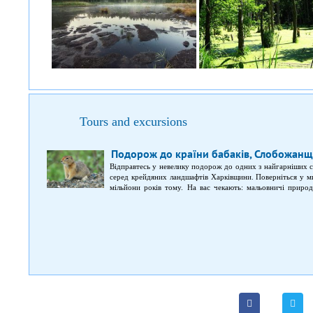
Tours and excursions
Подорож до країни бабаків, Слобожан
Відправтесь у невелику подорож до одних з найгарніших с
серед крейдяних ландшафтів Харківщини. Поверніться у ми
мільйони років тому. На вас чекають: мальовничі природн
Червоної книги України; крейдяні гори і синя річка Оскіл; 