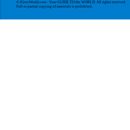
© IGotoWorld.com - Your GUIDE TO the WORLD. All rights reserved.
Full or partial copying of materials is prohibited.