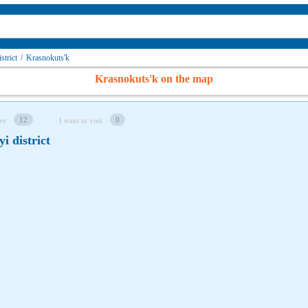
strict
/
Krasnokuts'k
Krasnokuts'k on the map
12
0
re
I want to visit
i district