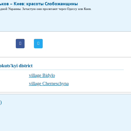
ков – Киев: красоты Слобожанщины
дной Украины. Зачастую они пролегают через Одессу или Киев.
okuts'kyi district
village Bidylo
village Cherneschyna
)