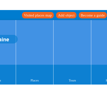
Visited places map
Add object
Become a guide
aine
s
Places
Tours