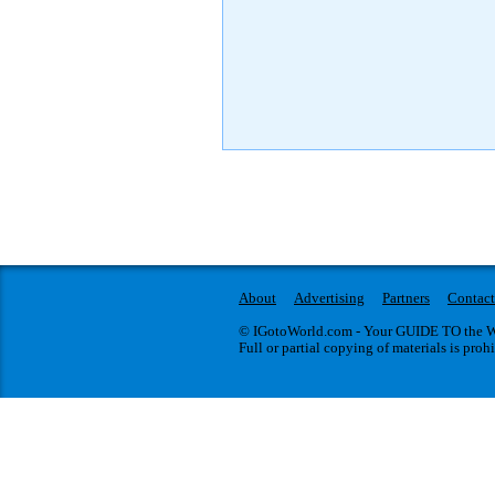
About
Advertising
Partners
Contact
© IGotoWorld.com - Your GUIDE TO the WO
Full or partial copying of materials is proh