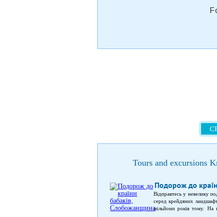
F
C
Tours and excursions K
Подорож до краї
Відправтесь у невелику по
серед крейдяних ландшафт
мільйони років тому. На 
Червоної книги України; кр