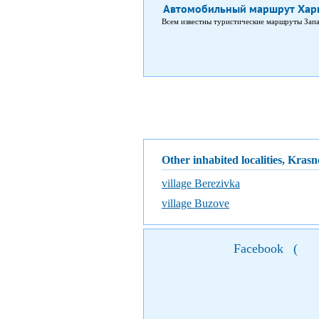
Автомобильный маршрут Харь
Всем известны туристические маршруты Запа
Other inhabited localities, Krasn
village Berezivka
village Buzove
Facebook
(