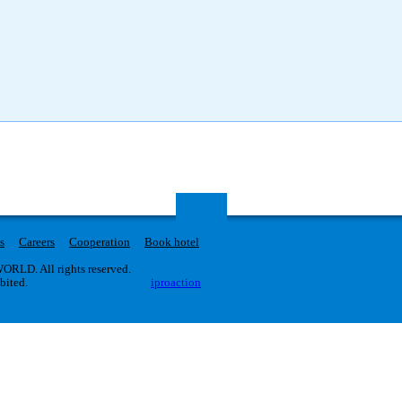
s
Careers
Cooperation
Book hotel
RLD. All rights reserved.
ibited.
iproaction