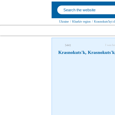
Ukraine
/
Kharkiv region
/
Krasnokuts'kyi di
I was he
5441
Krasnokuts'k, Krasnokuts'ky