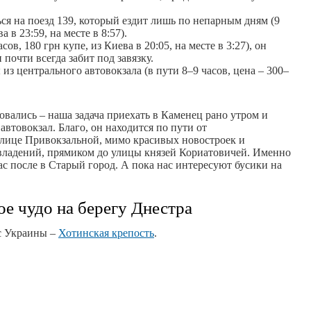
ся на поезд 139, который ездит лишь по непарным дням (9
а в 23:59, на месте в 8:57).
ов, 180 грн купе, из Киева в 20:05, на месте в 3:27), он
 почти всегда забит под завязку.
из центрального автовокзала (в пути 8–9 часов, цена – 300–
вались – наша задача приехать в Каменец рано утром и
автовокзал. Благо, он находится по пути от
улице Привокзальной, мимо красивых новостроек и
ладений, прямиком до улицы князей Кориатовичей. Именно
ас после в Старый город. А пока нас интересуют бусики на
е чудо на берегу Днестра
ес Украины –
Хотинская крепость
.