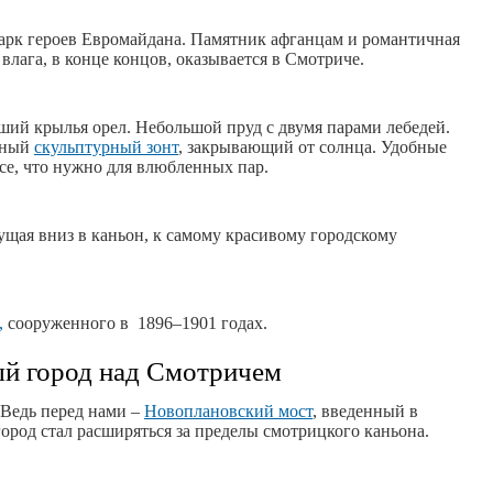
парк героев Евромайдана. Памятник афганцам и романтичная
влага, в конце концов, оказывается в Смотриче.
ший крылья орел. Небольшой пруд с двумя парами лебедей.
вный
скульптурный зонт
, закрывающий от солнца. Удобные
се, что нужно для влюбленных пар.
дущая вниз в каньон, к самому красивому городскому
,
сооруженного в 1896–1901 годах.
й город над Смотричем
 Ведь перед нами –
Новоплановский мост
, введенный в
город стал расширяться за пределы смотрицкого каньона.