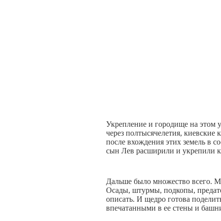
Укрепление и городище на этом у
через полтысячелетия, киевские 
после вхождения этих земель в с
сын Лев расширили и укрепили к
Дальше было множество всего. Мо
Осады, штурмы, подкопы, предате
описать. И щедро готова поделит
впечатанными в ее стены и башн