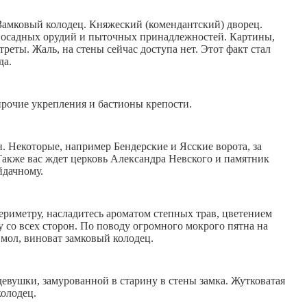
Замковый колодец. Княжеский (комендантский) дворец.
 осадных орудий и пыточных принадлежностей. Картины,
реты. Жаль, на стены сейчас доступа нет. Этот факт стал
да.
прочие укрепления и бастионы крепости.
н. Некоторые, например Бендерские и Ясские ворота, за
Также вас ждет церковь Александра Невского и памятник
йдачному.
ериметру, насладитесь ароматом степных трав, цветением
у со всех сторон. По поводу огромного мокрого пятна на
: мол, виноват замковый колодец.
 девушки, замурованной в старину в стены замка. Жутковатая
колодец.