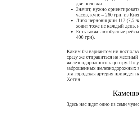
две ночевки.
Значит, нужно ориентировать
часов, купе – 260 грн, из Киев
Либо черновицкий 117 (7,5 час
ходит тоже не каждый день, и
Есть также автобусные рейсы 
400 грн).
Каким бы вариантом ни воспользо
сразу же отправиться на местный 
железнодорожного к центру. По 
заброшенных железнодорожных в
эта городская артерия приведет н
Хотин.
Каменно
Здесь нас ждет одно из семи чуд