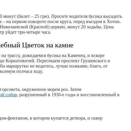
0 минут (билет – 25 грн). Просите водителя бусика высадить
 – на первом повороте после круга, перед въездом в Хотин.
Николаевской (Красной) церкви, минут 20 ходьбы. Цена
тр уйдет три-четыре часа.
ебный Цветок на камне
на трассу, дожидаемся бусика на Каменец, и вскоре
ице Кориатовичей. Пересекаем проспект Грушевского и
 На маршрутки не ведитесь, лучше ножками, благо, от
аксимум полчаса ходу.
горсовета, окруженное морем роз. Затем
ий собор
, разрушенный в 1930-е годы и восстановленный в
ом-фонтаном, в котором купается детвора, и сквер