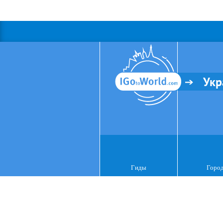
Укр
Гиды
Горо