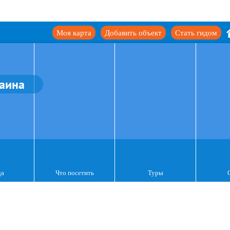
Моя карта
Добавить объект
Стать гидом
аина
да
Что посетить
Туры