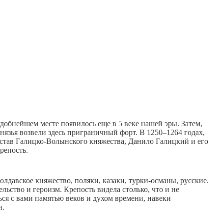
добнейшем месте появилось еще в 5 веке нашей эры. Затем,
князья возвели здесь приграничный форт. В 1250–1264 годах,
остав Галицко-Волынского княжества, Данило Галицкий и его
репость.
лдавское княжество, поляки, казаки, турки-османы, русские.
льство и героизм. Крепость видела столько, что и не
ься с вами памятью веков и духом времени, навеки
и.