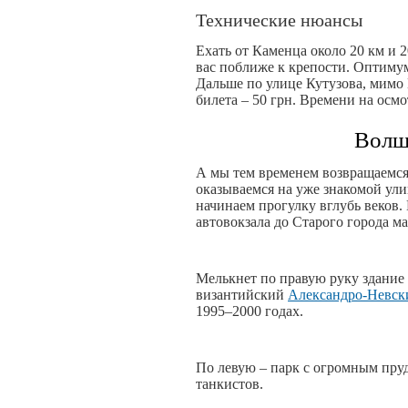
Технические нюансы
Ехать от Каменца около 20 км и 2
вас поближе к крепости. Оптимум
Дальше по улице Кутузова, мимо 
билета – 50 грн. Времени на осмо
Волш
А мы тем временем возвращаемся 
оказываемся на уже знакомой ул
начинаем прогулку вглубь веков.
автовокзала до Старого города м
Мелькнет по правую руку здание 
византийский
Александро-Невск
1995–2000 годах.
По левую – парк с огромным пруд
танкистов.