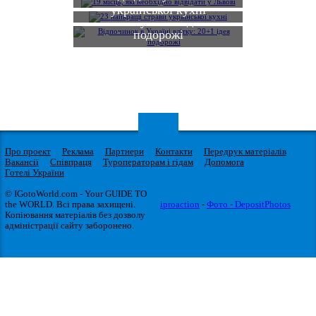
Відпочинок в Україні
української кухні
влітку: 20+1 ідея
подорожі
Про проект
Реклама
Партнери
Контакти
Передрук матеріалів
Вакансії
Співпраця
Туроператорам і гідам
Допомога
Готелі України
© IGotoWorld.com - Your GUIDE TO
the WORLD. Всі права захищені.
iproaction
-
Фото - DepositPhotos
Копіювання матеріалів без дозволу
адміністрації сайту заборонено.