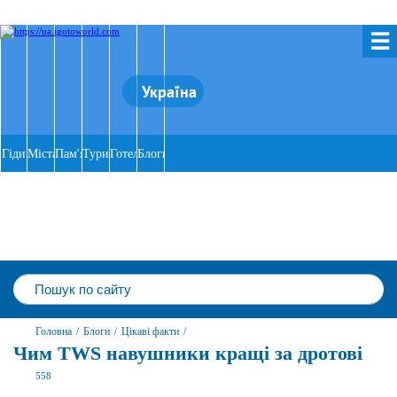
☰
Україна
Гіди
Міста
Пам'ятки
Тури
Готелі
Блоги
Головна
/
Блоги
/
Цікаві факти
/
Чим TWS навушники кращі за дротові
558