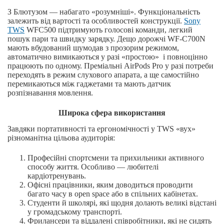
З Блютузом — набагато «розумніші». Функціональність
залежить від вартості та особливостей конструкції.
Sony
TWS
WFC500 підтримують голосові команди, легкий
пошук пари та швидку зарядку. Дещо дорожчі WF-C700N
мають вбудований шумодав з прозорим режимом,
автоматично вимикаються у разі «простою» і повноцінно
працюють по одному. Преміальні AirPods Pro у разі потреби
переходять в режим слухового апарата, а ще самостійно
перемикаються між гаджетами та мають датчик
розпізнавання мовлення.
Широка сфера використання
Завдяки портативності та ергономічності у TWS «вух»
різноманітна цільова аудиторія:
Професійні спортсмени та прихильники активного
способу життя. Особливо — любителі
кардіотренувань.
Офісні працівники, яким доводиться проводити
багато часу в open space або в спільних кабінетах.
Студенти й школярі, які щодня долають великі відстані
у громадському транспорті.
Фрилансери та віддалені співробітники, які не сидять