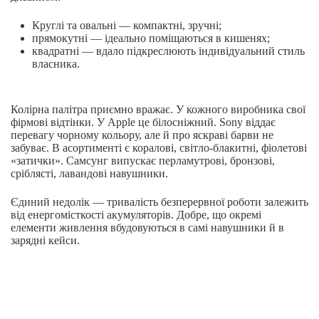
Круглі та овальні — компактні, зручні;
прямокутні — ідеально поміщаються в кишенях;
квадратні — вдало підкреслюють індивідуальний стиль
власника.
Колірна палітра приємно вражає. У кожного виробника свої
фірмові відтінки. У Apple це білосніжний. Sony віддає
перевагу чорному кольору, але й про яскраві барви не
забуває. В асортименті є коралові, світло-блакитні, фіолетові
«затички». Самсунг випускає перламутрові, бронзові,
сріблясті, лавандові навушники.
Єдиний недолік — тривалість безперервної роботи залежить
від енергомісткості акумуляторів. Добре, що окремі
елементи живлення вбудовуються в самі навушники й в
зарядні кейси.