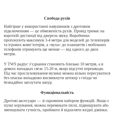
Свобода рухів
Найгірше у використанні навушників з дротовим
підключенням — це обмеженість рухів. Провід тримає на
короткій дистанції від джерела звуку. Виробники
пропонують максимум 3-4 метри для моделей до телевізорів
та ігрових комп’ютерів, а «вуха» до планшетів і мобільних
телефонів отримують ще менше — від одного до двох
метрів.
У TWS радіус з’єднання становить близько 10 метрів, а в
деяких випадках сягає 15-20 м, якщо відсутні перешкоди.
Під час прослуховування музики можна вільно пересуватися
без опаски випадково висмикнути штекер з гнізда чи
безнадійно заплутати шнур.
Функціональність
Дротові аксесуари — зі скромним набором функцій. Якщо є
пульт керування, можна перемикати пісні, підвищувати або
зменшувати гучність, приймати й відхиляти вхідні дзвінки.