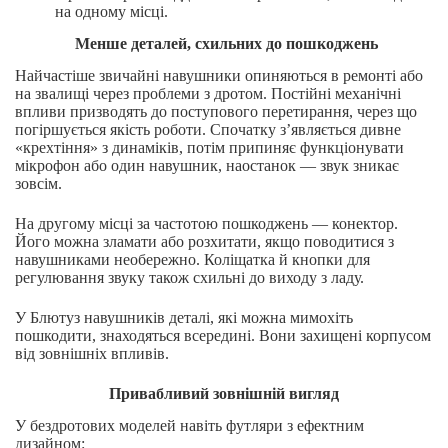
на одному місці.
Менше деталей, схильних до пошкоджень
Найчастіше звичайні навушники опиняються в ремонті або
на звалищі через проблеми з дротом. Постійні механічні
впливи призводять до поступового перетирання, через що
погіршується якість роботи. Спочатку з’являється дивне
«крехтіння» з динаміків, потім припиняє функціонувати
мікрофон або один навушник, наостанок — звук зникає
зовсім.
На другому місці за частотою пошкоджень — конектор.
Його можна зламати або розхитати, якщо поводитися з
навушниками необережно. Коліщатка й кнопки для
регулювання звуку також схильні до виходу з ладу.
У Блютуз навушників деталі, які можна мимохіть
пошкодити, знаходяться всередині. Вони захищені корпусом
від зовнішніх впливів.
Привабливий зовнішній вигляд
У бездротових моделей навіть футляри з ефектним
дизайном: