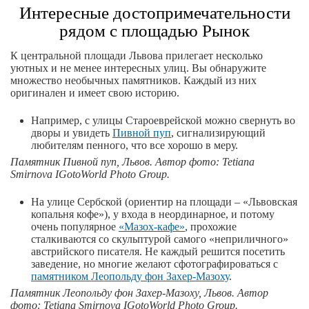
Интересные достопримечательности
рядом с площадью Рынок
К центральной площади Львова прилегает несколько
уютных и не менее интересных улиц. Вы обнаружите
множество необычных памятников. Каждый из них
оригинален и имеет свою историю.
Например, с улицы Староеврейской можно свернуть во
дворы и увидеть
Пивной пуп
, сигнализирующий
любителям пенного, что все хорошо в меру.
Памятник Пивной пуп, Львов. Автор
фото
: Tetiana
Smirnova IGotoWorld Photo Group.
На улице Сербской (ориентир на площади – «Львовская
копальня кофе»), у входа в неординарное, и потому
очень популярное
«Мазох-кафе»
, прохожие
сталкиваются со скульптурой самого «неприличного»
австрийского писателя. Не каждый решится посетить
заведение, но многие желают сфотографироваться с
памятником Леопольду фон Захер-Мазоху
.
Памятник Леопольду фон Захер-Мазоху, Львов. Автор
фото
: Tetiana Smirnova IGotoWorld Photo Group.