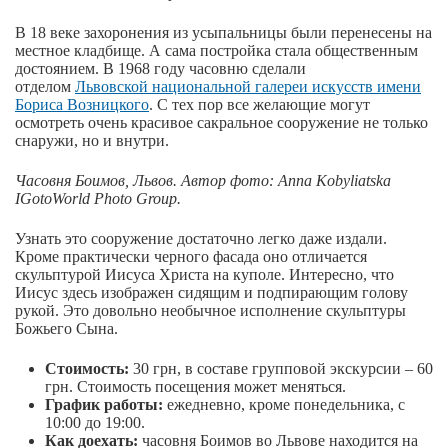
В 18 веке захоронения из усыпальницы были перенесены на
местное кладбище. А сама постройка стала общественным
достоянием. В 1968 году часовню сделали
отделом
Львовской национальной галереи искусств имени
Бориса Возницкого
. С тех пор все желающие могут
осмотреть очень красивое сакральное сооружение не только
снаружи, но и внутри.
Часовня Боимов, Львов. Автор фото: Anna Kobyliatska
IGotoWorld Photo Group.
Узнать это сооружение достаточно легко даже издали.
Кроме практически черного фасада оно отличается
скульптурой Иисуса Христа на куполе. Интересно, что
Иисус здесь изображен сидящим и подпирающим голову
рукой. Это довольно необычное исполнение скульптуры
Божьего Сына.
Стоимость:
30 грн, в составе групповой экскурсии – 60
грн. Стоимость посещения может меняться.
График работы:
ежедневно, кроме понедельника, с
10:00 до 19:00.
Как доехать:
часовня Боимов во Львове находится на