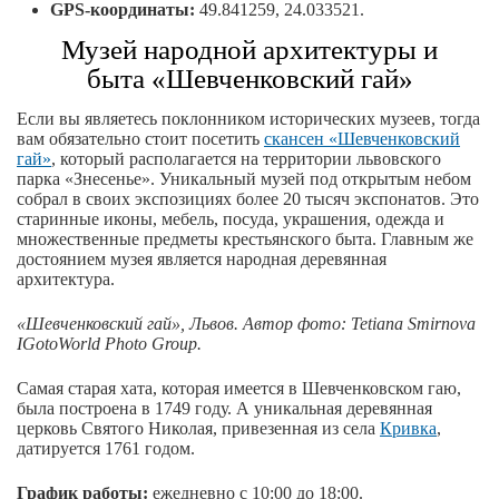
GPS-координаты:
49.841259, 24.033521.
Музей народной архитектуры и
быта «Шевченковский гай»
Если вы являетесь поклонником исторических музеев, тогда
вам обязательно стоит посетить
скансен «Шевченковский
гай»
, который располагается на территории львовского
парка «Знесенье». Уникальный музей под открытым небом
собрал в своих экспозициях более 20 тысяч экспонатов. Это
старинные иконы, мебель, посуда, украшения, одежда и
множественные предметы крестьянского быта. Главным же
достоянием музея является народная деревянная
архитектура.
«Шевченковский гай», Львов. Автор фото: Tetiana Smirnova
IGotoWorld Photo Group.
Самая старая хата, которая имеется в Шевченковском гаю,
была построена в 1749 году. А уникальная деревянная
церковь Святого Николая, привезенная из села
Кривка
,
датируется 1761 годом.
График работы:
ежедневно с 10:00 до 18:00.