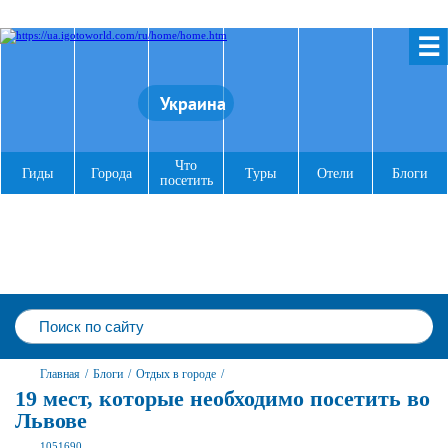
☰
Украина
Что
Гиды
Города
Туры
Отели
Блоги
посетить
Главная
/
Блоги
/
Отдых в городе
/
19 мест, которые необходимо посетить во
Львове
1051690