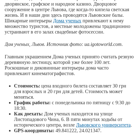
дворянское, графское и народное казино. Дворцовое
сооружение в центре Львова, где когда-то кипела светская
жизнь. И в наши дни здесь проводятся Львовские балы.
Шикарные интерьеры
Дома ученых
привлекают к нему
множество туристов, а местные молодожены традиционно
устраивают в его залах свадебные фотосессии.
Дом ученых, Львов. Источник фото: ua.igotoworld.com.
Главным украшением Дома ученых принято считать резную
деревянную лестницу, которой уже более 100 лет.
Роскошные и диковинные интерьеры дома часто
привлекают кинематографистов.
Стоимость:
цена входного билета составляет 30 грн
для взрослых и 20 грн для детей. Стоимость может
меняться.
График работы:
с понедельника по пятницу с 9:30 до
18:30.
Как доехать:
Дом ученых находится на улице
Листопадового Чина, 6. В пяти минутах ходьбы от
исторического центра, возле
Львовского университета
.
GPS-координаты:
49.841222, 24.021347.