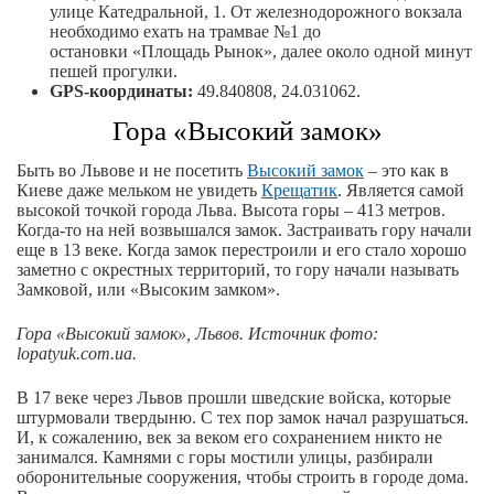
улице Катедральной, 1. От железнодорожного вокзала
необходимо ехать на трамвае №1 до
остановки «Площадь Рынок», далее около одной минут
пешей прогулки.
GPS-координаты:
49.840808, 24.031062.
Гора «Высокий замок»
Быть во Львове и не посетить
Высокий замок
– это как в
Киеве даже мельком не увидеть
Крещатик
. Является самой
высокой точкой города Льва. Высота горы – 413 метров.
Когда-то на ней возвышался замок. Застраивать гору начали
еще в 13 веке. Когда замок перестроили и его стало хорошо
заметно с окрестных территорий, то гору начали называть
Замковой, или «Высоким замком».
Гора «Высокий замок», Львов. Источник фото:
lopatyuk.com.ua.
В 17 веке через Львов прошли шведские войска, которые
штурмовали твердыню. С тех пор замок начал разрушаться.
И, к сожалению, век за веком его сохранением никто не
занимался. Камнями с горы мостили улицы, разбирали
оборонительные сооружения, чтобы строить в городе дома.