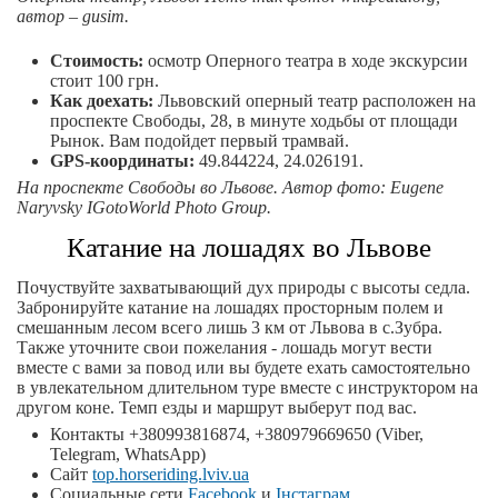
автор – gusim.
Стоимость:
осмотр Оперного театра в ходе экскурсии
стоит 100 грн.
Как доехать:
Львовский оперный театр расположен на
проспекте Свободы, 28, в минуте ходьбы от площади
Рынок. Вам подойдет первый трамвай.
GPS-координаты:
49.844224, 24.026191.
На проспекте Свободы во Львове. Автор
фото
: Eugene
Naryvsky IGotoWorld Photo Group.
Катание на лошадях во Львове
Почуствуйте захватывающий дух природы с высоты седла.
Забронируйте катание на лошадях просторным полем и
смешанным лесом всего лишь 3 км от Львова в с.Зубра.
Также уточните свои пожелания - лошадь могут вести
вместе с вами за повод или вы будете ехать самостоятельно
в увлекательном длительном туре вместе с инструктором на
другом коне. Темп езды и маршрут выберут под вас.
Контакты +380993816874, +380979669650 (Viber,
Telegram, WhatsApp)
Сайт
top.horseriding.lviv.ua
Социальные сети
Facebook
и
Інстаграм