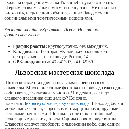
входе на обращение «Слава Украине!» нужно отвечать
«Героям слава!». Иначе могут и не пустить. Не стоит так
рисковать, ведь не попробуете здешних блюд с очень
оригинальными тематическими названиями.
Ресторан-кнайпа «Крыивка», Львов. Источник
фото: tsina.lviv.ua.
График работы:
круглосуточно, без выходных.
Как доехать:
Ресторан «Крыивка» расположен в
центре Львова, на площади Рынок, 14.
GPS-координаты:
49.841307, 24.032269.
Львовская мастерская шоколада
Шоколад тоже стал для города Льва своеобразным
символом. Многочисленные фестивали шоколада ежегодно
собирают здесь тысячи туристов. Что делать, если до
сладкого праздника еще далеко? Конечно,
посетить
Львовскую мастерскую шоколада
. Шоколад белый,
молочный, черный, с орешками и марципанами, другими
вкусными начинками. Шоколад в плитках и топленый,
шоколадные десерты, торты. Одним словом, вкуснятина!
Сладости следует пробовать с львовским кофе, еще одним