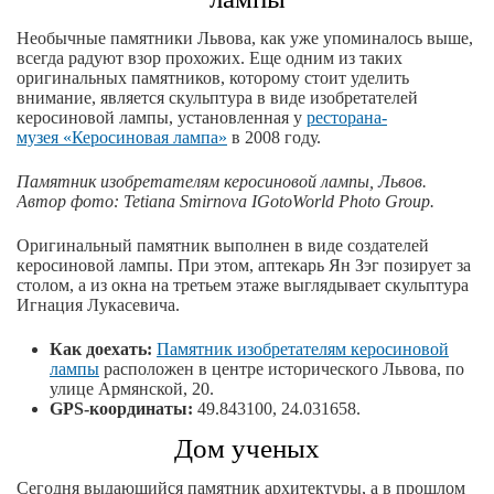
Необычные памятники Львова, как уже упоминалось выше,
всегда радуют взор прохожих. Еще одним из таких
оригинальных памятников, которому стоит уделить
внимание, является скульптура в виде изобретателей
керосиновой лампы, установленная у
ресторана-
музея «Керосиновая лампа»
в 2008 году.
Памятник изобретателям керосиновой лампы, Львов.
Автор
фото
: Tetiana Smirnova IGotoWorld Photo Group.
Оригинальный памятник выполнен в виде создателей
керосиновой лампы. При этом, аптекарь Ян Зэг позирует за
столом, а из окна на третьем этаже выглядывает скульптура
Игнация Лукасевича.
Как доехать:
Памятник изобретателям керосиновой
лампы
расположен в центре исторического Львова, по
улице Армянской, 20.
GPS-координаты:
49.843100, 24.031658.
Дом ученых
Сегодня выдающийся памятник архитектуры, а в прошлом