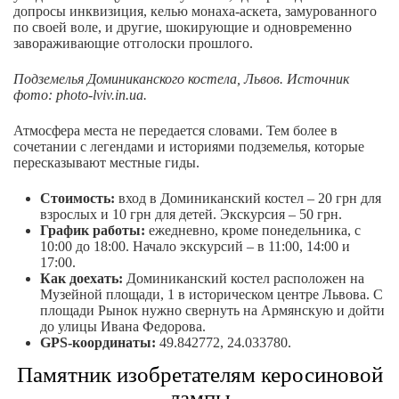
допросы инквизиция, келью монаха-аскета, замурованного
по своей воле, и другие, шокирующие и одновременно
завораживающие отголоски прошлого.
Подземелья Доминиканского костела, Львов. Источник
фото: photo-lviv.in.ua.
Атмосфера места не передается словами. Тем более в
сочетании с легендами и историями подземелья, которые
пересказывают местные гиды.
Стоимость:
вход в Доминиканский костел – 20 грн для
взрослых и 10 грн для детей. Экскурсия – 50 грн.
График работы:
ежедневно, кроме понедельника, с
10:00 до 18:00. Начало экскурсий – в 11:00, 14:00 и
17:00.
Как доехать:
Доминиканский костел расположен на
Музейной площади, 1 в историческом центре Львова. С
площади Рынок нужно свернуть на Армянскую и дойти
до улицы Ивана Федорова.
GPS-координаты:
49.842772, 24.033780.
Памятник изобретателям керосиновой
лампы