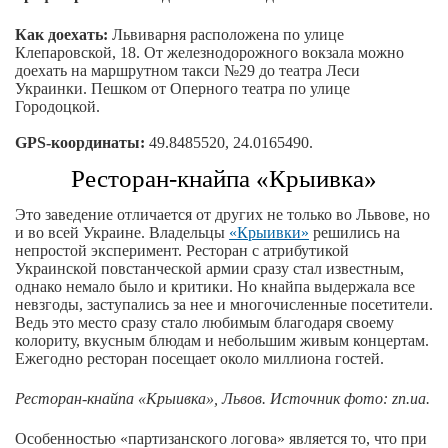
Как доехать:
Львиварня расположена по улице
Клепаровской, 18. От железнодорожного вокзала можно
доехать на маршрутном такси №29 до театра Леси
Украинки. Пешком от Оперного театра по улице
Городоцкой.
GPS-координаты:
49.8485520, 24.0165490.
Ресторан-кнайпа «Крыивка»
Это заведение отличается от других не только во Львове, но
и во всей Украине. Владельцы
«Крыивки»
решились на
непростой эксперимент. Ресторан с атрибутикой
Украинской повстанческой армии сразу стал известным,
однако немало было и критики. Но кнайпа выдержала все
невзгоды, заступались за нее и многочисленные посетители.
Ведь это место сразу стало любимым благодаря своему
колориту, вкусным блюдам и небольшим живым концертам.
Ежегодно ресторан посещает около миллиона гостей.
Ресторан-кнайпа «Крыивка», Львов. Источник фото: zn.ua.
Особенностью «партизанского логова» является то, что при