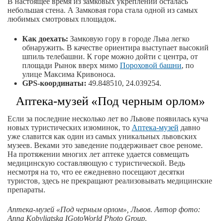
В настоящее время из замковых укреплений осталась
небольшая стена. А Замковая гора стала одной из самых
любимых смотровых площадок.
Как доехать:
Замковую гору в городе Льва легко
обнаружить. В качестве ориентира выступает высокий
шпиль телебашни. К горе можно дойти с центра, от
площади Рынок вверх мимо
Пороховой башни
, по
улице Максима Кривоноса.
GPS-координаты:
49.848510, 24.039254.
Аптека-музей «Под черным орлом»
Если за последние несколько лет во Львове появилась куча
новых туристических изюминок, то
Аптека-музей
давно
уже славится как один из самых уникальных львовских
музеев. Веками это заведение поддерживает свое реноме.
На протяжении многих лет аптеке удается совмещать
медицинскую составляющую с туристической. Ведь
несмотря на то, что ее ежедневно посещают десятки
туристов, здесь не прекращают реализовывать медицинские
препараты.
Аптека-музей «Под черным орлом», Львов.
Автор фото:
Anna Kobyliatska IGotoWorld Photo Group.