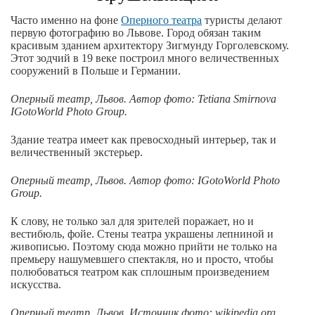
Часто именно на фоне
Оперного театра
туристы делают
первую фотографию во Львове. Город обязан таким
красивым зданием архитектору Зигмунду Горголевскому.
Этот зодчий в 19 веке построил много величественных
сооружений в Польше и Германии.
Оперный театр, Львов. Автор
фото
: Tetiana Smirnova
IGotoWorld Photo Group.
Здание театра имеет как превосходный интерьер, так и
величественный экстерьер.
Оперный театр, Львов. Автор
фото
: IGotoWorld Photo
Group.
К слову, не только зал для зрителей поражает, но и
вестибюль, фойе. Стены театра украшены лепниной и
живописью. Поэтому сюда можно прийти не только на
премьеру нашумевшего спектакля, но и просто, чтобы
полюбоваться театром как сплошным произведением
искусства.
Оперный театр, Львов. Источник фото: wikipedia.org,