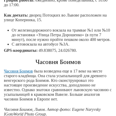
График работы:
ежедневно, кроме понедельника, с 10:00
до 17:00.
Как доехать:
дворец Потоцких во Львове расположен на
улице Коперника, 15.
От железнодорожного вокзала на трамвае №1 или №10
до остановки «Улица Петра Дорошенко» (в пути 7
минут), после нужно пройти пешком около 400 метров.
С автовокзала на автобусе №3А.
GPS-координаты:
49.838075, 24.026780.
Часовня Боимов
Часовня Боимов
была возведена еще в 17 веке на месте
старого кладбища. Она стала усыпальницей для древнего
венгерского рода Боимов. Кто сконструировал это
настоящее произведение искусства, доподлинно не
известно. Однако знатоки сравнивают львовскую часовню с
усыпальницей в краковском Вавеле. Больше аналогов
часовни Боимов в Европе нет.
Часовня Боимов, Львов. Автор
фото
: Eugene Naryvsky
IGotoWorld Photo Group.