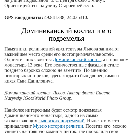
на улице Подвальной, 5. С центра около 5 минут.
Ориентируйтесь на улицу Староеврейскую.
GPS-координаты:
49.841338, 24.035310.
Доминиканский костел и его
подземелья
Памятники религиозной архитектуры Львова занимают
важнейшее место среди его достопримечательностей.
Одним из них является
Доминиканский костел
, а в прошлом
монастырь 13 века. Его величественные фасады в стиле
позднего барокко сложно не заметить. По мнению
некоторых историков, здесь когда-то был дворец самого
князя Льва Даниловича.
Доминиканский костел, Львов. Автор фото: Eugene
Naryvsky IGotoWorld Photo Group.
Наиболее интересным будет осмотр подземелья
Доминиканского монастыря, одного из самых
захватывающих
львовских подземелий
. Ныне это место
принадлежит
Музею истории религии
. Посетив его, можно
увидеть настоящую комнату пыток, где проводила свои