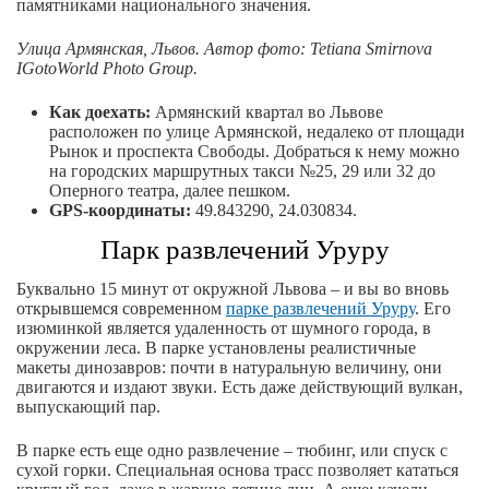
памятниками национального значения.
Улица Армянская, Львов. Автор
фото
: Tetiana Smirnova
IGotoWorld Photo Group.
Как доехать:
Армянский квартал во Львове
расположен по улице Армянской, недалеко от площади
Рынок и проспекта Свободы. Добраться к нему можно
на городских маршрутных такси №25, 29 или 32 до
Оперного театра, далее пешком.
GPS-координаты:
49.843290, 24.030834.
Парк развлечений Уруру
Буквально 15 минут от окружной Львова – и вы во вновь
открывшемся современном
парке развлечений Уруру
. Его
изюминкой является удаленность от шумного города, в
окружении леса. В парке установлены реалистичные
макеты динозавров: почти в натуральную величину, они
двигаются и издают звуки. Есть даже действующий вулкан,
выпускающий пар.
В парке есть еще одно развлечение – тюбинг, или спуск с
сухой горки. Специальная основа трасс позволяет кататься