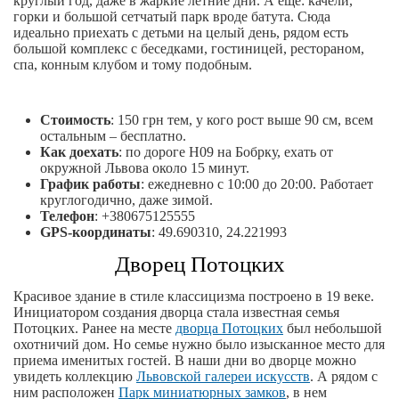
круглый год, даже в жаркие летние дни. А еще: качели,
горки и большой сетчатый парк вроде батута. Сюда
идеально приехать с детьми на целый день, рядом есть
большой комплекс с беседками, гостиницей, рестораном,
спа, конным клубом и тому подобным.
Стоимость
: 150 грн тем, у кого рост выше 90 см, всем
остальным – бесплатно.
Как доехать
: по дороге Н09 на Бобрку, ехать от
окружной Львова около 15 минут.
График работы
: ежедневно с 10:00 до 20:00. Работает
круглогодично, даже зимой.
Телефон
: +380675125555
GPS-координаты
: 49.690310, 24.221993
Дворец Потоцких
Красивое здание в стиле классицизма построено в 19 веке.
Инициатором создания дворца стала известная семья
Потоцких. Ранее на месте
дворца Потоцких
был небольшой
охотничий дом. Но семье нужно было изысканное место для
приема именитых гостей. В наши дни во дворце можно
увидеть коллекцию
Львовской галереи искусств
. А рядом с
ним расположен
Парк миниатюрных замков
, в нем