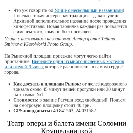
Что уж говорить об
Улице с несколькими названиями
!
Повелась такая интересная традиция – давать улице
Архивной дополнительное название после проведения
кинофестиваля. Новая табличка каждый раз появляется
с именем того, кому он был посвящен.
Улица с несколькими названиями. Автор фото: Tetiana
Smirnova IGotoWorld Photo Group.
На Рыночной площади приезжие могут легко найти
пристанище.
Выберите один из многочисленных хостелов
или отелей Львова
, которые расположены в самом сердце
города.
Как доехать
к площади Рынок:
от железнодорожного
вокзала около 45 минут пешей прогулки или 30 минут
на трамвае №1.
Стоимость:
в здание Ратуши вход свободный. Подъем
на смотровую площадку стоит 40 грн.
GPS-координаты:
49.841563, 24.031582.
Театр оперы и балета имени Соломии
Крушельницкой