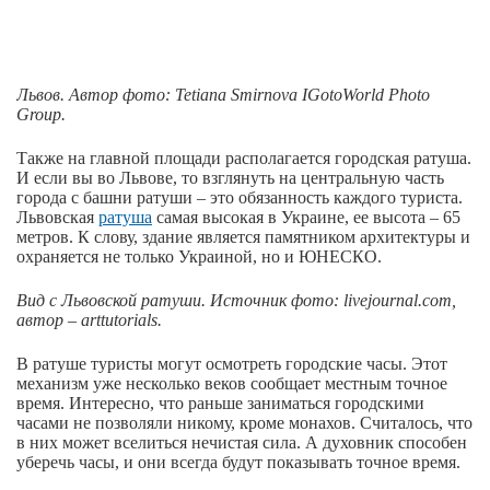
Львов. Автор
фото
: Tetiana Smirnova IGotoWorld Photo
Group.
Также на главной площади располагается городская ратуша.
И если вы во Львове, то взглянуть на центральную часть
города с башни ратуши – это обязанность каждого туриста.
Львовская
ратуша
самая высокая в Украине, ее высота – 65
метров. К слову, здание является памятником архитектуры и
охраняется не только Украиной, но и ЮНЕСКО.
Вид с Львовской ратуши. Источник фото: livejournal.com,
автор – arttutorials.
В ратуше туристы могут осмотреть городские часы. Этот
механизм уже несколько веков сообщает местным точное
время. Интересно, что раньше заниматься городскими
часами не позволяли никому, кроме монахов. Считалось, что
в них может вселиться нечистая сила. А духовник способен
уберечь часы, и они всегда будут показывать точное время.