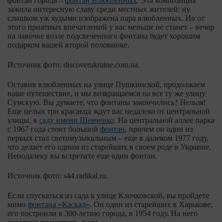
фонтан города –
фонтан Влюбленных
. Эта композиция
зажила интересную славу среди местных жителей: ну
слишком уж худыми изображена пара влюбленных. Но от
этого приятных впечатлений у вас меньше не станет – вечер
на лавочке возле подсвеченного фонтана будет хорошим
подарком вашей второй половинке.
Источник фото: discoverukraine.com.ua.
Оставив влюбленных на улице Пушкинской, продолжаем
наше путешествие, и мы возвращаемся на все ту же улицу
Сумскую. Вы думаете, что фонтаны закончились? Нельзя!
Еще целых три красавца ждут вас недалеко от центральной
улицы, в
саду имени Шевченко
. На центральной аллее парка
с 1967 года стоит большой
фонтан
, причем он один из
первых стал светомузыкальным – еще в далеком 1977 году,
что делает его одним из старейших в своем роде в Украине.
Неподалеку вы встретите еще один фонтан.
Источник фото: s44.radikal.ru.
Если спускаться из сада к улице Клочковской, вы пройдете
мимо
фонтана «Каскад»
. Он один из старейших в Харькове,
его построили к 300-летию города, в 1954 году. На него