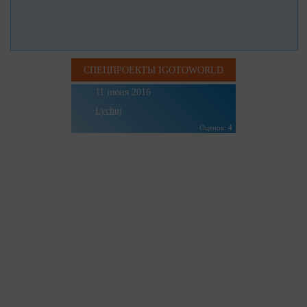
СПЕЦПРОЕКТЫ IGOTOWORLD
11 июня 2016
Lychuj
Оценок:
4
Буковель влітку без
активного спорту: