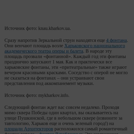
Источник фото: knau.kharkov.ua.
Сразу напротив Зеркальной струи находятся еще
4 фонтана
.
Они венчают площадь возле
Харьковского национального
академического театра оперы и балета
. В народе эту
площадь прозвали «фонтанной». Каждый год эти фонтаны
празднично запускают 1 мая. Как и практически все
харьковские фонтаны, эти «притеатральные» также играют
вечером красивыми красками. Соседство с оперой не могло
не сказаться на фонтанах – они устраивают свои
представления под аккомпанемент музыки.
Источник фото: mykharkov.info.
Следующий фонтан ждет вас совсем недалеко. Проходя
мимо сквера Победы один квартал, вы оказываетесь на
улице Пушкинской, где в небольшом сквере (извините за
тавтологию, Харьков еще и очень зеленый город!) на
площади Архитекторов
расположился самый романтичный