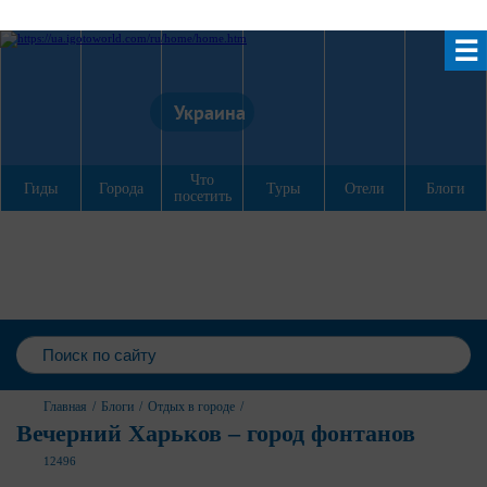
☰
Украина
Что
Гиды
Города
Туры
Отели
Блоги
посетить
Главная
/
Блоги
/
Отдых в городе
/
Вечерний Харьков – город фонтанов
12496