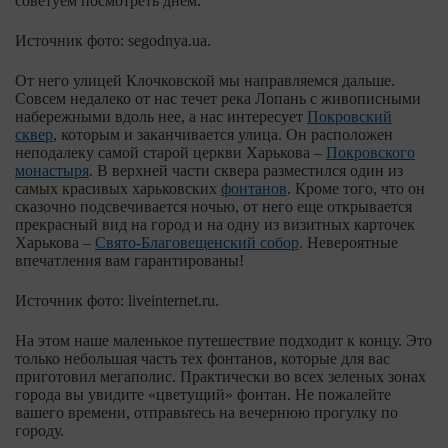
советуем посмотреть днем.
Источник фото: segodnya.ua.
От него улицей Клочковской мы направляемся дальше.
Совсем недалеко от нас течет река Лопань с живописными
набережными вдоль нее, а нас интересует
Покровский
сквер
, которым и заканчивается улица. Он расположен
неподалеку самой старой церкви Харькова –
Покровского
монастыря
. В верхней части сквера разместился один из
самых красивых харьковских
фонтанов
. Кроме того, что он
сказочно подсвечивается ночью, от него еще открывается
прекрасный вид на город и на одну из визитных карточек
Харькова –
Свято-Благовещенский собор
. Невероятные
впечатления вам гарантированы!
Источник фото: liveinternet.ru.
На этом наше маленькое путешествие подходит к концу. Это
только небольшая часть тех фонтанов, которые для вас
приготовил мегаполис. Практически во всех зеленых зонах
города вы увидите «цветущий» фонтан. Не пожалейте
вашего времени, отправьтесь на вечернюю прогулку по
городу.