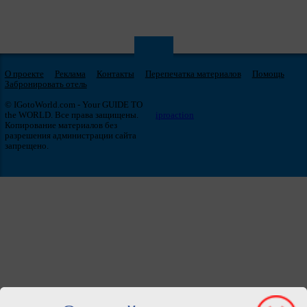
О проекте
Реклама
Контакты
Перепечатка материалов
Помощь
Забронировать отель
© IGotoWorld.com - Your GUIDE TO
the WORLD. Все права защищены.
iproaction
Копирование материалов без
разрешения администрации сайта
запрещено.