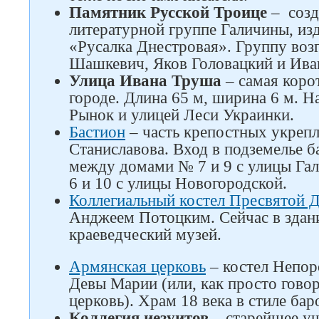
Памятник Русской Троице
– созд
литературной группе Галичины, из
«Русалка Днестровая». Группу воз
Шашкевич, Яков Головацкий и Ива
Улица Ивана Труша
– самая корот
городе. Длина 65 м, ширина 6 м. 
Рынок и улицей Леси Украинки.
Бастион
– часть крепостных укрепл
Станиславова. Вход в подземелье 
между домами № 7 и 9 с улицы Га
6 и 10 с улицы Новогородской.
Коллегиальный костел Пресвятой 
Анджеем Потоцким. Сейчас в здан
краеведческий музей.
Армянская церковь
– костел Непор
Девы Марии (или, как просто говор
церковь). Храм 18 века в стиле бар
Коллегия иезуитов
– старейшее уч