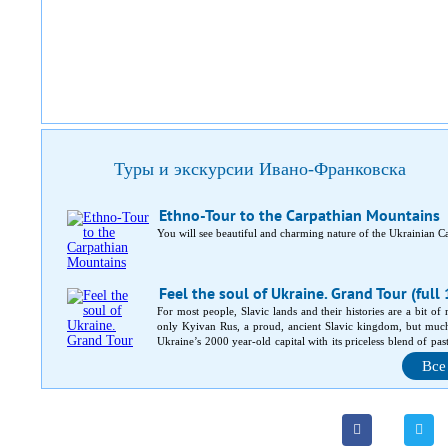
Туры и экскурсии Ивано-Франковска
Ethno-Tour to the Carpathian Mountains
You will see beautiful and charming nature of the Ukrainian C
Feel the soul of Ukraine. Grand Tour (full
For most people, Slavic lands and their histories are a bit of
only Kyivan Rus, a proud, ancient Slavic kingdom, but much
Ukraine’s 2000 year-old capital with its priceless blend of pas
capital. In-between, medieval castles and fortresses, magnifice
Все