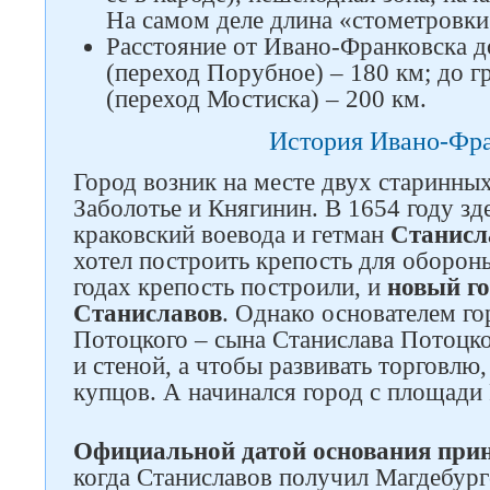
На самом деле длина «стометровки
Расстояние от Ивано-Франковска 
(переход Порубное) – 180 км; до 
(переход Мостиска) – 200 км.
История Ивано-Фр
Город возник на месте двух старинных
Заболотье и Княгинин. В 1654 году з
краковский воевода и гетман
Станисл
хотел построить крепость для оборон
годах крепость построили, и
новый го
Станиславов
. Однако основателем г
Потоцкого – сына Станислава Потоцко
и стеной, а чтобы развивать торговлю
купцов. А начинался город с площади
Официальной датой основания приня
когда Станиславов получил Магдебург