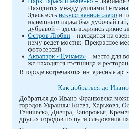
Парк Тараса Шевченко
– любимое м
Находится между улицами Гетмана
Здесь есть
искусственное озеро
и п
нынешнего парка был дубовый гай,
дубравой – здесь водились дикие з
Остров Любви
– находится на озер
нему ведет мостик. Прекрасное ме
фотосессий.
Аквапарк «Цунами»
– место для во
же находятся гостиница и ресторан
В городе встречаются интересные арт
Как добраться до Иван
Добраться до Ивано-Франковска можн
городов Украины: Киева, Харькова, Од
Геническа, Днепра, Запорожья, Кремен
других городов по пути следования п