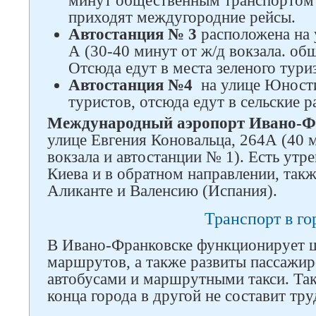
минут общественным транспортом о
приходят междугородние рейсы.
Автостанция № 3
расположена на 
А (30-40 минут от ж/д вокзала. о
Отсюда едут в места зеленого тури
Автостанция №4
на улице Юности
туристов, отсюда едут в сельские р
Международный аэропорт Ивано-Ф
улице Евгения Коновальца, 264А (40 
вокзала и автостанции № 1). Есть утр
Киева и в обратном направлении, такж
Аликанте и Валенсию (Испания).
Транспорт в го
В Ивано-Франковске функционирует 
маршрутов, а также развиты пассажир
автобусами и маршрутными такси. Так
конца города в другой не составит тру