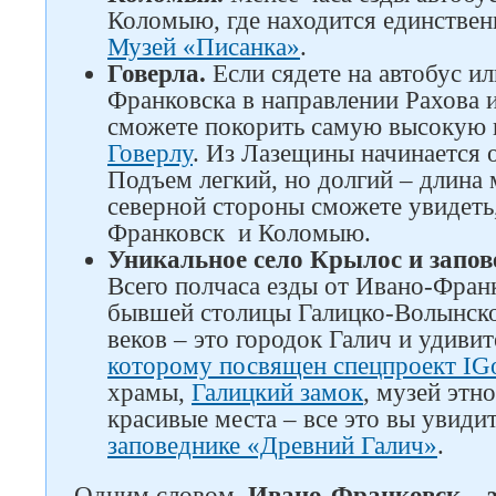
Коломыю, где находится единстве
Музей «Писанка»
.
Говерла.
Если сядете на автобус ил
Франковска в направлении Рахова 
сможете покорить самую высокую
Говерлу
. Из Лазещины начинается 
Подъем легкий, но долгий – длина 
северной стороны сможете увидеть,
Франковск и Коломыю.
Уникальное село Крылос и запо
Всего полчаса езды от Ивано-Франк
бывшей столицы Галицко-Волынско
веков – это городок Галич и удиви
которому посвящен спецпроект IG
храмы,
Галицкий замок
, музей этн
красивые места – все это вы увиди
заповеднике «Древний Галич»
.
Одним словом,
Ивано-Франковск – э