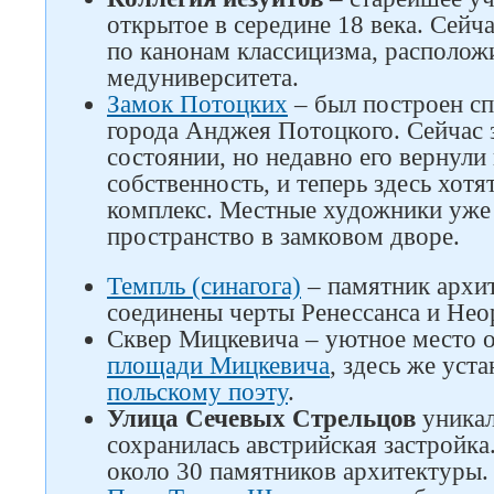
открытое в середине 18 века. Сейч
по канонам классицизма, располож
медуниверситета.
Замок Потоцких
– был построен сп
города Анджея Потоцкого. Сейчас 
состоянии, но недавно его вернул
собственность, и теперь здесь хотя
комплекс. Местные художники уже 
пространство в замковом дворе.
Темпль (синагога)
– памятник архит
соединены черты Ренессанса и Нео
Сквер Мицкевича – уютное место о
площади Мицкевича
, здесь же уст
польскому поэту
.
Улица Сечевых Стрельцов
уникал
Следите за нами в соцсетях
сохранилась австрийская застройка
около 30 памятников архитектуры.