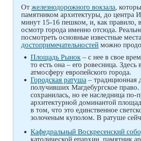
От
железнодорожного вокзала
, котор
памятником архитектуры, до центра И
минут 15-16 пешком, и, как правило, 
осмотр города именно отсюда. Реальн
посмотреть основные известные места
достопримечательностей
можно продо
Площадь Рынок
– с нее в свое вре
то есть она – его ровесница. Здесь
атмосферу европейского города.
Городская ратуша
– традиционная д
получивших Магдебургское право.
сохранилась, но ее наследница по
архитектурной доминантой площад
в том, что это единственное светс
золоченым куполом. В ратуше сейч
Кафедральный Воскресенский соб
католической епархии, памятник а