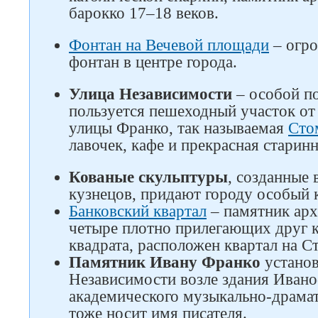
барокко 17–18 веков.
Фонтан на Вечевой площади
– огр
фонтан в центре города.
Улица Независимости
– особой п
пользуется пешеходный участок от
улицы Франко, так называемая
Сто
лавочек, кафе и прекрасная старин
Кованые скульптуры
, созданные 
кузнецов, придают городу особый 
Банковский квартал
– памятник арх
четыре плотно прилегающих друг к
квадрата, расположен квартал на С
Памятник Ивану Франко
установ
Независимости возле здания Иван
академического музыкально-драмат
тоже носит имя писателя.