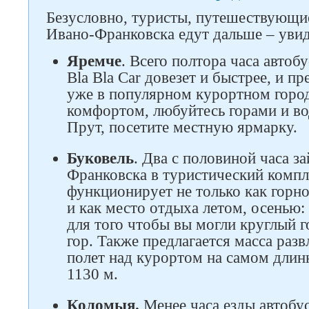
Безусловно, туристы, путешествующие
Ивано-Франковска едут дальше – увид
Яремче
. Всего полтора часа автоб
Bla Bla Car довезет и быстрее, и п
уже в популярном курортном горо
комфортом, любуйтесь горами и в
Прут, посетите местную ярмарку.
Буковель
. Два с половиной часа з
Франковска в туристический комп
функционирует не только как горн
и как место отдыха летом, осенью
для того чтобы вы могли круглый г
гор. Также предлагается масса разв
полет над курортом на самом длин
1130 м.
Коломыя.
Менее часа езды автобус