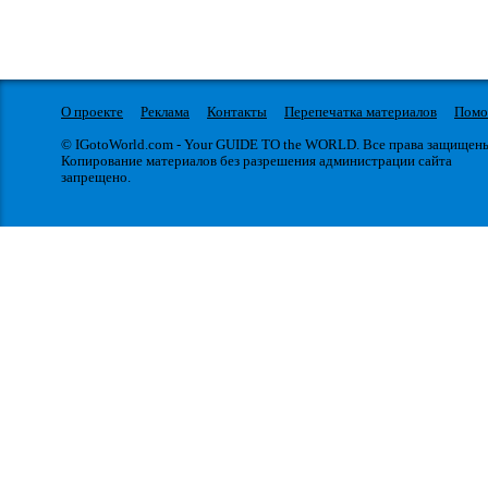
О проекте
Реклама
Контакты
Перепечатка материалов
Пом
© IGotoWorld.com - Your GUIDE TO the WORLD. Все права защищен
Копирование материалов без разрешения администрации сайта
запрещено.