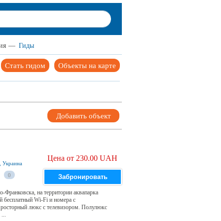
ия
—
Гиды
Стать гидом
Объекты на карте
Добавить объект
Цена от 230.00 UAH
, Украина
0
Забронировать
о-Франковска, на территории аквапарка
й бесплатный Wi-Fi и номера с
росторный люкс с телевизором. Полулюкс
...