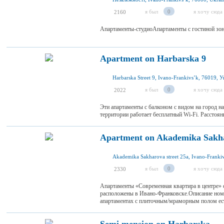
я был
0
я хочу сюда
2160
Апартаменты-студиоАпартаменты с гостиной зон
Apartment on Harbarska 9
Harbarska Street 9, Ivano-Frankivsʼk, 76019, 
я был
0
я хочу сюда
2022
Эти апартаменты с балконом с видом на город н
территории работает бесплатный Wi-Fi. Расстоян
Apartment on Akademika Sakh
я был
0
я хочу сюда
2330
Апартаменты «Современная квартира в центре» с
расположены в Ивано-Франковске.Описание ном
апартаментах с плиточным/мраморным полом есть