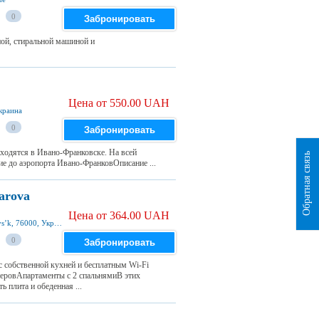
0
Забронировать
ой, стиральной машиной и
Цена от 550.00 UAH
Украина
0
Забронировать
аходятся в Ивано-Франковске. На всей
Обратная связь
ие до аэропорта Ивано-ФранковОписание ...
arova
Цена от 364.00 UAH
Akademika Sakharova street 25a, Ivano-Frankivsʼk, 76000, Украина
0
Забронировать
 собственной кухней и бесплатным Wi-Fi
еровАпартаменты с 2 спальнямиВ этих
 плита и обеденная ...