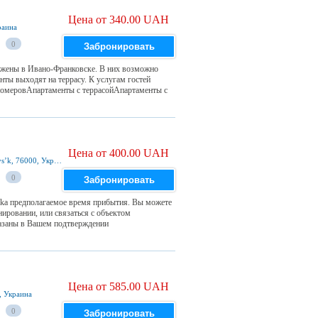
Цена от 340.00 UAH
раина
0
Забронировать
ожены в Ивано-Франковске. В них возможно
ы выходят на террасу. К услугам гостей
 номеровАпартаменты с террасойАпартаменты с
Цена от 400.00 UAH
39 Ivana Franka Street 2nd floor, Ivano-Frankivsʼk, 76000, Украина
0
Забронировать
nka предполагаемое время прибытия. Вы можете
ировании, или связаться с объектом
азаны в Вашем подтверждении
Цена от 585.00 UAH
4, Украина
0
Забронировать