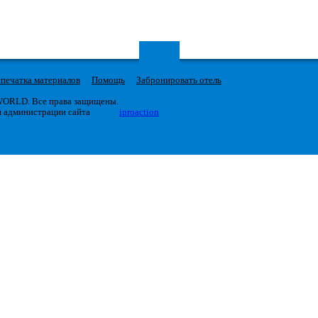
печатка материалов
Помощь
Забронировать отель
 WORLD. Все права защищены.
я администрации сайта
iproaction