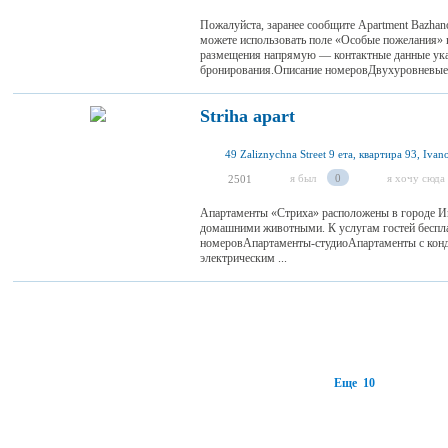
Пожалуйста, заранее сообщите Apartment Bazha
можете использовать поле «Особые пожелания» п
размещения напрямую — контактные данные ук
бронирования.Описание номеровДвухуровневые 
Striha apart
я был
0
я хочу сюда
2501
Апартаменты «Стриха» расположены в городе И
домашними животными. К услугам гостей беспла
номеровАпартаменты-студиоАпартаменты с кон
электрическим ...
Еще 10