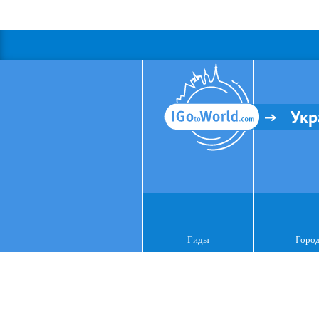
Укр
Гиды
Горо