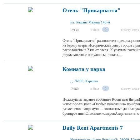
Отель "Прикарпаття"
ул. Гетмана Мазепы 140-А
я был
0
я хочу сюда
2930
Отель "Прикарпаття" расположен в рекреационно
на берегу озера. Исторический центр города с р
расположены в 2 км от отеля. К услугам гостей 
двухкомнатные полулюксы, люксы. ...
Комната у парка
, , 76000, Украина
я был
0
я хочу сюда
2460
Пожалуйста, заранее сообщите Room near the pa
использовать поле «Особые пожелания» при брон
размещения напрямую — контактные данные ук
бронирования.Описание номеровАпартаменты с б
Daily Rent Apartments 7
Незалежності, Ivano-Frankivsʼk, 76000, Ukrai