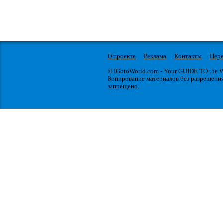
О проекте
Реклама
Контакты
Пере
© IGotoWorld.com - Your GUIDE TO the
Копирование материалов без разрешени
запрещено.