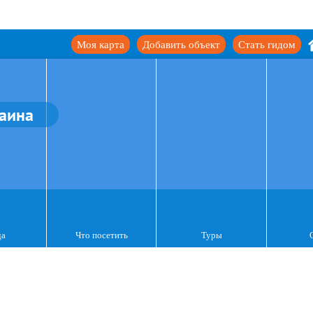
Моя карта
Добавить объект
Стать гидом
аина
да
Что посетить
Туры