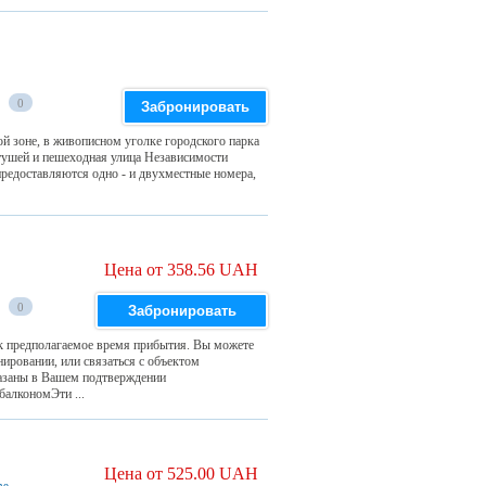
0
Забронировать
й зоне, в живописном уголке городского парка
атушей и пешеходная улица Независимости
предоставляются одно - и двухместные номера,
Цена от 358.56 UAH
0
Забронировать
rk предполагаемое время прибытия. Вы можете
ировании, или связаться с объектом
азаны в Вашем подтверждении
алкономЭти ...
Цена от 525.00 UAH
ne