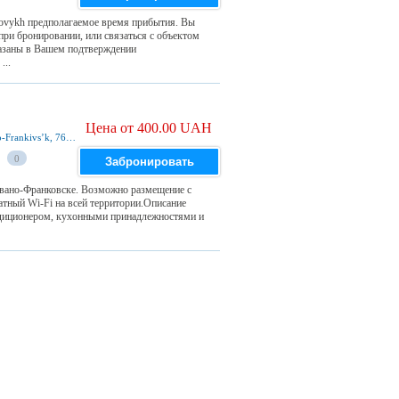
novykh предполагаемое время прибытия. Вы
ри бронировании, или связаться с объектом
азаны в Вашем подтверждении
...
Цена от 400.00 UAH
49 Zaliznychna Street 9 ета, квартира 93, Ivano-Frankivsʼk, 76000, Украина
0
Забронировать
вано-Франковске. Возможно размещение с
тный Wi-Fi на всей территории.Описание
диционером, кухонными принадлежностями и