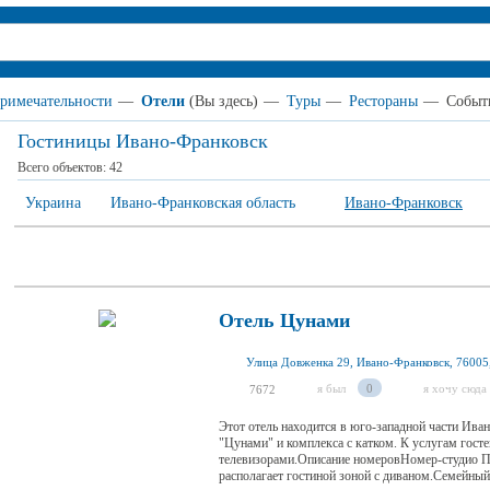
римечательности
—
Отели
(Вы здесь)
—
Туры
—
Рестораны
—
Событ
Гостиницы Ивано-Франковск
Всего объектов:
42
Украина
Ивано-Франковская область
Ивано-Франковск
Отель Цунами
Улица Довженка 29, Ивано-Франковск, 76005
я был
0
я хочу сюда
7672
Этот отель находится в юго-западной части Иван
"Цунами" и комплекса с катком. К услугам госте
телевизорами.Описание номеровНомер-студио П
располагает гостиной зоной с диваном.Семейный 