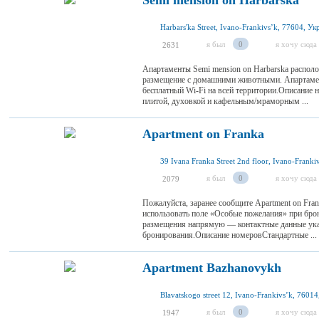
Semi mension on Harbarska
Harbars'ka Street, Ivano-Frankivsʼk, 77604, Ук
я был
0
я хочу сюда
2631
Апартаменты Semi mension on Harbarska распол
размещение с домашними животными. Апартамент
бесплатный Wi-Fi на всей территории.Описание
плитой, духовкой и кафельным/мраморным ...
Apartment on Franka
я был
0
я хочу сюда
2079
Пожалуйста, заранее сообщите Apartment on Fra
использовать поле «Особые пожелания» при брон
размещения напрямую — контактные данные ук
бронирования.Описание номеровСтандартные ...
Apartment Bazhanovykh
Blavatskogo street 12, Ivano-Frankivsʼk, 7601
я был
0
я хочу сюда
1947