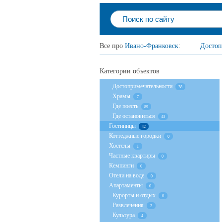
Все про
Ивано-Франковск
:
Достоп
Категории объектов
Достопримечательности
38
Храмы
7
Где поесть
89
Где остановиться
43
Гостиницы
42
Коттеджные городки
0
Хостелы
1
Частные квартиры
0
Кемпинги
0
Отели на воде
0
Апартаменты
0
Курорты и отдых
0
Развлечения
2
Культура
4