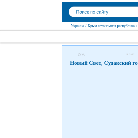
Украина
/
Крым автономная республика
/
я был
2776
Новый Свет, Судакский го