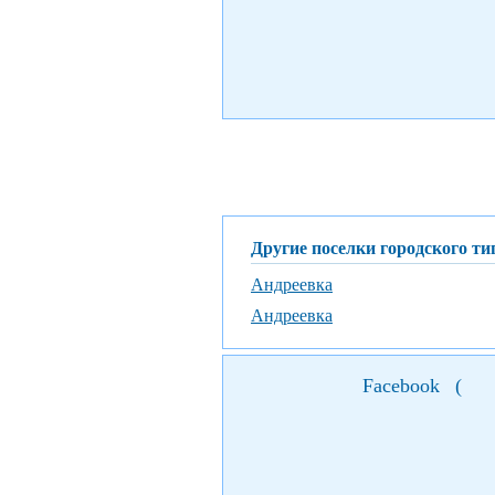
правлений. Все это ждет В
– на южном берегу.
Другие поселки городского ти
Андреевка
Андреевка
Facebook
(