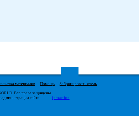
печатка материалов
Помощь
Забронировать отель
 WORLD. Все права защищены.
я администрации сайта
iproaction