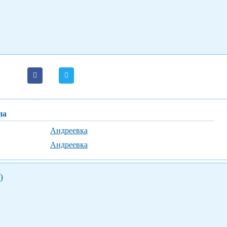
ас в программе восьмидневного похода, в условиях весенней погоды в горах, и летней
па
Андреевка
Андреевка
)