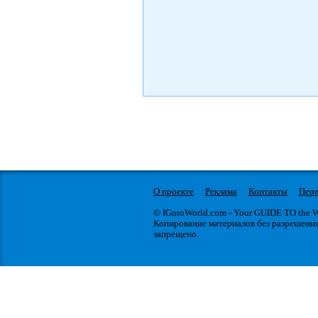
О проекте
Реклама
Контакты
Пере
© IGotoWorld.com - Your GUIDE TO the
Копирование материалов без разрешени
запрещено.