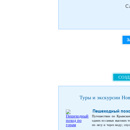
С
З
СОЗД
Туры и экскурсии Нов
Пешеходный похо
Путешествие по Крымским
одних из самых высоких т
по лесу и через воду; спу
тоже время, походим вну