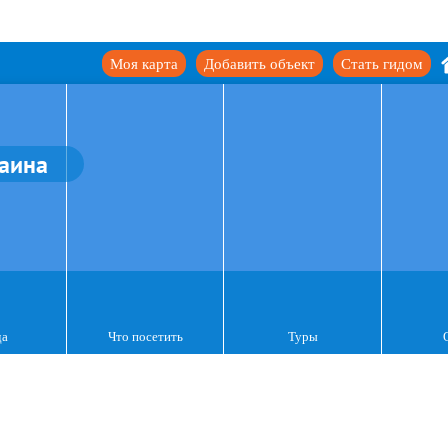
Моя карта
Добавить объект
Стать гидом
аина
да
Что посетить
Туры