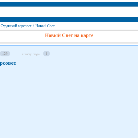
Судакский горсовет
/
Новый Свет
Новый Свет на карте
129
1
я хочу сюда
рсовет