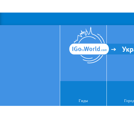
Укр
Гиды
Горо