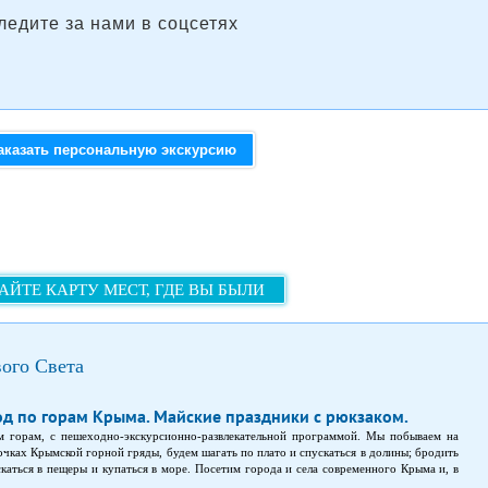
ледите за нами в соцсетях
аказать персональную экскурсию
АЙТЕ КАРТУ МЕСТ, ГДЕ ВЫ БЫЛИ
ого Света
д по горам Крыма. Майские праздники с рюкзаком.
 горам, с пешеходно-экскурсионно-развлекательной программой. Мы побываем на
очках Крымской горной гряды, будем шагать по плато и спускаться в долины; бродить
скаться в пещеры и купаться в море. Посетим города и села современного Крыма и, в
три стен Генуэзской крепости, неизменно дошедшей до нас через смену эпох и