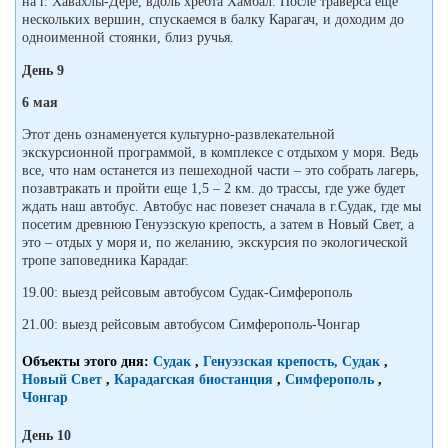
на г. Хавахлы-Дере, вдоль хребта Хамбал. После траверса еще
нескольких вершин, спускаемся в балку Карагач, и доходим до
одноименной стоянки, близ ручья.
День 9
6 мая
Этот день ознаменуется культурно-развлекательной
экскурсионной программой, в комплексе с отдыхом у моря. Ведь
все, что нам останется из пешеходной части – это собрать лагерь,
позавтракать и пройти еще 1,5 – 2 км. до трассы, где уже будет
ждать наш автобус. Автобус нас повезет сначала в г.Судак, где мы
посетим древнюю Генуэзскую крепость, а затем в Новый Свет, а
это – отдых у моря и, по желанию, экскурсия по экологической
тропе заповедника Карадаг.
19.00: выезд рейсовым автобусом Судак-Симферополь
21.00: выезд рейсовым автобусом Симферополь-Чонгар
Объекты этого дня:
Судак
,
Генуэзская крепость, Судак
,
Новый Свет
,
Карадагская биостанция
,
Симферополь
,
Чонгар
День 10