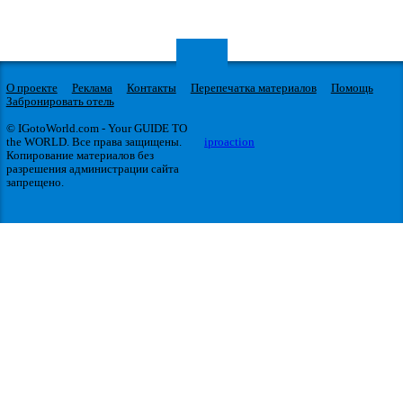
О проекте
Реклама
Контакты
Перепечатка материалов
Помощь
Забронировать отель
© IGotoWorld.com - Your GUIDE TO
the WORLD. Все права защищены.
iproaction
Копирование материалов без
разрешения администрации сайта
запрещено.