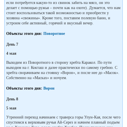
если потребуется какую-то из свинок забить на мясо, он это
делает с помощью ружья – почти как на охоте). Думается, что нам
стоит воспользоваться такой возможностью и приобрести у
хозяина «свежины». Кроме того, поставим полевую баню, и
устроим себе активный, горячий и вкусный вечер.
Объекты этого дня:
Поворотное
День 7
4 мая
Выходим из Поворотного в сторону хребта Каракол. По пути
выходим на г. Кокташ и далее практически по самому гребню. С
хребта сворачиваем на стоянку «Ворон», и после нее до «Масок».
Собственно на «Масках» и ночуем.
Объекты этого дня:
Ворон
День 8
5 мая
Утренний переход начинаем с траверса горы Улун-Кая, после чего
спустимся к верховьям ручья Ай-Серез и начнем плавный подъем