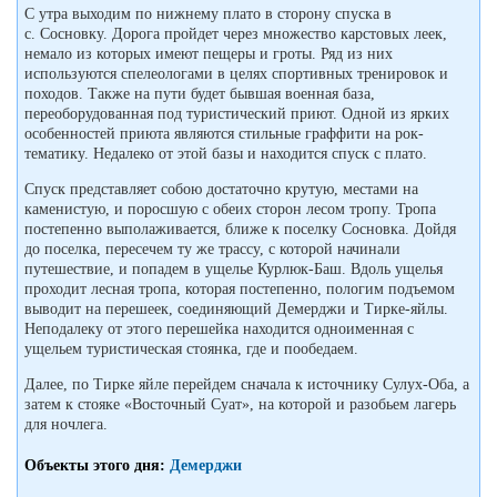
С утра выходим по нижнему плато в сторону спуска в
с. Сосновку. Дорога пройдет через множество карстовых леек,
немало из которых имеют пещеры и гроты. Ряд из них
используются спелеологами в целях спортивных тренировок и
походов. Также на пути будет бывшая военная база,
переоборудованная под туристический приют. Одной из ярких
особенностей приюта являются стильные граффити на рок-
тематику. Недалеко от этой базы и находится спуск с плато.
Спуск представляет собою достаточно крутую, местами на
каменистую, и поросшую с обеих сторон лесом тропу. Тропа
постепенно выполаживается, ближе к поселку Сосновка. Дойдя
до поселка, пересечем ту же трассу, с которой начинали
путешествие, и попадем в ущелье Курлюк-Баш. Вдоль ущелья
проходит лесная тропа, которая постепенно, пологим подъемом
выводит на перешеек, соединяющий Демерджи и Тирке-яйлы.
Неподалеку от этого перешейка находится одноименная с
ущельем туристическая стоянка, где и пообедаем.
Далее, по Тирке яйле перейдем сначала к источнику Сулух-Оба, а
затем к стояке «Восточный Суат», на которой и разобьем лагерь
для ночлега.
Объекты этого дня:
Демерджи