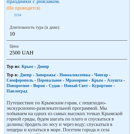
праздники с рюкзаком.
(Не проводится)
3154
Длительность тура (в днях):
10
Цена
2500 UAH
Тур из:
Крым
-
Днепр
Тур в:
Днепр
-
Запорожье
-
Новоалексеевка
-
Чонгар
-
Симферополь
-
Перевальное
-
Мраморное
-
Крым
-
Алушта
-
Поворотное
-
Ворон
-
Судак
-
Новый Свет
-
Курортное
-
Павлоград
Путешествие по Крымским горам, с пешеходно-
экскурсионно-развлекательной программой. Мы
побываем на одних из самых высоких точках Крымской
горной гряды, будем шагать по плато и спускаться в
долины; бродить по лесу и через воду; спускаться в
пещеры и купаться в море. Посетим города и села