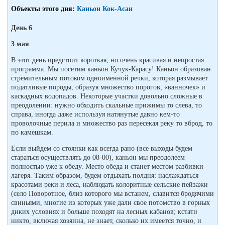
Объекты этого дня:
Каньон Кок-Асан
День 6
3 мая
В этот день предстоит короткая, но очень красивая и непростая
программа. Мы посетим каньон Кучук-Карасу! Каньон образован
стремительным потоком одноименной речки, которая размывает
податливые породы, образуя множество порогов, «ванночек» и
каскадных водопадов. Некоторые участки довольно сложные в
преодолении: нужно обходить скальные прижимы то слева, то
справа, иногда даже используя натянутые давно кем-то
проволочные перила и множество раз пересекая реку то вброд, то
по камешкам.
Если выйдем со стоянки как всегда рано (все выходы будем
стараться осуществлять до 08-00), каньон мы преодолеем
полностью уже к обеду. Место обеда и станет местом разбивки
лагеря. Таким образом, будем отдыхать полдня: наслаждаться
красотами реки и леса, наблюдать колоритные сельские пейзажи
(село Поворотное, близ которого мы встанем, славится бродячими
свиньями, многие из которых уже дали свое потомство в горных
диких условиях и больше походят на лесных кабанов; кстати
никто, включая хозяина, не знает, сколько их имеется точно, и