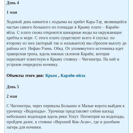
День 4
1 мая
Ходовой день начнется с подъема на хребет Кара-Тау, являющийся
частью самого большого по площади в Крыму плато – Караби-
яйла. С плато снова откроются шикарные виды на окружающие
хребты и море. С этого плато существует всего 4 спуска: по
второму из них (который так и называется) мы сбросим высоту до
района ист. Нефан-Узень. Обед. От упомянутого источника идет
траверсная тропа, вдоль южных склонов Караби, которая
пересекает известную в Крыму стоянку – Чигенитра. На ней и
устроим очередную ночевку.
Объекты этого дня:
Крым
,
Караби-яйла
День 5
2 мая
С Чигенитры, через перевалы Большие и Малые ворота выйдем к
урочищу «Водопады». Урочище представляет собою каскад
небольших водопадов вдоль реки Ускут. Посмотрев на водопады,
пройдем далее, к стоянке «Верхний Кок-Асан», где и разобьем
лагерь для ночевки.