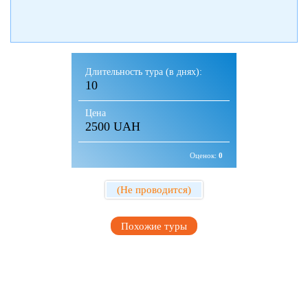
Длительность тура (в днях):
10
Цена
2500 UAH
Оценок:
0
(Не проводится)
Похожие туры