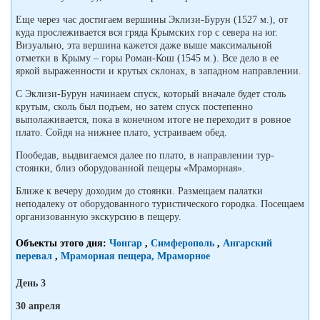
Еще через час достигаем вершины Эклизи-Бурун (1527 м.), от
куда прослеживается вся гряда Крымских гор с севера на юг.
Визуально, эта вершина кажется даже выше максимальной
отметки в Крыму – горы Роман-Кош (1545 м.). Все дело в ее
яркой выраженности и крутых склонах, в западном направлении.
С Эклизи-Бурун начинаем спуск, который вначале будет столь
крутым, сколь был подъем, но затем спуск постепенно
выполаживается, пока в конечном итоге не переходит в ровное
плато. Сойдя на нижнее плато, устраиваем обед.
Пообедав, выдвигаемся далее по плато, в направлении тур-
стоянки, близ оборудованной пещеры «Мраморная».
Ближе к вечеру доходим до стоянки. Размещаем палатки
неподалеку от оборудованного туристического городка. Посещаем
организованную экскурсию в пещеру.
Объекты этого дня:
Чонгар
,
Симферополь
,
Ангарский
перевал
,
Мраморная пещера, Мраморное
День 3
30 апреля