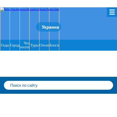
☰
Украина
Что
Гиды
Города
Туры
Отели
Блоги
посетить