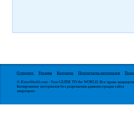
О проекте
Реклама
Контакты
Перепечатка материалов
Пом
© IGotoWorld.com - Your GUIDE TO the WORLD. Все права защищен
Копирование материалов без разрешения администрации сайта
запрещено.