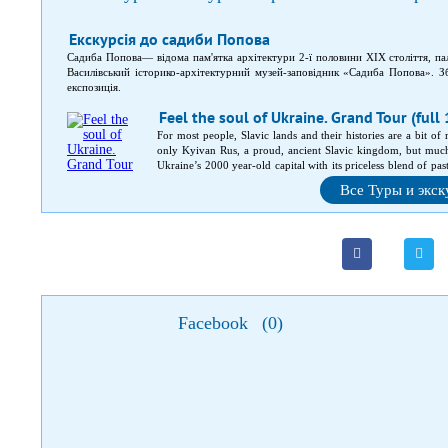
Екскурсія до садиби Попова
Садиба Попова— відома пам'ятка архітектури 2-ї половини XIX століття, пал
Василівський історико-архітектурний музей-заповідник «Садиба Попова». З
експозиція.
Feel the soul of Ukraine. Grand Tour (full
For most people, Slavic lands and their histories are a bit of
only Kyivan Rus, a proud, ancient Slavic kingdom, but much
Ukraine’s 2000 year-old capital with its priceless blend of pas
capital. In-between, medieval castles and fortresses, magnifice
Все Туры и экс
Facebook
(
0
)