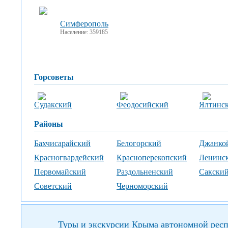
Симферополь
Население: 359185
горсоветы
Судакский
Феодосийский
Ялтинс
районы
Бахчисарайский
Белогорский
Джанко
Красногвардейский
Красноперекопский
Ленинс
Первомайский
Раздольненский
Сакски
Советский
Черноморский
Туры и экскурсии Крыма автономной рес