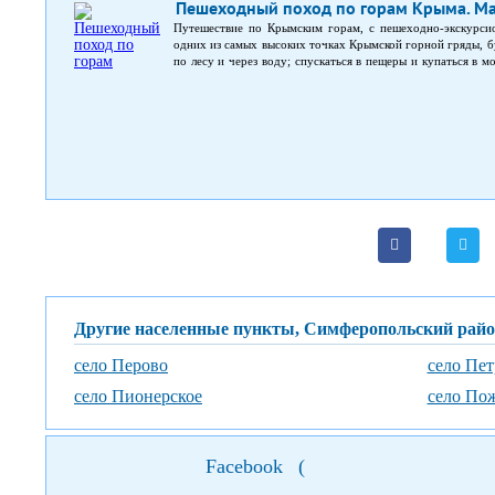
Пешеходный поход по горам Крыма. Ма
Путешествие по Крымским горам, с пешеходно-экскурси
одних из самых высоких точках Крымской горной гряды, бу
по лесу и через воду; спускаться в пещеры и купаться в 
тоже время, походим внутри стен Генуэзской крепости
правлений. Все это ждет Вас в программе восьмидневного п
– на южном берегу.
Другие населенные пункты, Симферопольский рай
село Перово
село Пет
село Пионерское
село По
Facebook
(