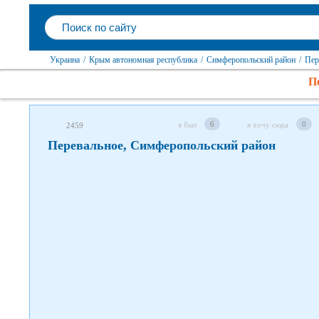
Следите за нами в соцсетях
Украина
/
Крым автономная республика
/
Симферопольский район
/
Пер
П
6
0
я был
я хочу сюда
2459
Перевальное, Симферопольский район