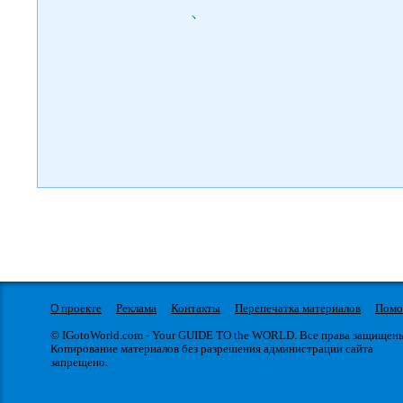
)
О проекте
Реклама
Контакты
Перепечатка материалов
Пом
© IGotoWorld.com - Your GUIDE TO the WORLD. Все права защищен
Копирование материалов без разрешения администрации сайта
запрещено.