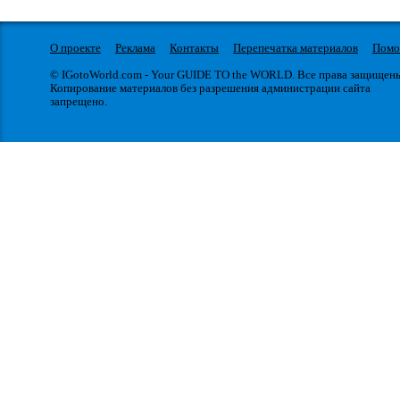
О проекте
Реклама
Контакты
Перепечатка материалов
Пом
© IGotoWorld.com - Your GUIDE TO the WORLD. Все права защищен
Копирование материалов без разрешения администрации сайта
запрещено.