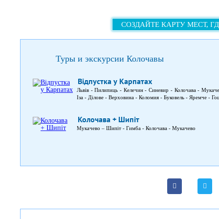
СОЗДАЙТЕ КАРТУ МЕСТ, Г
Туры и экскурсии Колочавы
Відпустка у Карпатах
Львів - Пилипиць - Келечин - Синевир - Колочава - Мукач
Іза - Ділове - Верховина - Коломия - Буковель - Яремче - Го
Колочава + Шипіт
Мукачево – Шипіт - Гимба - Колочава - Мукачево