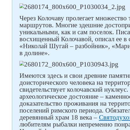
Через Колочаву пролегает множество 
маршрутов. Многие здешние достопр
уникальными, как и сам поселок. Писа
восхищенный Колочавой, описал ее в 
«Николай Шугай – разбойник», «Мари
в долине».
Следите за нами в соцсетях
Имеются здесь и свои древние памятн
доисторического человека на террито
свидетельствует колочавский нуклеус.
археологическое достояние – каменно
доказательство проживания на террит
поселений римского периода. Обязател
деревянный храм 18 века –
Святодухо
любителям рыбалки непременно понр