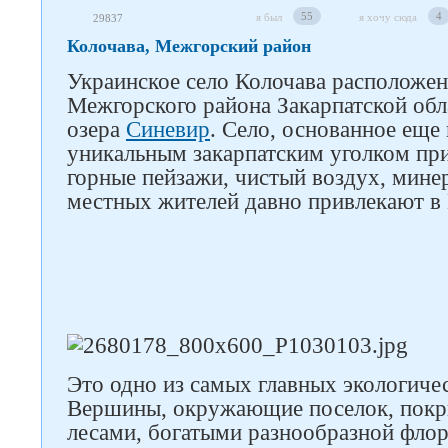
55
4
я был
я хочу сюда
29837
Колочава, Межгорский район
Украинское село Колочава расположе
Межгорского района Закарпатской обла
озера
Синевир
. Село, основанное еще 
уникальным закарпатским уголком пр
горные пейзажи, чистый воздух, мине
местных жителей давно привлекают в 
Это одно из самых главных экологиче
Вершины, окружающие поселок, покр
лесами, богатыми разнообразной флор