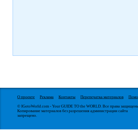
О проекте
Реклама
Контакты
Перепечатка материалов
Пом
© IGotoWorld.com - Your GUIDE TO the WORLD. Все права защищен
Копирование материалов без разрешения администрации сайта
запрещено.