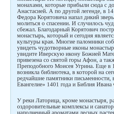
монахами, которые прибыли сюда с д
Анастасией. А по другой легенде, в 14
Федора Корятовича напал дикий зверь.
молиться о спасении. И случилось чу
сбежал. Благодарный Корятович постр
монастырь, который и сегодня являет
культуры края. Многие паломники соб
увидеть чудотворные иконы монастыря
увидите Иверскую икону Божией Мате
привезена со святой горы Афон, а так
Преподобного Моисея Угрина. Еще в 1
возникла библиотека, в которой на се
редчайшие памятники письменности, в
Евангелие» 1401 года и Библия Ивана 
У реки Латорица, кроме монастыря, 
оздоровительные комплексы и санатор
наполненный ароматами лесных расте