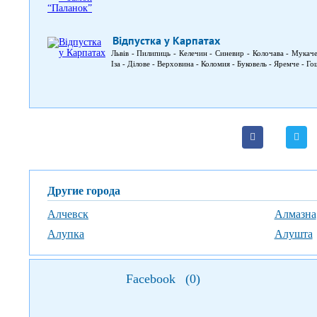
Відпустка у Карпатах
Львів - Пилипиць - Келечин - Синевир - Колочава - Мукач
Іза - Ділове - Верховина - Коломия - Буковель - Яремче - Го
Другие города
Алчевск
Алмазна
Алупка
Алушта
Facebook
(
0
)