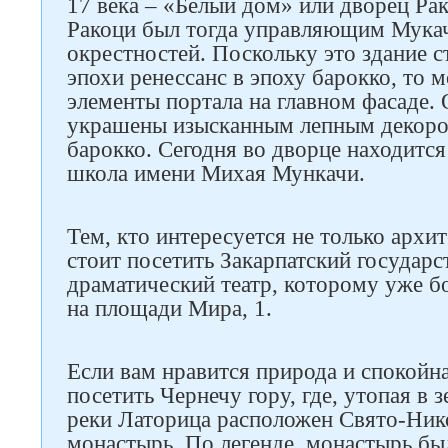
17 века – «Белый дом» или дворец Ра
Ракоци был тогда управляющим Мукаче
окрестностей. Поскольку это здание с
эпохи ренессанс в эпоху барокко, то 
элементы портала на главном фасаде. 
украшены изысканным лепным декоро
барокко. Сегодня во дворце находитс
школа имени Михая Мункачи.
Следите за нами в соцсетях
Тем, кто интересуется не только архит
стоит посетить Закарпатский государ
драматический театр, которому уже бо
на площади Мира, 1.
Если вам нравится природа и спокойна
посетить Чернечу гору, где, утопая в з
реки Латорица расположен Свято-Ник
монастырь. По легенде, монастырь был