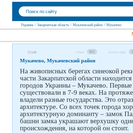
Украина
/
Закарпатская область
/
Мукачевский район
/
Мукачево
802
3
я был
я хочу сюда
21548
Мукачево, Мукачевский район
На живописных берегах синеокой реки
части Закарпатской области находится
городов Украины – Мукачево. Первые 
существовали в 7-9 веках. На протяж
владели разные государства. Это отраз
архитектуре. Со всех точек города х
архитектурную доминанту – замок Па
башни замка украшают верхушку один
происхождения, на которой он стоит.