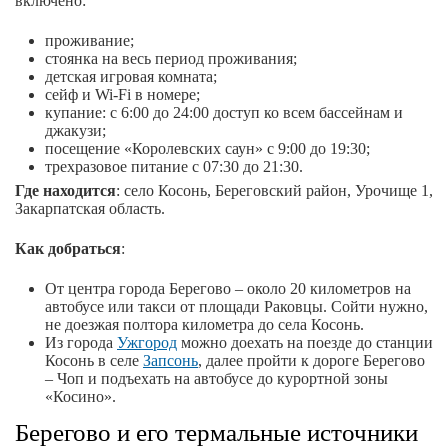
включено:
проживание;
стоянка на весь период проживания;
детская игровая комната;
сейф и Wi-Fi в номере;
купание: с 6:00 до 24:00 доступ ко всем бассейнам и
джакузи;
посещение «Королевских саун» с 9:00 до 19:30;
трехразовое питание с 07:30 до 21:30.
Где находится
: село Косонь, Береговский район, Урочище 1,
Закарпатская область.
Как добраться
:
От центра города Берегово – около 20 километров на
автобусе или такси от площади Раковцы. Сойти нужно,
не доезжая полтора километра до села Косонь.
Из города
Ужгород
можно доехать на поезде до станции
Косонь в селе
Запсонь
, далее пройти к дороге Берегово
– Чоп и подъехать на автобусе до курортной зоны
«Косино».
Берегово и его термальные источники