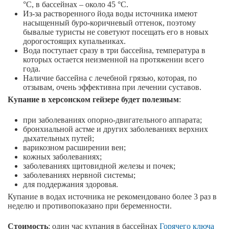
°С, в бассейнах – около 45 °С.
Из-за растворенного йода воды источника имеют
насыщенный буро-коричневый оттенок, поэтому
бывалые туристы не советуют посещать его в новых
дорогостоящих купальниках.
Вода поступает сразу в три бассейна, температура в
которых остается неизменной на протяжении всего
года.
Наличие бассейна с лечебной грязью, которая, по
отзывам, очень эффективна при лечении суставов.
Купание в херсонском гейзере будет полезным
:
при заболеваниях опорно-двигательного аппарата;
бронхиальной астме и других заболеваниях верхних
дыхательных путей;
варикозном расширении вен;
кожных заболеваниях;
заболеваниях щитовидной железы и почек;
заболеваниях нервной системы;
для поддержания здоровья.
Купание в водах источника не рекомендовано более 3 раз в
неделю и противопоказано при беременности.
Стоимость
: один час купания в бассейнах
Горячего ключа