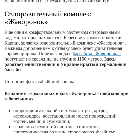
маршрутном такси. Время в пути – около 40 минут.
Оздоровительный комплекс
«Жаворонок»
Еще одним комфортабельным местечком с термальными
водами, которое находится в Берегове у самого подножия
Карпат, является оздоровительный комплекс «Жаворонок».
Важным дополнением к отдыху здесь будет удивительная
горная природа. Полезная вода в
бассейны «Жаворонка»
поступает из скважины на глубине 1150 метров.
Здесь
работает единственный в Украине крытый термальный
бассейн
.
Источник фото: zahidkurort.com.ua
Купание в термальных водах «Жаворонка» показано при
заболеваниях
:
опорно-двигательной системы: артрит, артроз,
остеохондроз, восстановление после повреждений
костей, мышц и сухожилий;
сердечно-сосудистой системы: гипотония,
гипертоническая болезнь, атеросклероз, флебиты;