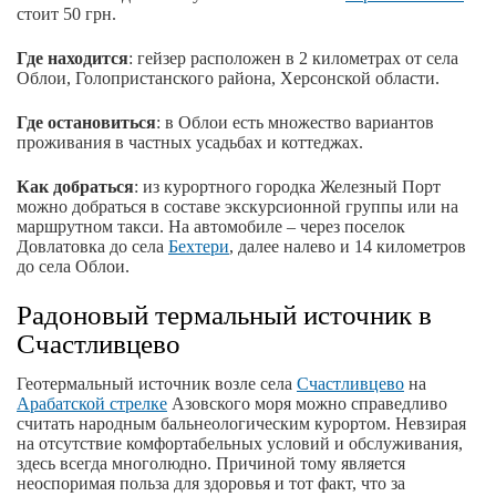
стоит 50 грн.
Где находится
: гейзер расположен в 2 километрах от села
Облои, Голопристанского района, Херсонской области.
Где остановиться
: в Облои есть множество вариантов
проживания в частных усадьбах и коттеджах.
Как добраться
: из курортного городка Железный Порт
можно добраться в составе экскурсионной группы или на
маршрутном такси. На автомобиле – через поселок
Довлатовка до села
Бехтери
, далее налево и 14 километров
до села Облои.
Радоновый термальный источник в
Счастливцево
Геотермальный источник возле села
Счастливцево
на
Арабатской стрелке
Азовского моря можно справедливо
считать народным бальнеологическим курортом. Невзирая
на отсутствие комфортабельных условий и обслуживания,
здесь всегда многолюдно. Причиной тому является
неоспоримая польза для здоровья и тот факт, что за