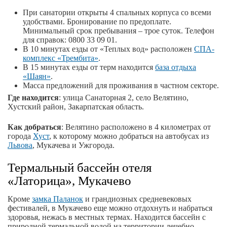
При санатории открыты 4 спальных корпуса со всеми
удобствами. Бронирование по предоплате.
Минимальный срок пребывания – трое суток. Телефон
для справок: 0800 33 09 01.
В 10 минутах езды от «Теплых вод» расположен
СПА-
комплекс «Трембита»
.
В 15 минутах езды от терм находится
база отдыха
«Шаян»
.
Масса предложений для проживания в частном секторе.
Где находится
: улица Санаторная 2, село Велятино,
Хустский район, Закарпатская область.
Как добраться
: Велятино расположено в 4 километрах от
города
Хуст
, к которому можно добраться на автобусах из
Львова
, Мукачева и Ужгорода.
Термальный бассейн отеля
«Латорица», Мукачево
Кроме
замка Паланок
и грандиозных средневековых
фестивалей, в Мукачево еще можно отдохнуть и набраться
здоровья, нежась в местных термах. Находится бассейн с
природной термальной водой на территории лечебно-