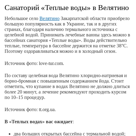
Санаторий «Теплые воды» в Велятино
Небольшое село
Велятино
Закарпатской области приобрело
большую популярность как в Украине, так и в других
странах, благодаря наличию термального источника с
целебной водой. Принимать лечебные ванны здесь можно в
бассейнах санатория «Теплые воды». Воды действительно
теплые, температура в бассейне держится на отметке 38°С.
Поэтому оздоравливаться можно и в холодный сезон.
Источник фото: love-tur.com.
По составу целебная вода Велятино хлоридно-натриевая и
борно-бромная с повышенным содержанием йода. Стоит
отметить, что купание в водах Велятино не должно длиться
более 20 минут, а лечение рекомендуют проходить курсом
по 10–15 процедур.
Источник фото: tt.org.ua.
В «Теплых водах» вас ожидает
:
два больших открытых бассейна с термальной водой;