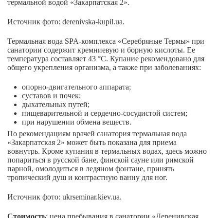
термальной водой «Закарпатская 2».
Источник фото: derenivska-kupil.ua.
Термальная вода SPA-комплекса «Серебряные Термы» при
санатории содержит кремниевую и борную кислоты. Ее
температура составляет 43 °С. Купание рекомендовано для
общего укрепления организма, а также при заболеваниях:
опорно-двигательного аппарата;
суставов и почек;
дыхательных путей;
пищеварительной и сердечно-сосудистой систем;
при нарушении обмена веществ.
По рекомендациям врачей санатория термальная вода
«Закарпатская 2» может быть показана для приема
вовнутрь. Кроме купания в термальных водах, здесь можно
попариться в русской бане, финской сауне или римской
парной, омолодиться в ледяном фонтане, принять
тропический душ и контрастную ванну для ног.
Источник фото: ukrseminar.kiev.ua.
Стоимость
: цена пребывания в санатории «Деренивская