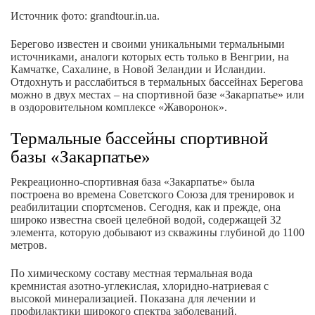
Источник фото: grandtour.in.ua.
Берегово известен и своими уникальными термальными
источниками, аналоги которых есть только в Венгрии, на
Камчатке, Сахалине, в Новой Зеландии и Исландии.
Отдохнуть и расслабиться в термальных бассейнах Берегова
можно в двух местах – на спортивной базе «Закарпатье» или
в оздоровительном комплексе «Жаворонок».
Термальные бассейны спортивной
базы «Закарпатье»
Рекреационно-спортивная база «Закарпатье» была
построена во времена Советского Союза для тренировок и
реабилитации спортсменов. Сегодня, как и прежде, она
широко известна своей целебной водой, содержащей 32
элемента, которую добывают из скважины глубиной до 1100
метров.
По химическому составу местная термальная вода
кремнистая азотно-углекислая, хлоридно-натриевая с
высокой минерализацией. Показана для лечении и
профилактики широкого спектра заболеваний.