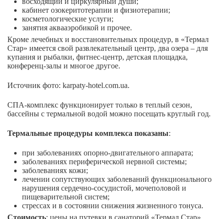
восходящий и циркулярный души;
кабинет озокеритотерапии и физиотерапии;
косметологические услуги;
занятия аквааэробикой и прочее.
Кроме лечебных и восстановительных процедур, в «Термал
Стар» имеется свой развлекательный центр, два озера – для
купания и рыбалки, фитнес-центр, детская площадка,
конференц-залы и многое другое.
Источник фото: karpaty-hotel.com.ua.
СПА-комплекс функционирует только в теплый сезон,
бассейны с термальной водой можно посещать круглый год.
Термальные процедуры комплекса показаны
:
при заболеваниях опорно-двигательного аппарата;
заболеваниях периферической нервной системы;
заболеваниях кожи;
лечении сопутствующих заболеваний функционального
нарушения сердечно-сосудистой, мочеполовой и
пищеварительной систем;
стрессах и в состоянии снижения жизненного тонуса.
Стоимость
: цены на путевки в санаторий «Термал Стар»