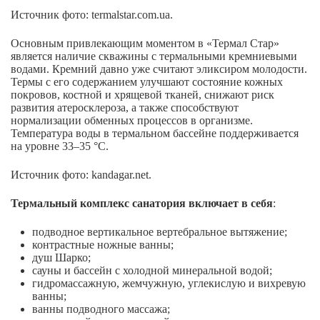
Источник фото: termalstar.com.ua.
Основным привлекающим моментом в «Термал Стар»
является наличие скважины с термальными кремниевыми
водами. Кремний давно уже считают эликсиром молодости.
Термы с его содержанием улучшают состояние кожных
покровов, костной и хрящевой тканей, снижают риск
развития атеросклероза, а также способствуют
нормализации обменных процессов в организме.
Температура воды в термальном бассейне поддерживается
на уровне 33–35 °С.
Источник фото: kandagar.net.
Термальный комплекс санатория включает в себя
:
подводное вертикальное вертебральное вытяжение;
контрастные ножные ванны;
душ Шарко;
сауны и бассейн с холодной минеральной водой;
гидромассажную, жемчужную, углекислую и вихревую
ванны;
ванны подводного массажа;