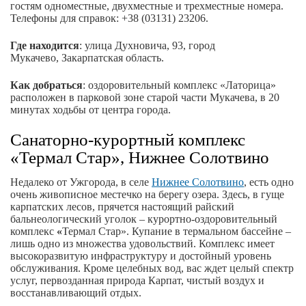
гостям одноместные, двухместные и трехместные номера.
Телефоны для справок: +38 (03131) 23206.
Где находится
: улица Духновича, 93, город
Мукачево, Закарпатская область.
Как добраться
: оздоровительный комплекс «Латорица»
расположен в парковой зоне старой части Мукачева, в 20
минутах ходьбы от центра города.
Санаторно-курортный комплекс
«Термал Стар», Нижнее Солотвино
Недалеко от Ужгорода, в селе
Нижнее Солотвино
, есть одно
очень живописное местечко на берегу озера. Здесь, в гуще
карпатских лесов, прячется настоящий райский
бальнеологический уголок – курортно-оздоровительный
комплекс
«
Термал Стар». Купание в термальном бассейне –
лишь одно из множества удовольствий. Комплекс имеет
высокоразвитую инфраструктуру и достойный уровень
обслуживания. Кроме целебных вод, вас ждет целый спектр
услуг, первозданная природа Карпат, чистый воздух и
восстанавливающий отдых.