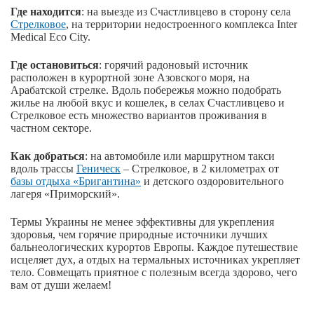
Где находится
: на выезде из Счастливцево в сторону села
Стрелковое
, на территории недостроенного комплекса Inter
Medical Eco City.
Где остановиться
: горячий радоновый источник
расположен в курортной зоне Азовского моря, на
Арабатской стрелке. Вдоль побережья можно подобрать
жилье на любой вкус и кошелек, в селах Счастливцево и
Стрелковое есть множество вариантов проживания в
частном секторе.
Как добраться
: на автомобиле или маршрутном такси
вдоль трассы
Геническ
– Стрелковое, в 2 километрах от
базы отдыха «Бригантина»
и детского оздоровительного
лагеря «Приморский».
Термы Украины не менее эффективны для укрепления
здоровья, чем горячие природные источники лучших
бальнеологических курортов Европы. Каждое путешествие
исцеляет дух, а отдых на термальных источниках укрепляет
тело. Совмещать приятное с полезным всегда здорово, чего
вам от души желаем!