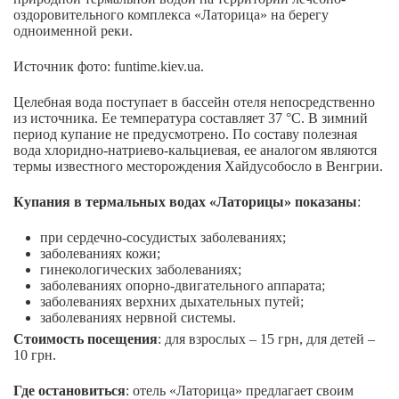
оздоровительного комплекса «Латорица» на берегу
одноименной реки.
Источник фото: funtime.kiev.ua.
Целебная вода поступает в бассейн отеля непосредственно
из источника. Ее температура составляет 37 °С. В зимний
период купание не предусмотрено. По составу полезная
вода хлоридно-натриево-кальциевая, ее аналогом являются
термы известного месторождения Хайдусобосло в Венгрии.
Купания в термальных водах «Латорицы» показаны
:
при сердечно-сосудистых заболеваниях;
заболеваниях кожи;
гинекологических заболеваниях;
заболеваниях опорно-двигательного аппарата;
заболеваниях верхних дыхательных путей;
заболеваниях нервной системы.
Стоимость посещения
: для взрослых – 15 грн, для детей –
10 грн.
Где остановиться
: отель «Латорица» предлагает своим