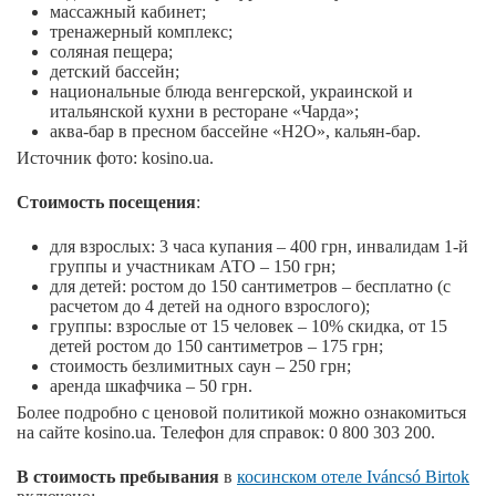
массажный кабинет;
тренажерный комплекс;
соляная пещера;
детский бассейн;
национальные блюда венгерской, украинской и
итальянской кухни в ресторане «Чарда»;
аква-бар в пресном бассейне «Н2O», кальян-бар.
Источник фото: kosino.ua.
Стоимость посещения
:
для взрослых: 3 часа купания – 400 грн, инвалидам 1-й
группы и участникам АТО – 150 грн;
для детей: ростом до 150 сантиметров – бесплатно (с
расчетом до 4 детей на одного взрослого);
группы: взрослые от 15 человек – 10% скидка, от 15
детей ростом до 150 сантиметров – 175 грн;
стоимость безлимитных саун – 250 грн;
аренда шкафчика – 50 грн.
Более подробно с ценовой политикой можно ознакомиться
на сайте kosino.ua. Телефон для справок: 0 800 303 200.
В стоимость пребывания
в
косинском отеле Iváncsó Birtok