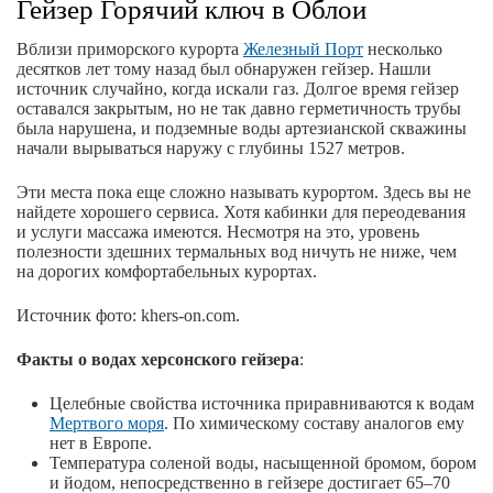
Гейзер Горячий ключ в Облои
Вблизи приморского курорта
Железный Порт
несколько
десятков лет тому назад был обнаружен гейзер. Нашли
источник случайно, когда искали газ. Долгое время гейзер
оставался закрытым, но не так давно герметичность трубы
была нарушена, и подземные воды артезианской скважины
начали вырываться наружу с глубины 1527 метров.
Эти места пока еще сложно называть курортом. Здесь вы не
найдете хорошего сервиса. Хотя кабинки для переодевания
и услуги массажа имеются. Несмотря на это, уровень
полезности здешних термальных вод ничуть не ниже, чем
на дорогих комфортабельных курортах.
Источник фото: khers-on.com.
Факты о водах херсонского гейзера
:
Целебные свойства источника приравниваются к водам
Мертвого моря
. По химическому составу аналогов ему
нет в Европе.
Температура соленой воды, насыщенной бромом, бором
и йодом, непосредственно в гейзере достигает 65–70