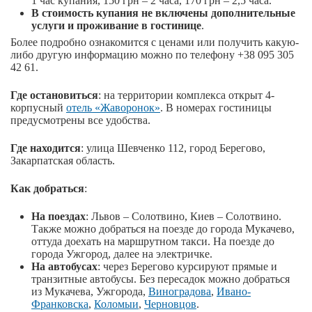
1 час купания, 150 грн – 2 часа, 170 грн – 2,5 часа.
В стоимость купания не включены дополнительные
услуги и проживание в гостинице
.
Более подробно ознакомится с ценами или получить какую-
либо другую информацию можно по телефону +38 095 305
42 61.
Где остановиться
: на территории комплекса открыт 4-
корпусный
отель «Жаворонок»
. В номерах гостиницы
предусмотрены все удобства.
Где находится
: улица Шевченко 112, город Берегово,
Закарпатская область.
Как добраться
:
На поездах
: Львов – Солотвино, Киев – Солотвино.
Также можно добраться на поезде до города Мукачево,
оттуда доехать на маршрутном такси. На поезде до
города Ужгород, далее на электричке.
На автобусах
: через Берегово курсируют прямые и
транзитные автобусы. Без пересадок можно добраться
из Мукачева, Ужгорода,
Виноградова
,
Ивано-
Франковска
,
Коломыи
,
Черновцов
.