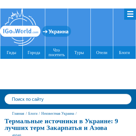
☰
Украина
Что
Гиды
Города
Туры
Отели
Блоги
посетить
Главная
/
Блоги
/
Неизвестная Украина
/
Термальные источники в Украине: 9
лучших терм Закарпатья и Азова
46046