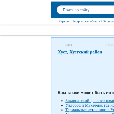
Украина
/
Закарпатская область
/
Хустски
я был
10858
Хуст, Хустский район
Вам также может быть инт
Закарпатский диалект: шв
Ужгород и Мукачево: где и
Термальные источники в Ук