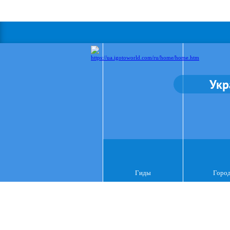
Укр
Гиды
Горо