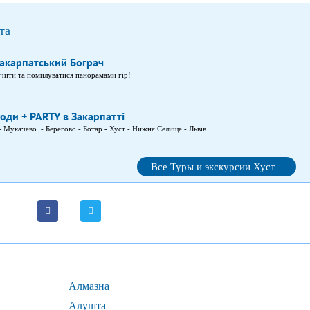
та
Закарпатський Бограч
чити та помилуватися панорамами гір!
оди + PARTY в Закарпатті
 - Мукачево - Берегово - Ботар - Хуст - Нижнє Селище - Львів
Все Туры и экскурсии Хуст
Алмазна
Алушта