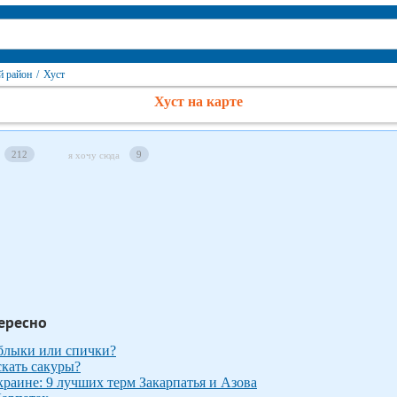
й район
/
Хуст
Хуст на карте
212
9
я хочу сюда
ересно
аблыки или спички?
скать сакуры?
раине: 9 лучших терм Закарпатья и Азова