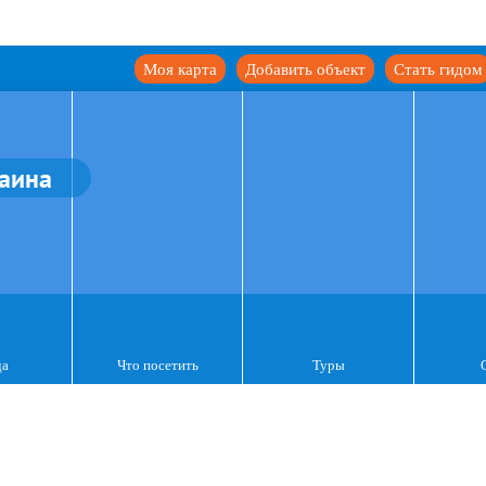
Моя карта
Добавить объект
Стать гидом
аина
да
Что посетить
Туры