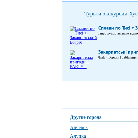
Туры и экскурсии Хус
Сплави по Тисі + 
Запрошуємо активно відпо
Закарпатські приг
Львів - Верхня Грабівниця
Другие города
Алчевск
Алупка