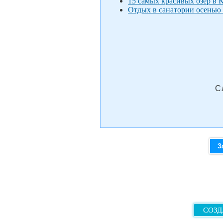
15 самых красивых озер в 
Отдых в санатории осенью 
С
З
СОЗД