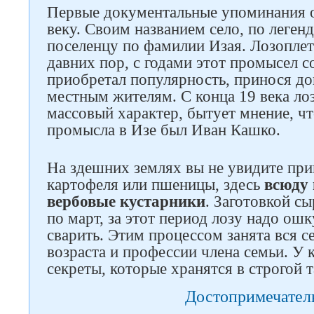
Первые документальные упоминания о 
веку. Своим названием село, по леген
поселенцу по фамилии Изая. Лозоплет
давних пор, с годами этот промысел 
приобретал популярность, принося д
местным жителям. С конца 19 века ло
массовый характер, бытует мнение, ч
промысла в Изе был Иван Кашко.
На здешних землях вы не увидите пр
картофеля или пшеницы, здесь
всюду
вербовые кустарники
. Заготовкой с
Следите за нами в соцсетях
по март, за этот период лозу надо ош
сварить. Этим процессом занята вся с
возраста и профессии члена семьи. У 
секреты, которые хранятся в строгой т
Достопримечател