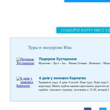
СОЗДАЙТЕ КАРТУ МЕСТ, Г
Туры и экскурсии Изы
Подорож Хустщиною
Мукачево – Хуст – Іза – Нижнє Селище – Велятино – Мука
6 днів у зимових Карпатах
Тривалість туру: 6 днів /5 ночей. План туру: План туру:1 
водоспаду Шипіт, підйом канатно-крісельною дорогою на г
садибах сільського туризму, поселення о 21:30, вечеря).2
містом, замком та обід) — Берегове (купання в термал
садиби).3 день: сніданко-обід і виїзд (08:00) — санат
(екскурсія замком Паланок та обід) — Косино (купання
низькогір’я (дегустація вина) — Берегівський р-н. (пове
Виноградів (фото з буйволами на фермі та дегустація сирі