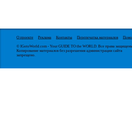
О проекте
Реклама
Контакты
Перепечатка материалов
Пом
© IGotoWorld.com - Your GUIDE TO the WORLD. Все права защищен
Копирование материалов без разрешения администрации сайта
запрещено.