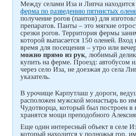
Между селами Иза и Липча находится 
ферма по разведению пятнистых олен
получение рогов (пантов) для изгото
препаратов. Панты – это мягкие отро
срезки рогов. Территория фермы заним
которой выпасается 150 оленей. Вход
время для посещения – утро или вече
можно прямо из рук
, любимый делик
купить на ферме. Проезд: автобусом 
через село Иза, не доезжая до села Ли
указатель.
В урочище Карпутлаш у дороги, ведущ
расположен мужской монастырь во им
Чудотворца, который был построен в н
хранятся мощи преподобного Алексия
Еще один интересный объект в селе И
который находится у подножья гор, и