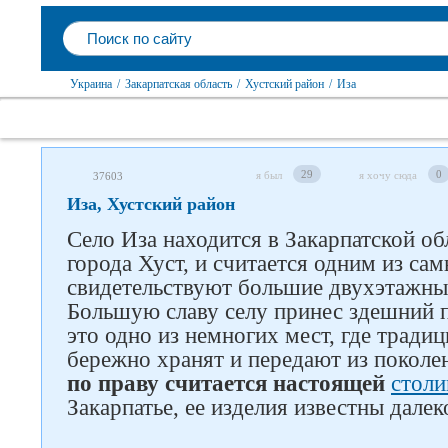
Украина
/
Закарпатская область
/
Хустский район
/
Иза
29
0
я был
я хочу сюда
37603
Иза, Хустский район
Село Иза находится в Закарпатской об
города Хуст, и считается одним из са
свидетельствуют большие двухэтажны
Большую славу селу принес здешний п
это одно из немногих мест, где тради
бережно хранят и передают из поколе
по праву считается настоящей
столи
Закарпатье, ее изделия известны дале