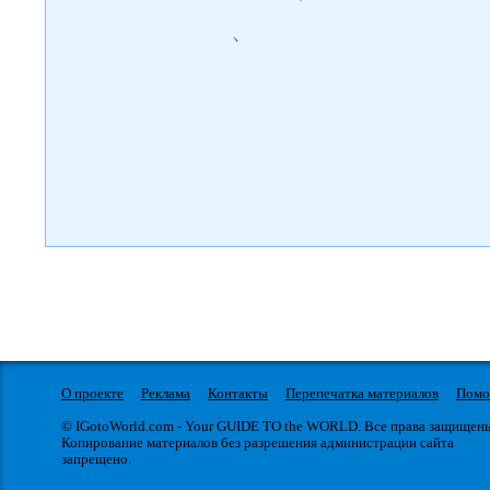
)
О проекте
Реклама
Контакты
Перепечатка материалов
Пом
© IGotoWorld.com - Your GUIDE TO the WORLD. Все права защищен
Копирование материалов без разрешения администрации сайта
запрещено.