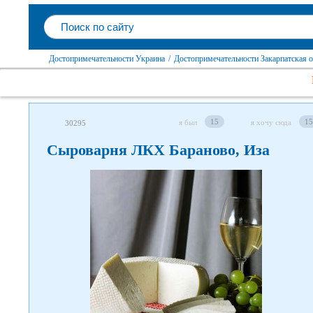
Достопримечательности Украина
/
Достопримечательности Закарпатская о
15
15
я был
я хочу сюда
30295
Сыроварня ЛКХ Бараново, Иза