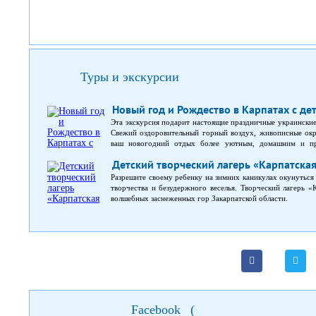
Туры и экскурсии
Новый год и Рождество в Карпатах с де
Эта экскурсия подарит настоящие праздничные украински
Свежий оздоровительный горный воздух, живописные окр
ваш новогодний отдых более уютным, домашним и при
проживание в коттедже села Усть-Черная; новые знакомст
Детский творческий лагерь «Карпатская
или санках по местным окрестностям; встреча Нового Г
программой, с новогодними вкусностями, и подарками для 
Разрешите своему ребенку на зимних каникулах окунуться
запряжены лошадьми, на источники минеральных вод; пох
творчества и безудержного веселья. Творческий лагерь «
деток; город Хуст, где вы побываете на уникальной сыровар
волшебных заснеженных гор Закарпатской области.
Facebook
(