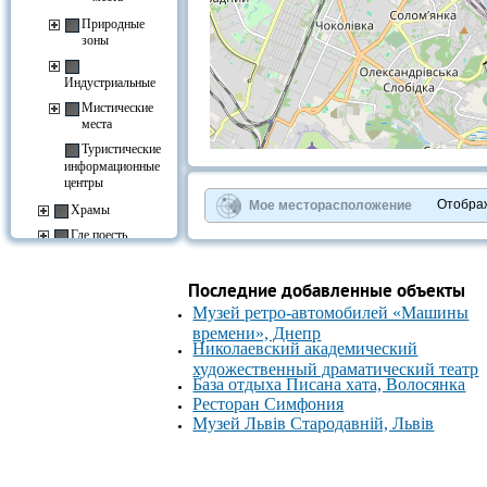
Природные
зоны
Индустриальные
Мистические
места
Туристические
+
−
информационные
центры
⇧
©
OpenStreetMap
contributors.
Отобра
Мое месторасположение
Храмы
»
Где поесть
Где остановиться
Курорты и отдых
Последние добавленные объекты
Развлечения
Музей ретро-автомобилей «Машины
времени», Днепр
Культура
Николаевский академический
Вокзалы
художественный драматический театр
База отдыха Писана хата, Волосянка
Ресторан Симфония
Музей Львів Стародавній, Львів