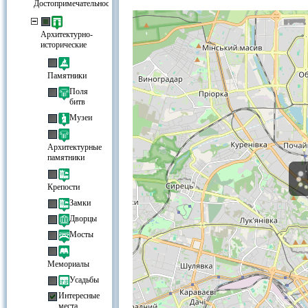
Гостиницы возле Гавайские танцы
Достопримечательности
Архитектурно-
исторические
Памятники
Поля
битв
Музеи
Архитектурные
памятники
Крепости
Замки
Дворцы
Мосты
Мемориалы
Усадьбы
Интересные
места