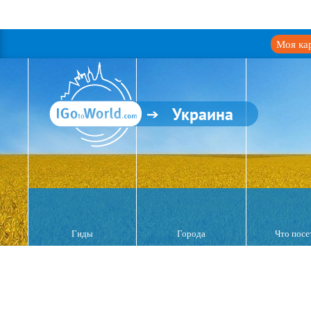
Моя ка
Украина
Гиды
Города
Что посе