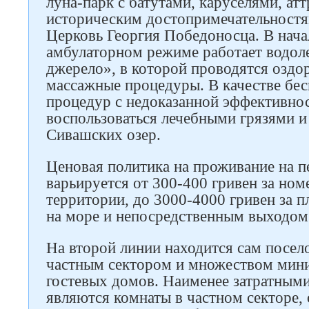
луна-парк с батутами, каруселями, ат
историческим достопримечательностя
Церковь Георгия Победоносца. В нача
Следите за нами в соцсетях
амбулаторном режиме работает водол
джерело», в которой проводятся оздо
массажные процедуры. В качестве бе
процедур с недоказанной эффективно
воспользоваться лечебными грязями и
Сивашских озер.
Ценовая политика на проживание на п
варьируется от 300-400 гривен за ном
территории, до 3000-4000 гривен за 
на море и непосредственным выходом
На второй линии находится сам посел
частным сектором и множеством мини
гостевых домов. Наименее затратным
являются комнаты в частном секторе, 