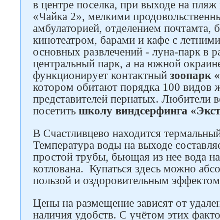
в центре поселка, при выходе на пляж
«Чайка 2», мелкими продовольственн
амбулаторией, отделением почтамта, 
кинотеатром, барами и кафе с летни
основных развлечений - луна-парк в р
центральный парк, а на южной окраин
функционирует контактный
зоопарк 
котором обитают порядка 100 видов 
представителей пернатых. Любители в
посетить
школу виндсерфинга «Экс
В Счастливцево находится термальный
Температура воды на выходе составляе
простой трубы, бьющая из нее вода н
котлована. Купаться здесь можно абс
пользой и оздоровительным эффектом
Цены на размещение зависят от удале
наличия удобств. С учётом этих факто