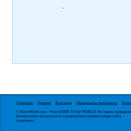
)
О проекте
Реклама
Контакты
Перепечатка материалов
Пом
© IGotoWorld.com - Your GUIDE TO the WORLD. Все права защищен
Копирование материалов без разрешения администрации сайта
запрещено.