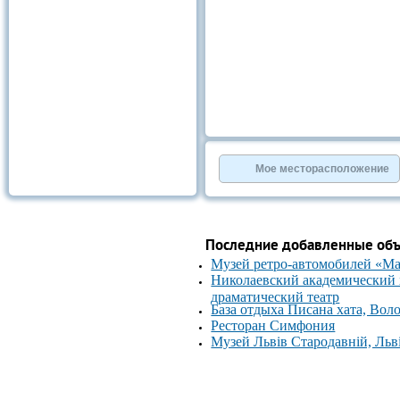
Мое месторасположение
Последние добавленные об
Музей ретро-автомобилей «М
Николаевский академический
драматический театр
База отдыха Писана хата, Вол
Ресторан Симфония
Музей Львів Стародавній, Льв