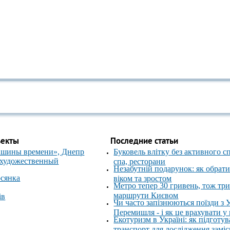
ъекты
Последние статьи
ашины времени», Днепр
Буковель влітку без активного с
 художественный
спа, ресторани
Незабутній подарунок: як обрати
осянка
віком та зростом
Метро тепер 30 гривень, тож тр
маршрути Києвом
ів
Чи часто запізнюються поїзди з 
Перемишля - і як це врахувати у
Екотуризм в Україні: як підготув
транспорт для дослідження замі