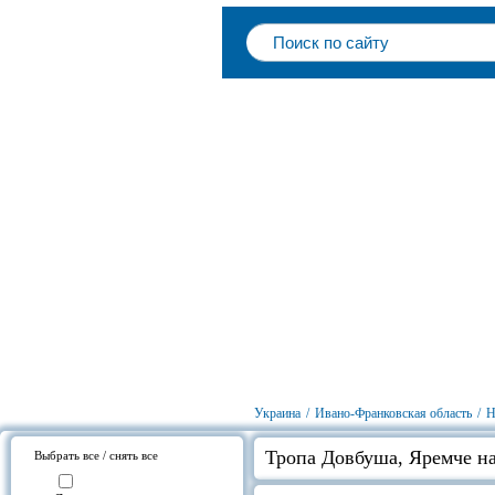
Украина
/
Ивано-Франковская область
/
Н
Тропа Довбуша, Яремче на
Выбрать все / снять все