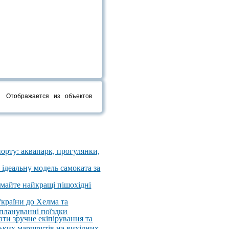
Отображается
из
объектов
порту: аквапарк, прогулянки,
 ідеальну модель самоката за
имайте найкращі пішохідні
України до Хелма та
 плануванні поїздки
ати зручне екіпірування та
ських маршрутів на вихідних