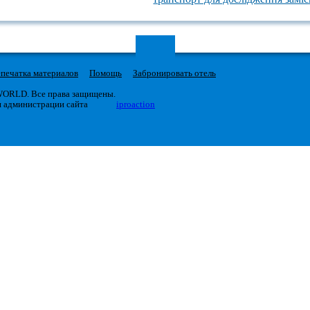
печатка материалов
Помощь
Забронировать отель
 WORLD. Все права защищены.
я администрации сайта
iproaction