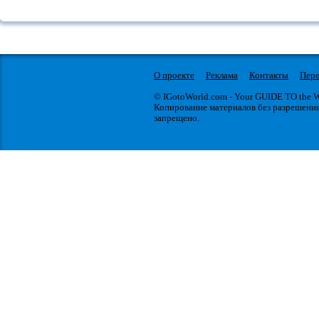
О проекте
Реклама
Контакты
Пере
© IGotoWorld.com - Your GUIDE TO the
Копирование материалов без разрешени
запрещено.