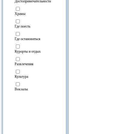
Достопримечательности
Храмы
Где поесть
Где остановиться
Курорты и отдых
Развлечения
Культура
Вокзалы