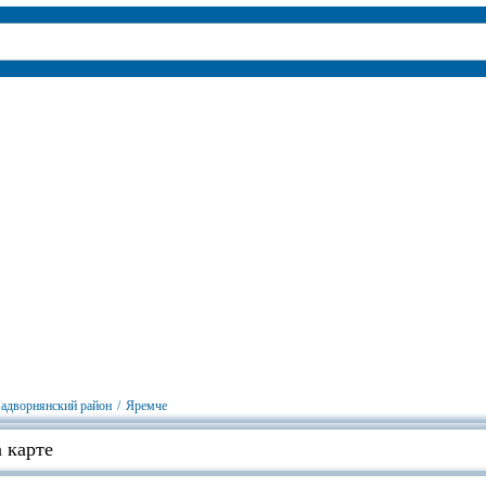
адворнянский район
/
Яремче
 карте