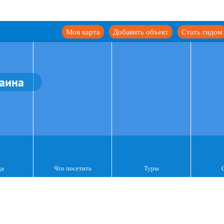
Моя карта
Добавить объект
Стать гидом
аина
да
Что посетить
Туры