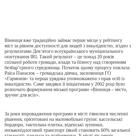
Вінниця вже традиційно займає перше місце у рейтингу
міст за рівнем доступності для людей з інвалідністю, згідно з
результатами Дев’ятого всеукраїнського муніципального
опитування IRI. Такий результат – це понад 20 років
спільної роботи громади, влади та бізнесу над створенням
безбар’єрного середовища. Початок цьому процесу поклала
Раїса Панасюк – громадська діячка, засновниця ГО
«Гармонія» та перша урядова уповноважена з прав осіб із
інвалідністю. Саме завдяки її ініціативам у 2002 році було
розпочато формування міської програми «Вінниця – місто,
зручне для всіх».
За роки впровадження програми в місті з'явилися численні
рішення, орієнтовані на маломобільні групи: кассельські
бордюри, тактильна плитка, віденські зупинки,
низькопідлоговий транспорт (який становить 60% загальної
кількості), пандуси та підйомники. У місті діє центр