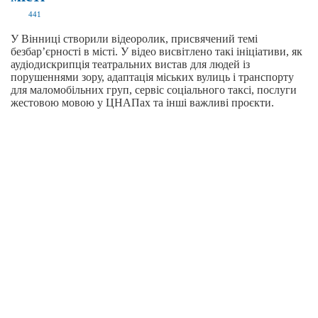
441
У Вінниці створили відеоролик, присвячений темі
безбар’єрності в місті. У відео висвітлено такі ініціативи, як
аудіодискрипція театральних вистав для людей із
порушеннями зору, адаптація міських вулиць і транспорту
для маломобільних груп, сервіс соціального таксі, послуги
жестовою мовою у ЦНАПах та інші важливі проєкти.