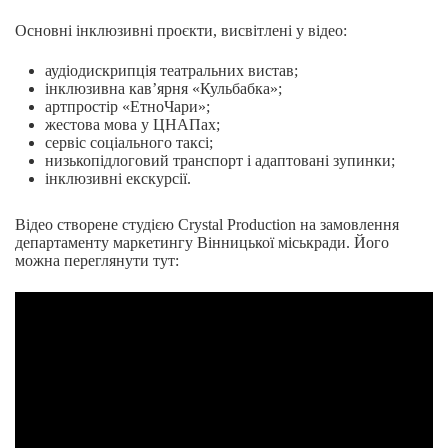
Основні інклюзивні проєкти, висвітлені у відео:
аудіодискрипція театральних вистав;
інклюзивна кав’ярня «Кульбабка»;
артпростір «ЕтноЧари»;
жестова мова у ЦНАПах;
сервіс соціального таксі;
низькопідлоговий транспорт і адаптовані зупинки;
інклюзивні екскурсії.
Відео створене студією Crystal Production на замовлення
департаменту маркетингу Вінницької міськради. Його
можна переглянути тут: