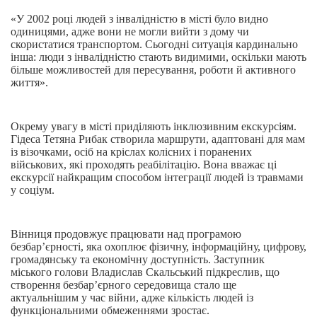
«У 2002 році людей з інвалідністю в місті було видно
одиницями, адже вони не могли вийти з дому чи
скористатися транспортом. Сьогодні ситуація кардинально
інша: люди з інвалідністю стають видимими, оскільки мають
більше можливостей для пересування, роботи й активного
життя».
Окрему увагу в місті приділяють інклюзивним екскурсіям.
Гідеса Тетяна Рибак створила маршрути, адаптовані для мам
із візочками, осіб на кріслах колісних і поранених
військових, які проходять реабілітацію. Вона вважає ці
екскурсії найкращим способом інтеграції людей із травмами
у соціум.
Вінниця продовжує працювати над програмою
безбар’єрності, яка охоплює фізичну, інформаційну, цифрову,
громадянську та економічну доступність. Заступник
міського голови Владислав Скальський підкреслив, що
створення безбар’єрного середовища стало ще
актуальнішим у час війни, адже кількість людей із
функціональними обмеженнями зростає.