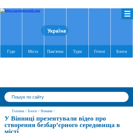
☰
Україна
Гіди
Міста
Пам'ятки
Тури
Готелі
Блоги
Головна
/
Блоги
/
Новини
/
У Вінниці презентували відео про
створення безбар’єрного середовища в
місті