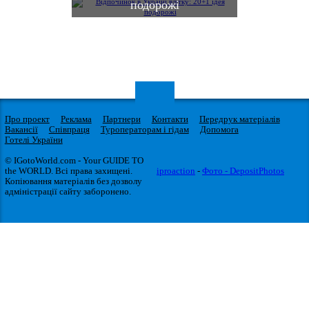
подорожі
Про проект
Реклама
Партнери
Контакти
Передрук матеріалів
Вакансії
Співпраця
Туроператорам і гідам
Допомога
Готелі України
© IGotoWorld.com - Your GUIDE TO
the WORLD. Всі права захищені.
iproaction
-
Фото - DepositPhotos
Копіювання матеріалів без дозволу
адміністрації сайту заборонено.