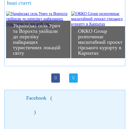
Інші статті
Українські села Урич
та Ворохта увійшли
ОККО Group
до переліку
розпочинає
найкращих
масштабний проєкт
туристичних локацій
гірського курорту в
світу
Карпатах
Facebook
(
)