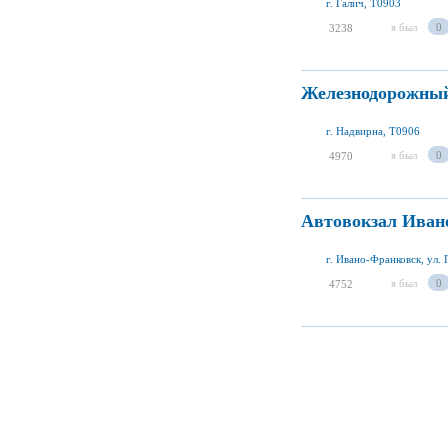
г. Галич, T0903
я был
0
3238
Железнодорожный
г. Надвирна, T0906
я был
0
4970
Автовокзал Иван
г. Ивано-Франковск, ул. 
я был
0
4752