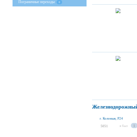
Пограничные переходы
0
Железнодорожный
г. Коломыя, P24
я был
1
5051