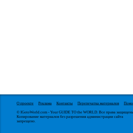
О проекте
Реклама
Контакты
Перепечатка материалов
Пом
© IGotoWorld.com - Your GUIDE TO the WORLD. Все права защищен
Копирование материалов без разрешения администрации сайта
запрещено.