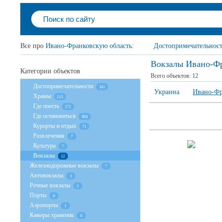
Все про
Ивано-Франковскую область
:
Достопримечательнос
Вокзалы Ивано-Фр
Категории объектов
Всего объектов:
12
Достопримечательности
341
Украина
Ивано-Фр
Храмы
113
Где поесть
272
Где остановиться
804
Курорты и отдых
71
Развлечения
7
Культура
7
Вокзалы
12
Железнодорожные вокзалы
7
Автовокзалы
3
Речные вокзалы
1
Порты
0
Аэропорты
1
Камеры хранения
0