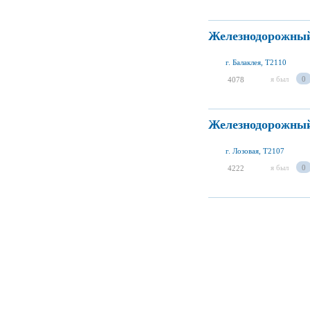
Железнодорожный
г. Балаклея, T2110
я был
0
4078
Железнодорожный
г. Лозовая, T2107
я был
0
4222