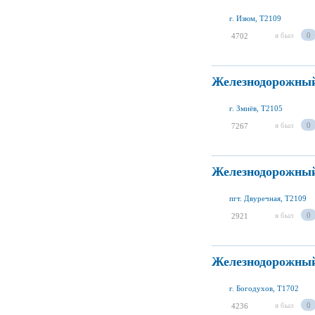
г. Изюм, T2109
я был
0
4702
Железнодорожный
г. Змиёв, T2105
я был
0
7267
Железнодорожный
пгт. Двуречная, T2109
я был
0
2921
Железнодорожный
г. Богодухов, T1702
я был
0
4236