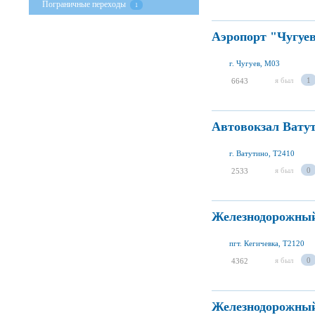
Пограничные переходы
1
Аэропорт "Чугуе
г. Чугуев, M03
я был
1
6643
Автовокзал Вату
г. Ватутино, T2410
я был
0
2533
Железнодорожный
пгт. Кегичевка, T2120
я был
0
4362
Железнодорожный