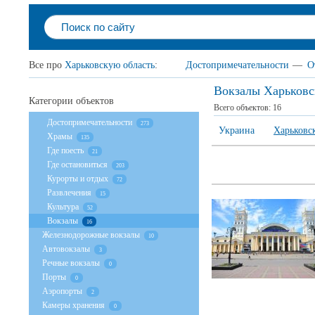
Все про
Харьковскую область
:
Достопримечательности
—
О
Вокзалы Харьковс
Категории объектов
Всего объектов:
16
Достопримечательности
273
Украина
Харьковск
Храмы
135
Где поесть
21
Где остановиться
203
Курорты и отдых
72
Развлечения
15
Культура
52
Вокзалы
16
Железнодорожные вокзалы
10
Автовокзалы
3
Речные вокзалы
0
Порты
0
Аэропорты
2
Камеры хранения
0