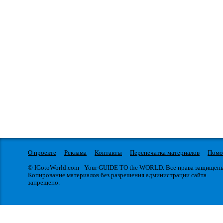
О проекте
Реклама
Контакты
Перепечатка материалов
Пом
© IGotoWorld.com - Your GUIDE TO the WORLD. Все права защищен
Копирование материалов без разрешения администрации сайта
запрещено.